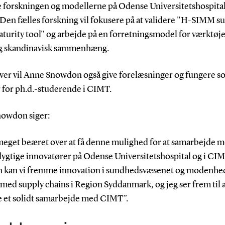
 forskningen og modellerne på Odense Universitetshospita
Den fælles forskning vil fokusere på at validere "H-SIMM s
turity tool" og arbejde på en forretningsmodel for værktøje
g skandinavisk sammenhæng.
er vil Anne Snowdon også give forelæsninger og fungere s
r for ph.d.-studerende i CIMT.
owdon siger:
 meget beæret over at få denne mulighed for at samarbejde m
ygtige innovatører på Odense Universitetshospital og i CIM
kan vi fremme innovation i sundhedsvæsenet og modenhed i
med supply chains i Region Syddanmark, og jeg ser frem til 
 et solidt samarbejde med CIMT”.