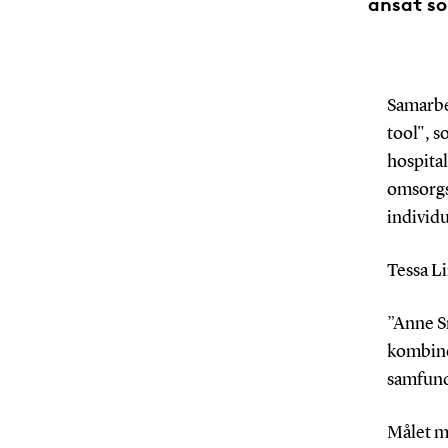
ansat so
Samarbe
tool", s
hospital
omsorgs
individu
Tessa Li
”Anne S
kombine
samfund
Målet m