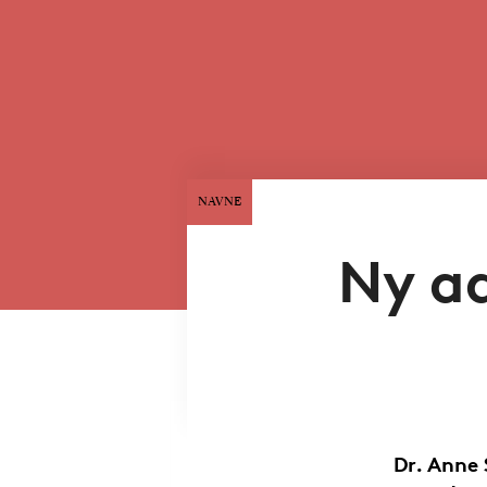
NAVNE
Ny ad
Dr. Anne 