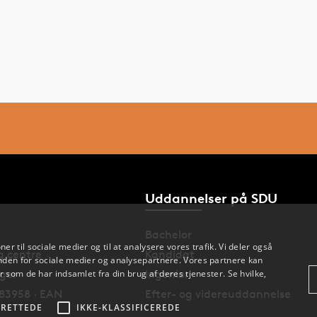
Uddannelser på SDU
Bachelor
oner til sociale medier og til at analysere vores trafik. Vi deler også
og centre
Kandidat
den for sociale medier og analysepartnere. Vores partnere kan
nger
Ingeniør
 som de har indsamlet fra din brug af deres tjenester. Se hvilke,
83958 · EAN
Efter- og videreuddannelse
RETTEDE
IKKE-KLASSIFICEREDE