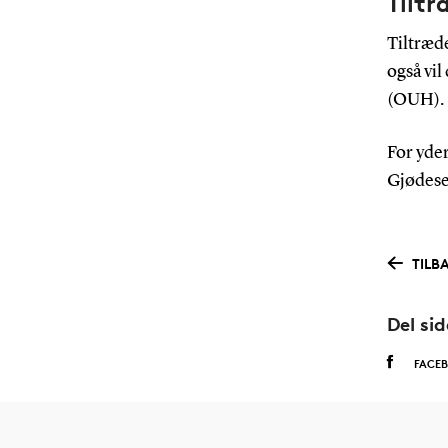
Tilt
Tiltræd
også vil
(OUH).
For yder
Gjødese
TILB
Del si
FACE