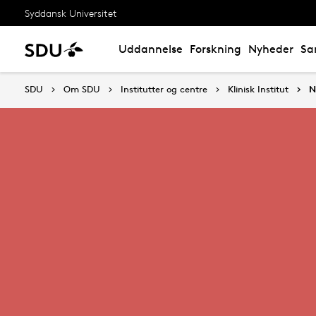
Syddansk Universitet
Uddannelse
Forskning
Nyheder
Sa
SDU
Om SDU
Institutter og centre
Klinisk Institut
N