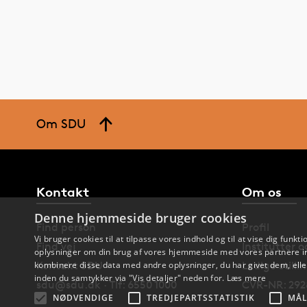
Om SDU
Kontakt
Om os
Denne hjemmeside bruger cookies
Find person
Profil
Vi bruger cookies til at tilpasse vores indhold og til at vise dig funkti
Find vej
Institutter 
oplysninger om din brug af vores hjemmeside med vores partnere in
Kontakt SDU
Ledige stilli
kombinere disse data med andre oplysninger, du har givet dem, eller
inden du samtykker via "Vis detaljer" neden for.
Læs mere
sdu@sdu.dk · Tlf: 6550 1000
CVR-NR: 292
NØDVENDIGE
TREDJEPARTSSTATISTIK
MÅL