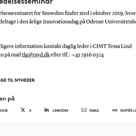
rædelsesseminar
elsesseminaret for Snowdon finder sted i oktober 2019, hvo
 deltage i den årlige Innovationsdag på Odense Universitetsh
ligere information kontakt daglig leder i CIMT Tessa Lind
n på mail
tlg@rsyd.dk
eller tlf.: +45 2916 0324
AGE TIL NYHEDER
den på
BOOK
X
LINKEDIN
EMAIL
KOPIÉR L