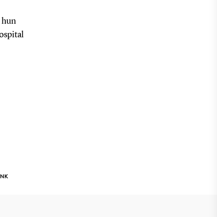
r hun
ospital
INK