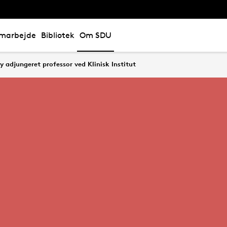
marbejde
Bibliotek
Om SDU
y adjungeret professor ved Klinisk Institut