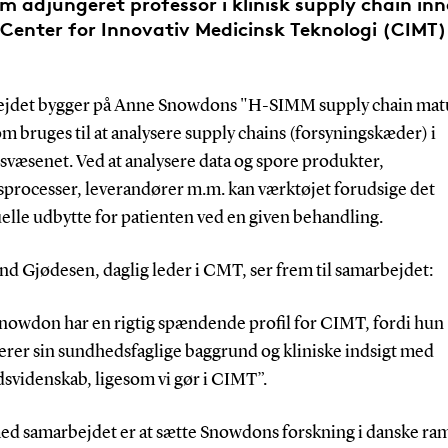
m adjungeret professor i klinisk supply chain inn
Center for Innovativ Medicinsk Teknologi (CIMT)
jdet bygger på Anne Snowdons "H-SIMM supply chain matu
om bruges til at analysere supply chains (forsyningskæder) i
svæsenet. Ved at analysere data og spore produkter,
processer, leverandører m.m. kan værktøjet forudsige det
elle udbytte for patienten ved en given behandling.
nd Gjødesen, daglig leder i CMT, ser frem til samarbejdet:
nowdon har en rigtig spændende profil for CIMT, fordi hun
rer sin sundhedsfaglige baggrund og kliniske indsigt med
svidenskab, ligesom vi gør i CIMT”.
ed samarbejdet er at sætte Snowdons forskning i danske r