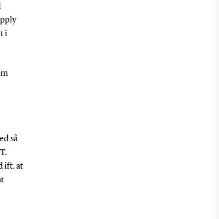
l
upply
t i
om
ed så
T.
ft. at
at