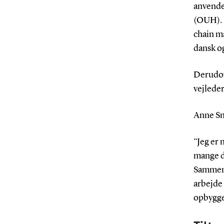
anvende
(OUH). 
chain ma
dansk o
Derudov
vejlede
Anne Sn
“Jeg er
mange d
Sammen 
arbejde 
opbygge