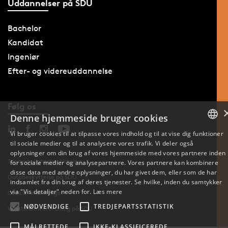
Uddannelser på SDU
Bachelor
Kandidat
Ingeniør
Efter- og videreuddannelse
Følg os
Denne hjemmeside bruger cookies
Vi bruger cookies til at tilpasse vores indhold og til at vise dig funktioner
til sociale medier og til at analysere vores trafik. Vi deler også
DANISH
oplysninger om din brug af vores hjemmeside med vores partnere inden
Tilgængelighedserklæring
for sociale medier og analysepartnere. Vores partnere kan kombinere
ENGLISH
disse data med andre oplysninger, du har givet dem, eller som de har
Databeskyttelse på SDU
indsamlet fra din brug af deres tjenester. Se hvilke, inden du samtykker
DANISH
via "Vis detaljer" neden for.
Læs mere
Cookie-indstillinger
NØDVENDIGE
TREDJEPARTSSTATISTIK
Whistleblowerordning på SDU
MÅLRETTEDE
IKKE-KLASSIFICEREDE