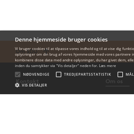
Denne hjemmeside bruger cookies
Vi bruger cookies til at tilpasse vores indhold og til at vise dig funkti
Om SDU
oplysninger om din brug af vores hjemmeside med vores partnere in
kombinere disse data med andre oplysninger, du har givet dem, eller
inden du samtykker via "Vis detaljer" neden for.
Læs mere
NØDVENDIGE
TREDJEPARTSSTATISTIK
MÅL
Kontakt
Om os
VIS DETALJER
Find person
Profil
Find vej
Institutter 
Nødv
Kontakt SDU
Ledige stilli
Nødvendige cookies muliggør hjemmesidens grundlæggende funktionalitet 
sdu@sdu.dk · Tlf: 6550 1000
CVR-NR: 292
Udbyder /
Navn
Udløbsdato
Beskrivelse
Domæne