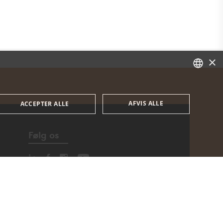
×
DANISH
AFVIS ALLE
ACCEPTER ALLE
ENGLISH
Følg os
DANISH
en de absolut nødvendige cookies.