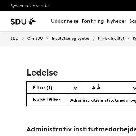
Syddansk Universitet
Uddannelse
Forskning
Nyheder
Sa
SDU
Om SDU
Institutter og centre
Klinisk Institut
K
Ledelse
Filtre
(1)
A-Å
Nulstil filtre
Administrativ institutmedarbe
Administrativ institutmedarbejd