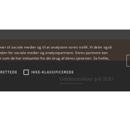
oner til sociale medier og til at analysere vores trafik. Vi deler også
den for sociale medier og analysepartnere. Vores partnere kan
 som de har indsamlet fra din brug af deres tjenester. Se hvilke,
RETTEDE
IKKE-KLASSIFICEREDE
Uddannelser på SDU
Bachelor
og centre
Kandidat
endige
Tredjepartsstatistik
Målrettede
Ikke-klassificerede
nger
Ingeniør
såsom brugerlogin og kontoadministration. Hjemmesiden kan ikke bruges korrekt ud
83958 · EAN
Efter- og videreuddannelse