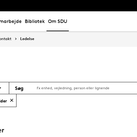
marbejde
Bibliotek
Om SDU
ontakt
Ledelse
Søg
jder
er