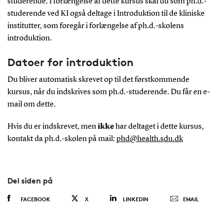
studerende. I forlængelse af dette kursus skal du som ph.d.-
studerende ved KI også deltage i Introduktion til de kliniske
institutter, som foregår i forlængelse af ph.d.-skolens
introduktion.
Datoer for introduktion
Du bliver automatisk skrevet op til det førstkommende
kursus, når du indskrives som ph.d.-studerende. Du får en e-
mail om dette.
Hvis du er indskrevet, men
ikke
har deltaget i dette kursus,
kontakt da ph.d.-skolen på mail:
phd@health.sdu.dk
Del siden på
FACEBOOK
X
LINKEDIN
EMAIL