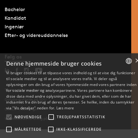
Bachelor
Kandidat
Ingeniør
Efter- og videreuddannelse
Følg os
Denne hjemmeside bruger cookies
Vi bruger cookies til at tilpasse vores indhold og til at vise dig funktioner
til sociale medier og til at analysere vores trafik. Vi deler også
DANISH
oplysninger om din brug af vores hjemmeside med vores partnere inden
Tilgængelighedserklæring
for sociale medier og analysepartnere. Vores partnere kan kombinere
ENGLISH
disse data med andre oplysninger, du har givet dem, eller som de har
Databeskyttelse på SDU
indsamlet fra din brug af deres tjenester. Se hvilke, inden du samtykker
DANISH
via "Vis detaljer" neden for.
Læs mere
Cookie-indstillinger
NØDVENDIGE
TREDJEPARTSSTATISTIK
Whistleblowerordning på SDU
MÅLRETTEDE
IKKE-KLASSIFICEREDE