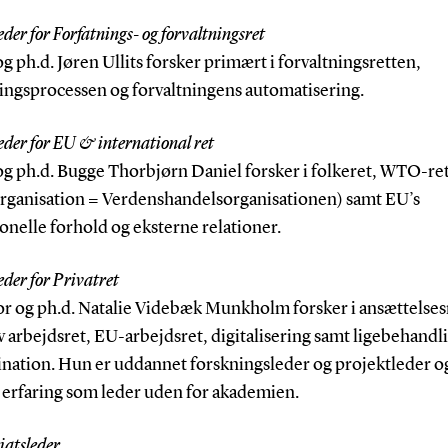
der for Forfatnings- og forvaltningsret
g ph.d. Jøren Ullits forsker primært i forvaltningsretten,
ningsprocessen og forvaltningens automatisering.
der for EU & international ret
og ph.d. Bugge Thorbjørn Daniel forsker i folkeret, WTO-re
rganisation = Verdenshandelsorganisationen) samt EU’s
ionelle forhold og eksterne relationer.
der for Privatret
or og ph.d. Natalie Videbæk Munkholm forsker i ansættelses
v arbejdsret, EU-arbejdsret, digitalisering samt ligebehandl
ination. Hun er uddannet forskningsleder og projektleder o
s erfaring som leder uden for akademien.
iatsleder