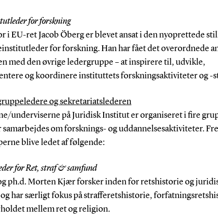
tutleder for forskning
r i EU-ret Jacob Öberg er blevet ansat i den nyoprettede stil
institutleder for forskning. Han har fået det overordnede an
 med den øvrige ledergruppe – at inspirere til, udvikle,
tere og koordinere instituttets forskningsaktiviteter og -s
 gruppeledere og sekretariatslederen
e/underviserne på Juridisk Institut er organiseret i fire gru
r samarbejdes om forsknings- og uddannelsesaktiviteter. F
perne blive ledet af følgende:
der for Ret, straf & samfund
g ph.d. Morten Kjær forsker inden for retshistorie og juridi
g har særligt fokus på strafferetshistorie, forfatningsretshi
holdet mellem ret og religion.