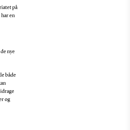
iatet på
l har en
 de nye
kle både
kan
bidrage
er og