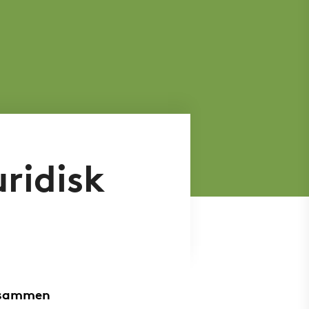
ridisk
r sammen