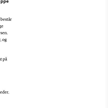
uppe
 består
ge
sen.
, og
at på
eder.