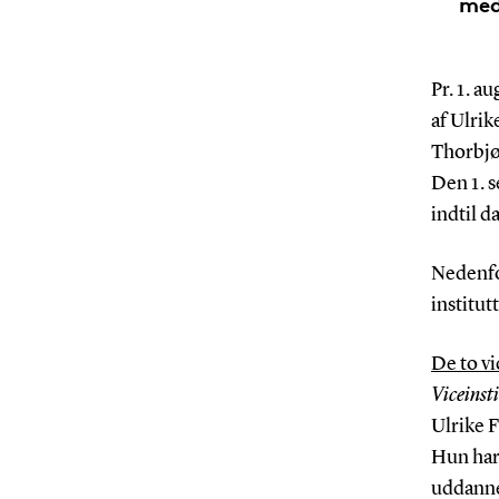
med
Pr. 1. a
af Ulrik
Thorbjø
Den 1. 
indtil d
Nedenfor
institutt
De to vi
Viceinsti
Ulrike F
Hun har 
uddannel