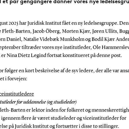
 et par gengangere danner vores nye ledelsesgr
ugust 2025 har Juridisk Institut fået en ny ledelsesgruppe. Den
e Fleth-Barten, Jacob Öberg, Morten Kjær, Jøren Ullits, Bug
rn Daniel, Natalie Videbæk Munkholm og Bodil Kjær Ander
september tiltræder vores nye institutleder, Ole Hammerslev
a er Nina Dietz Legind fortsat konstitueret på denne post.
 følger en kort beskrivelse af de syv ledere, der alle var ans
et i forvejen:
ceinstitutledere
tutleder for uddannelse (og studieleder)
leth-Barten er lektor inden for folkeret og menneskerettigh
igennem flere år været studieleder og viceinstitutleder for
se på Juridisk Institut og fortsætter i disse to stillinger.