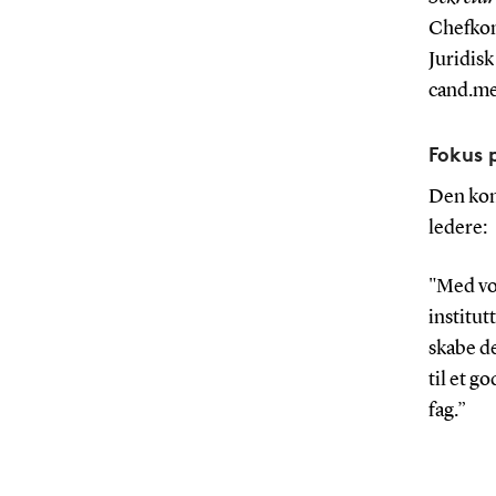
Chefkon
Juridisk
cand.me
Fokus 
Den kons
ledere:
"Med vor
institut
skabe de
til et g
fag.”