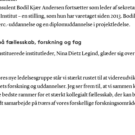
sulent Bodil Kjær Andersen fortsætter som leder af sekretar
 Institut – en stilling, som hun har varetaget siden 2013. Bodi
rc.-uddannelse og en diplomuddannelse i projektledelse.
på fællesskab, forskning og fag
tituerede institutleder, Nina Dietz Legind, glæder sig over
es nye ledelsesgruppe står vi stærkt rustet til at videreudvi
tets forskning og uddannelser. Jeg ser frem til, at vi sammen 
 bedste rammer for et stærkt kollegialt fællesskab, der kan 
odt samarbejde på tværs af vores forskellige forskningsområd