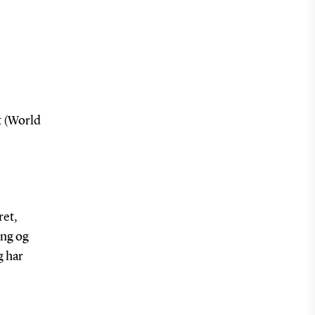
t (World
ret,
ing og
g har