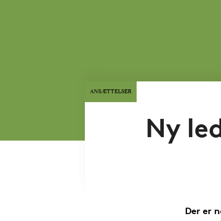
ANSÆTTELSER
Ny le
Der er 