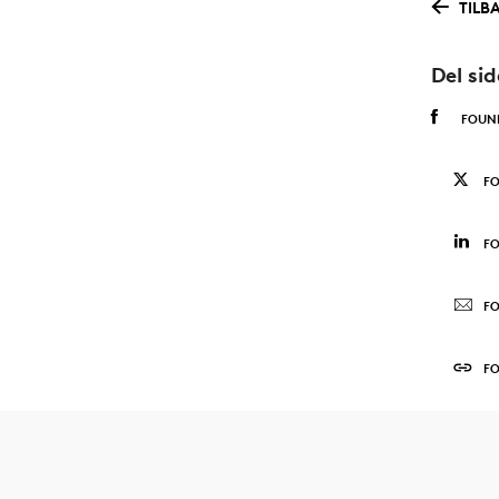
TILB
Del si
FOUN
F
FO
FO
F