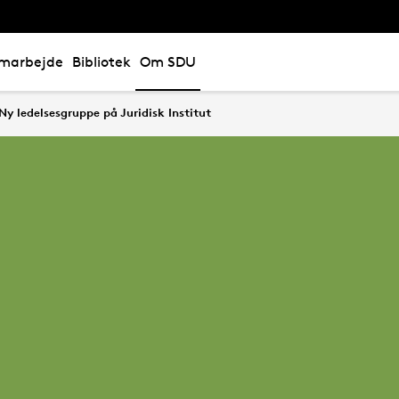
marbejde
Bibliotek
Om SDU
Ny ledelsesgruppe på Juridisk Institut