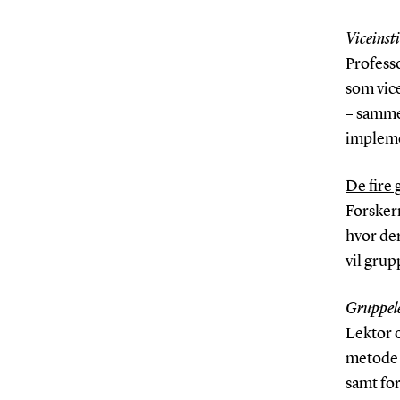
Viceinsti
Professo
som vice
– sammen
implemen
De fire
Forskern
hvor de
vil grup
Gruppele
Lektor o
metode o
samt for