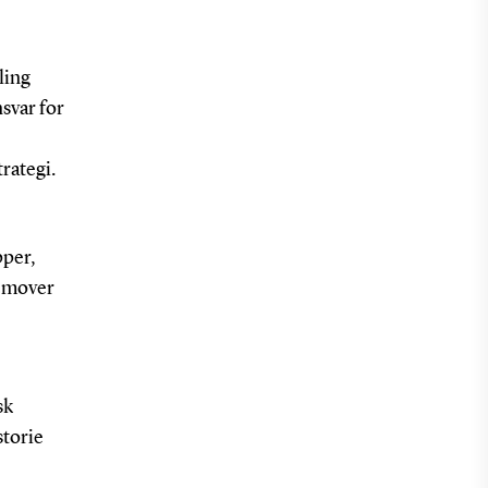
ling
svar for
trategi.
pper,
remover
sk
storie