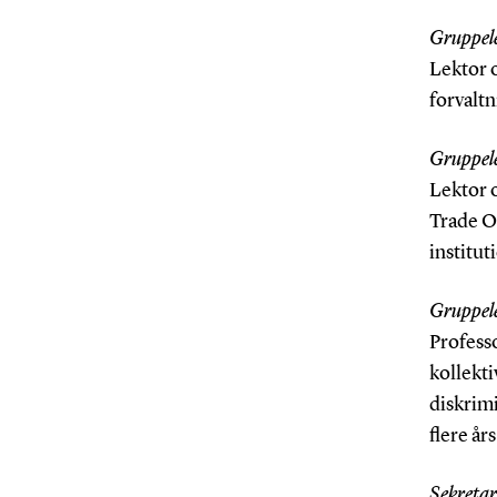
Gruppele
Lektor o
forvalt
Gruppele
Lektor 
Trade O
institut
Gruppele
Profess
kollekti
diskrim
flere år
Sekretar