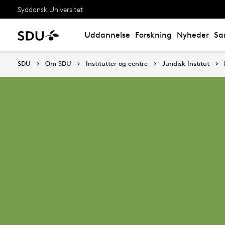
Syddansk Universitet
Uddannelse
Forskning
Nyheder
Sa
SDU
Om SDU
Institutter og centre
Juridisk Institut