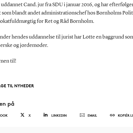
 uddannet Cand. jur fra SDU i januar 2016, og har efterfølg
t som blandt andet administrationschef hos Bornholms Polit
okatfuldmægtig for Ret og Råd Bornholm.
under hendes uddannelse til jurist har Lotte en baggrund so
jerske og jordemoder.
en til!
AGE TIL NYHEDER
den på
BOOK
X
LINKEDIN
EMAIL
KOPIÉR L