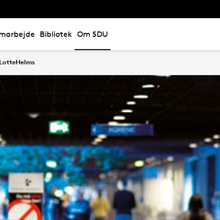
marbejde
Bibliotek
Om SDU
LotteHelms