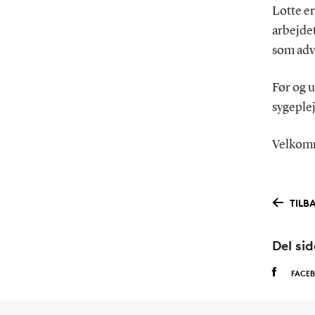
Lotte er
arbejde
som adv
Før og 
sygeple
Velkomm
TILB
Del si
FACE