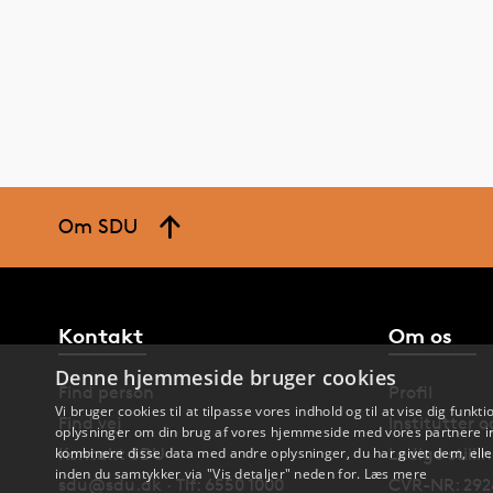
Om SDU
Kontakt
Om os
Denne hjemmeside bruger cookies
Find person
Profil
Vi bruger cookies til at tilpasse vores indhold og til at vise dig funkti
Find vej
Institutter 
oplysninger om din brug af vores hjemmeside med vores partnere in
Kontakt SDU
Ledige stilli
kombinere disse data med andre oplysninger, du har givet dem, eller
inden du samtykker via "Vis detaljer" neden for.
Læs mere
sdu@sdu.dk · Tlf: 6550 1000
CVR-NR: 292