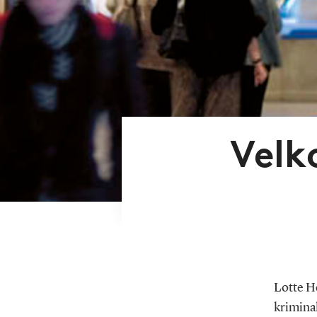
Velk
Lotte He
kriminal