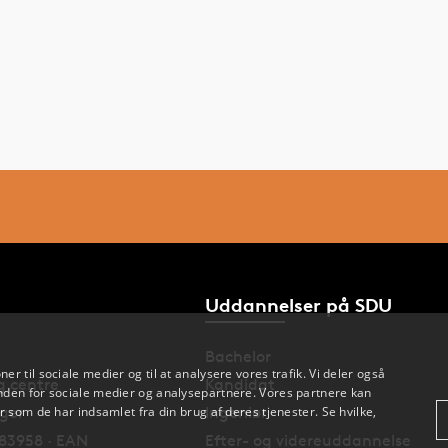
Uddannelser på SDU
Bachelor
oner til sociale medier og til at analysere vores trafik. Vi deler også
og centre
Kandidat
den for sociale medier og analysepartnere. Vores partnere kan
nger
Ingeniør
 som de har indsamlet fra din brug af deres tjenester. Se hvilke,
83958 · EAN
Efter- og videreuddannelse