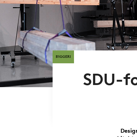
BYGGERI
SDU-fo
Desig