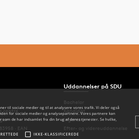
Uddannelser på SDU
Bachelor
oner til sociale medier og til at analysere vores trafik. Vi deler også
og centre
Kandidat
den for sociale medier og analysepartnere. Vores partnere kan
nger
Ingeniør
 som de har indsamlet fra din brug af deres tjenester. Se hvilke,
83958 · EAN
Efter- og videreuddannelse
RETTEDE
IKKE-KLASSIFICEREDE