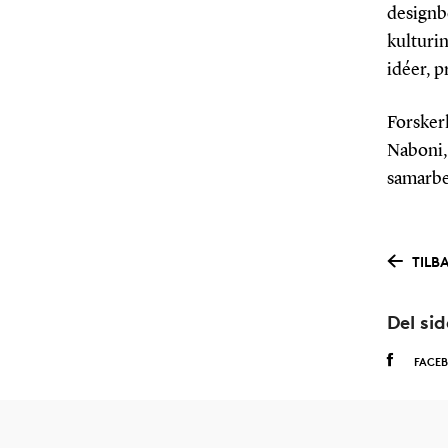
designb
kulturin
idéer, p
Forske
Naboni, 
samarbe
TILBA
Del si
FACE