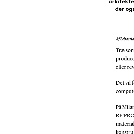
arkitekte
der og
Af Sebasti
Træ som 
producer
eller re
Det vil
compute
På Mila
RE:PRO
material
konstruk