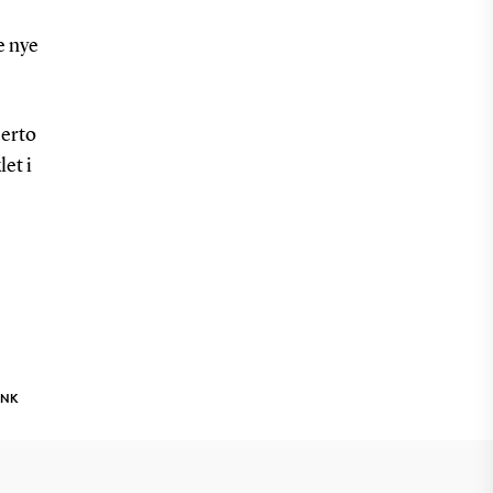
e nye
erto
et i
INK