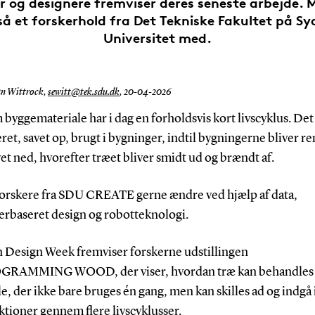
r og designere fremviser deres seneste arbejde. M
så et forskerhold fra Det Tekniske Fakultet på S
Universitet med.
an Wittrock,
sewitt@tek.sdu.dk
,
20-04-2026
byggemateriale har i dag en forholdsvis kort livscyklus. Det
et, savet op, brugt i bygninger, indtil bygningerne bliver r
vet ned, hvorefter træet bliver smidt ud og brændt af.
 forskere fra SDU CREATE gerne ændre ved hjælp af data,
rbaseret design og robotteknologi.
n Design Week fremviser forskerne udstillingen
GRAMMING WOOD, der viser, hvordan træ kan behandles 
e, der ikke bare bruges én gang, men kan skilles ad og indgå 
tioner gennem flere livscyklusser.