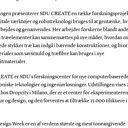
llingen præsenterer SDU CREATE en række forskningsprojek
itale værktøjer og robotteknologi bruges til at gentænke, h
rbejdes og genanvendes. Her arbejder forskerne blandt and
 træelementer kan sammensættes på nye måder, hvordan m
ede stykker træ kan indgå i bærende konstruktioner, og hvo
rialer som savsmuld og træfibre kan bruges i nye
tmaterialer.
ATE er SDU’s forskningscenter for nye computerbasered
oniske teknologier og ingeniørløsninger. Udstillingen vises 2
l hos Dropcity i Milano, der er et center for eksperimentere
ur og design, og den forventes at tiltrække 15.000 tilskuere i 
esign Week er en af verdens største og mest toneangivende