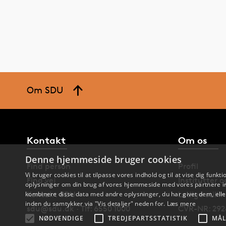
Om SDU
Kontakt
Om os
Denne hjemmeside bruger cookies
Find person
Profil
Vi bruger cookies til at tilpasse vores indhold og til at vise dig funkti
Find vej
Institutter 
oplysninger om din brug af vores hjemmeside med vores partnere in
Kontakt SDU
Ledige stilli
kombinere disse data med andre oplysninger, du har givet dem, eller
inden du samtykker via "Vis detaljer" neden for.
Læs mere
sdu@sdu.dk · Tlf: 6550 1000
CVR-NR: 292
NØDVENDIGE
TREDJEPARTSSTATISTIK
MÅL