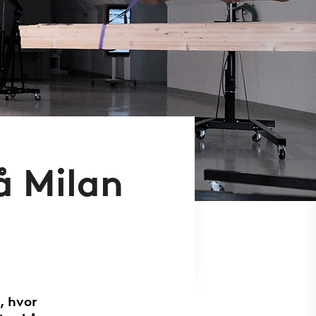
å Milan
, hvor