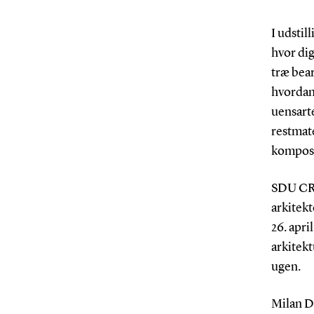
I udsti
hvor dig
træ bea
hvordan
uensart
restmate
komposi
SDU CRE
arkitekt
26. apri
arkitekt
ugen.
Milan D