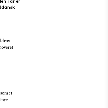
en i år er
yddansk
 bliver
enoveret
som et
i nye