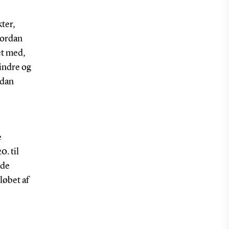
ter,
vordan
et med,
indre og
rdan
e
0. til
nde
løbet af