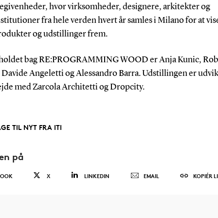
egivenheder, hvor virksomheder, designere, arkitekter og
stitutioner fra hele verden hvert år samles i Milano for at vis
rodukter og udstillinger frem.
rholdet bag RE:PROGRAMMING WOOD er Anja Kunic, Rob
Davide Angeletti og Alessandro Barra. Udstillingen er udvikl
jde med Zarcola Architetti og Dropcity.
GE TIL NYT FRA ITI
den på
BOOK
X
LINKEDIN
EMAIL
KOPIÉR L