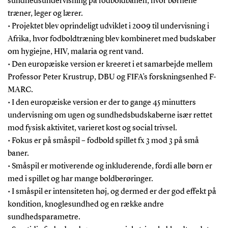
sundhedsundervisning på fodboldbanen, hvor børnene
træner, leger og lærer.
• Projektet blev oprindeligt udviklet i 2009 til undervisning i
Afrika, hvor fodboldtræning blev kombineret med budskaber
om hygiejne, HIV, malaria og rent vand.
• Den europæiske version er kreeret i et samarbejde mellem
Professor Peter Krustrup, DBU og FIFA’s forskningsenhed F-
MARC.
• I den europæiske version er der to gange 45 minutters
undervisning om ugen og sundhedsbudskaberne især rettet
mod fysisk aktivitet, varieret kost og social trivsel.
• Fokus er på småspil – fodbold spillet fx 3 mod 3 på små
baner.
• Småspil er motiverende og inkluderende, fordi alle børn er
med i spillet og har mange boldberøringer.
• I småspil er intensiteten høj, og dermed er der god effekt på
kondition, knoglesundhed og en række andre
sundhedsparametre.