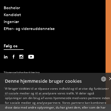
Bachelor
Kandidat
Ingeniør
Efter- og videreuddannelse
Følg os
Tilgængelighedserklæring
Denne hjemmeside bruger cookies
Databeskyttelse på SDU
Cookie-indstillinger
Vi bruger cookies til at tilpasse vores indhold og til at vise dig funktioner
til sociale medier og til at analysere vores trafik. Vi deler også
DANISH
Whistleblowerordning på SDU
oplysninger om din brug af vores hjemmeside med vores partnere inden
for sociale medier og analysepartnere. Vores partnere kan kombinere
ENGLISH
disse data med andre oplysninger, du har givet dem, eller som de har