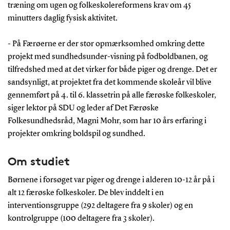
træning om ugen og folkeskolereformens krav om 45
minutters daglig fysisk aktivitet.
- På Færøerne er der stor opmærksomhed omkring dette
projekt med sundhedsunder-visning på fodboldbanen, og
tilfredshed med at det virker for både piger og drenge. Det er
sandsynligt, at projektet fra det kommende skoleår vil blive
gennemført på 4. til 6. klassetrin på alle færøske folkeskoler,
siger lektor på SDU og leder af Det Færøske
Folkesundhedsråd, Magni Mohr, som har 10 års erfaring i
projekter omkring boldspil og sundhed.
Om studiet
Børnene i forsøget var piger og drenge i alderen 10-12 år på i
alt 12 færøske folkeskoler. De blev inddelt i en
interventionsgruppe (292 deltagere fra 9 skoler) og en
kontrolgruppe (100 deltagere fra 3 skoler).