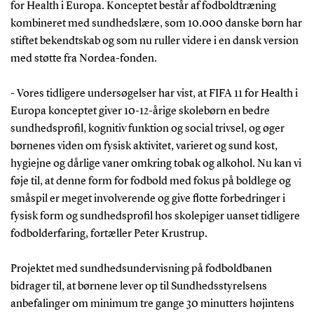
for Health i Europa. Konceptet består af fodboldtræning
kombineret med sundhedslære, som 10.000 danske børn har
stiftet bekendtskab og som nu ruller videre i en dansk version
med støtte fra Nordea-fonden.
- Vores tidligere undersøgelser har vist, at FIFA 11 for Health i
Europa konceptet giver 10-12-årige skolebørn en bedre
sundhedsprofil, kognitiv funktion og social trivsel, og øger
børnenes viden om fysisk aktivitet, varieret og sund kost,
hygiejne og dårlige vaner omkring tobak og alkohol. Nu kan vi
føje til, at denne form for fodbold med fokus på boldlege og
småspil er meget involverende og give flotte forbedringer i
fysisk form og sundhedsprofil hos skolepiger uanset tidligere
fodbolderfaring, fortæller Peter Krustrup.
Projektet med sundhedsundervisning på fodboldbanen
bidrager til, at børnene lever op til Sundhedsstyrelsens
anbefalinger om minimum tre gange 30 minutters højintens