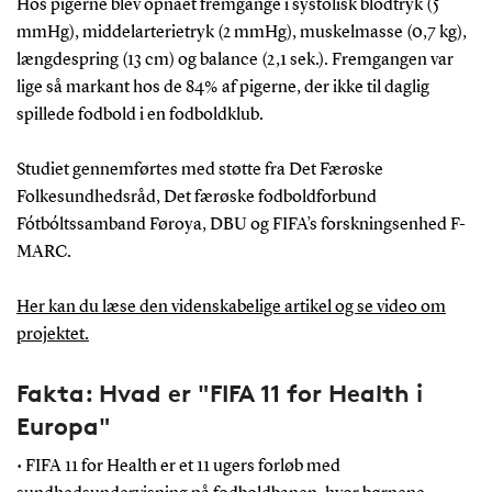
Hos pigerne blev opnået fremgange i systolisk blodtryk (5
mmHg), middelarterietryk (2 mmHg), muskelmasse (0,7 kg),
længdespring (13 cm) og balance (2,1 sek.). Fremgangen var
lige så markant hos de 84% af pigerne, der ikke til daglig
spillede fodbold i en fodboldklub.
Studiet gennemførtes med støtte fra Det Færøske
Folkesundhedsråd, Det færøske fodboldforbund
Fótbóltssamband Føroya, DBU og FIFA’s forskningsenhed F-
MARC.
Her kan du læse den videnskabelige artikel og se video om
projektet.
Fakta: Hvad er "FIFA 11 for Health i
Europa"
• FIFA 11 for Health er et 11 ugers forløb med