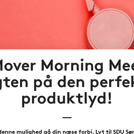
Mover Morning Me
gten på den perfe
produktlyd!
denne mulighed gå din næse forbi. Lyt til SDU S