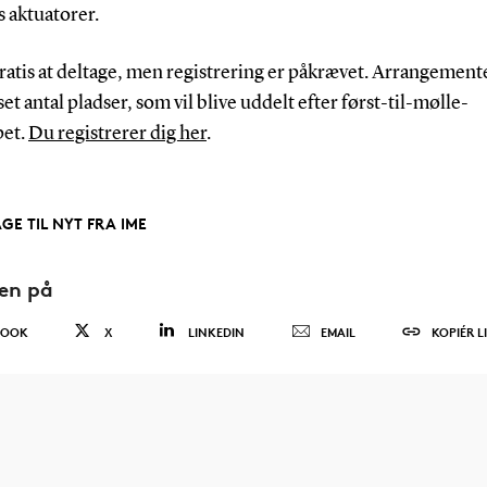
s aktuatorer.
ratis at deltage, men registrering er påkrævet. Arrangemente
t antal pladser, som vil blive uddelt efter først-til-mølle-
pet.
Du registrerer dig her
.
AGE TIL NYT FRA IME
den på
BOOK
X
LINKEDIN
EMAIL
KOPIÉR L