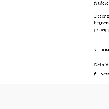
fra dere
Det er g
begrænse
princip
TILB
Del si
FACE