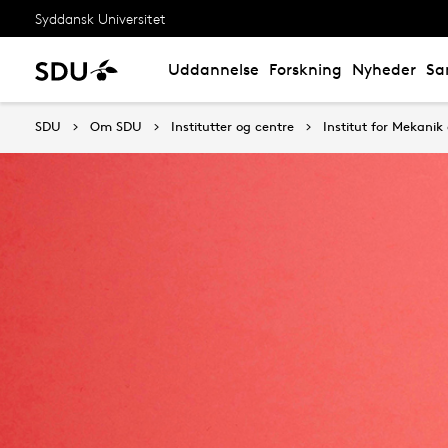
Syddansk Universitet
Uddannelse
Forskning
Nyheder
Sa
SDU
Om SDU
Institutter og centre
Institut for Mekanik 