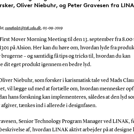
rsker, Oliver Niebuhr, og Peter Gravesen fra LIN
st,
suneholst@tek.sdu.dk
,
03-09-2019
First Mover Morning Meeting til den 13. september fra 8.00 ti
M301 på Alsion. Her kan du høre om, hvordan lyde fra produk
 brugerne – og samtidig få tips og tricks til, hvordan du kan
e dit eget produkt igennem en bedre lyd.
Oliver Niebuhr, som forsker i karismatisk tale ved Mads Cla
tet, vil lægge ud med at fortælle om, hvordan mennesker opf
dan hans forskning kan implementeres, således at den lyd so
afgiver, tænkes ind i allerede i designfasen.
ravesen, Senior Technology Program Manager ved LINAK, f
eskrivelse af, hvordan LINAK aktivt arbejder på at designe 