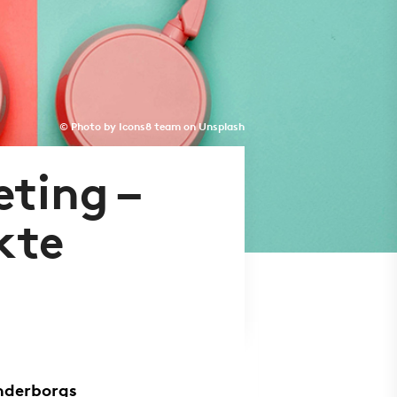
© Photo by Icons8 team on Unsplash
eting –
kte
ønderborgs