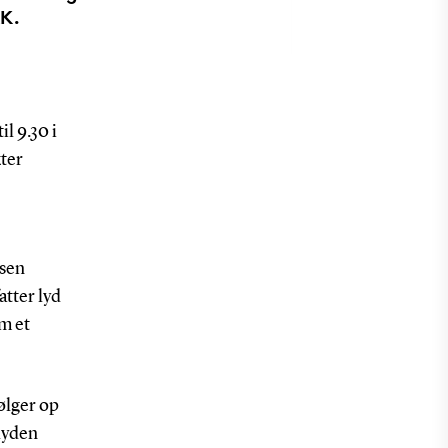
AK.
l 9.30 i
ter
usen
atter lyd
m et
ølger op
lyden