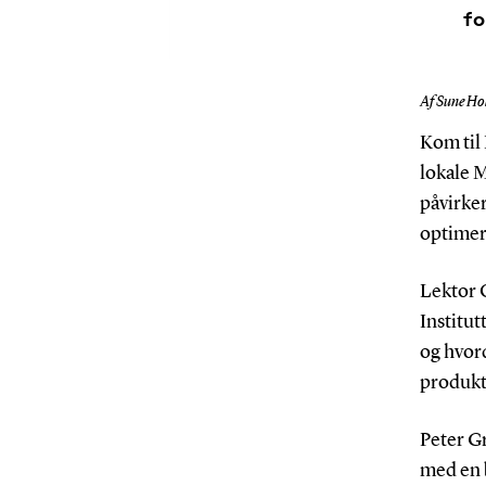
fo
Af Sune Hol
Kom til 
lokale 
påvirker
optimer
Lektor 
Institut
og hvor
produkt 
Peter G
med en b