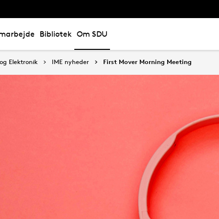
marbejde
Bibliotek
Om SDU
og Elektronik
IME nyheder
First Mover Morning Meeting