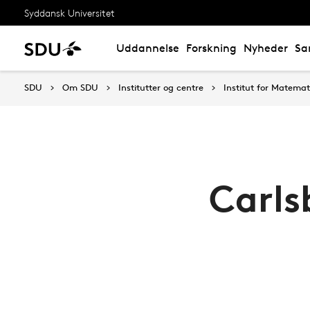
Syddansk Universitet
Uddannelse
Forskning
Nyheder
Sa
SDU
Om SDU
Institutter og centre
Institut for Matemat
Carls