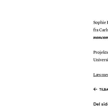
Sophie 
fra Carl
noncom
Projekte
Universi
Læs mer
TILB
Del si