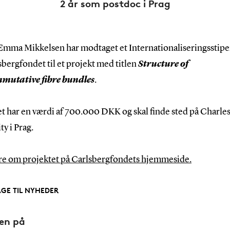
2 år som postdoc i Prag
Emma Mikkelsen har modtaget et Internationaliseringssti
sbergfondet til et projekt med titlen
Structure of
mutative fibre bundles
.
t har en værdi af 700.000 DKK og skal finde sted på Charle
ty i Prag.
e om projektet på Carlsbergfondets hjemmeside.
AGE TIL NYHEDER
den på