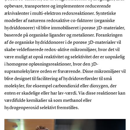
opbevare, transportere og implementere reducerende
ækvivalenter i multi-elektron redoxreaktioner. Syntetiske
modeller af naturens redoxaktive co-faktorer (organiske
hydriddonorer) vil blive immobiliseret i porøse 3D-materialer,
baserede på organiske ligander og metalioner. Forankringen
af de organiske hydriddonorer i de porøse 3D-materialer vil
skabe veldefinerede redox-aktive mikromiljøer, hvor det vil
være muligt at opnå reaktivitet og selektivitet der er uopnåelig
i homogene opløsningsreaktioner, hvor den 3D-
supramolekylære orden er fraværende. Disse mikromiljøer vil
blive designet til facilitering af hydridoverførsler til små
molekyler, for eksempel carbondioxid eller dioxygen, der
enten er skadelige eller har lav-værdi. Via disse reaktioner kan
værdifulde kemikalier så som methanol eller
hydrogenperoxid selektivt fremstilles.