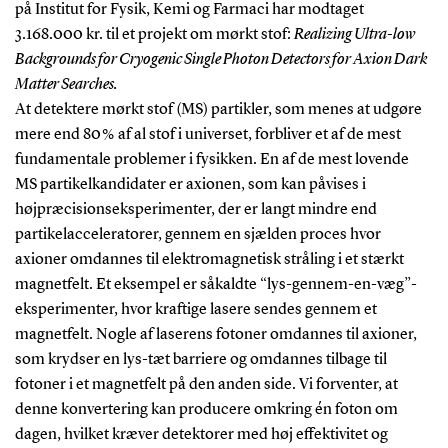
på Institut for Fysik, Kemi og Farmaci har modtaget
3.168.000 kr. til et projekt om mørkt stof:
Realizing Ultra-low
Backgrounds for Cryogenic Single Photon Detectors for Axion Dark
Matter Searches.
At detektere mørkt stof (MS) partikler, som menes at udgøre
mere end 80 % af al stof i universet, forbliver et af de mest
fundamentale problemer i fysikken. En af de mest lovende
MS partikelkandidater er axionen, som kan påvises i
højpræcisionseksperimenter, der er langt mindre end
partikelacceleratorer, gennem en sjælden proces hvor
axioner omdannes til elektromagnetisk stråling i et stærkt
magnetfelt. Et eksempel er såkaldte “lys-gennem-en-væg”-
eksperimenter, hvor kraftige lasere sendes gennem et
magnetfelt. Nogle af laserens fotoner omdannes til axioner,
som krydser en lys-tæt barriere og omdannes tilbage til
fotoner i et magnetfelt på den anden side. Vi forventer, at
denne konvertering kan producere omkring én foton om
dagen, hvilket kræver detektorer med høj effektivitet og