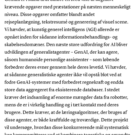
krævende opgaver med præstationer på næsten menneskeligt
niveau. Disse opgaver omfatter blandt andet
rejseplanlægning, tekstresumé og generering af visuel scene.
Vi hævder, at kunstig generel intelligens (AGI) allerede er
opnået inden for sådanne informationsbehandlings- og
skabelsesdomæner. Den næste store udfordring for AI bliver
udviklingen af
generalistagenter
–
GenAI, der kan agere,
s
å
som humanoide personlige assistenter – som løbende
forbedrer deres evner gennem hele deres levetid. Vi hævder,
at sådanne generalistiske agenter ikke vil opstå blot ved at
fodre GenAI-systemer med forbedret regnekraft og endda
store data aggregeret fra eksisterende databaser. I stedet
kræver det indsamling af enorme mængder data fra robotter,
mens de er i virkelig handling og i tæt kontakt med deres
brugere. Dette kræver, at de læringsalgoritmer, der bruges af
disse agenter, er både kraftfulde og troværdige. Dette projekt
vil undersøge, hvordan disse konkurrerende mål systematisk