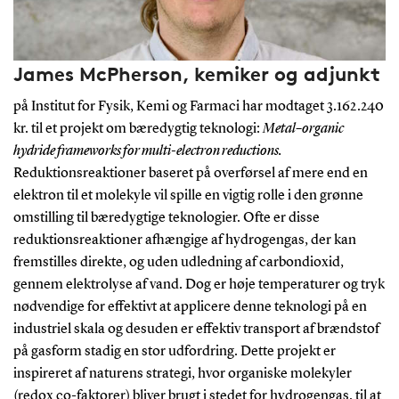
James McPherson, kemiker og adjunkt
på Institut for Fysik, Kemi og Farmaci har modtaget 3.162.240
kr. til et projekt om bæredygtig teknologi:
Metal–organic
hydride frameworks for multi-electron reductions.
Reduktionsreaktioner baseret på overførsel af mere end en
elektron til et molekyle vil spille en vigtig rolle i den grønne
omstilling til bæredygtige teknologier. Ofte er disse
reduktionsreaktioner afhængige af hydrogengas, der kan
fremstilles direkte, og uden udledning af carbondioxid,
gennem elektrolyse af vand. Dog er høje temperaturer og tryk
nødvendige for effektivt at applicere denne teknologi på en
industriel skala og desuden er effektiv transport af brændstof
på gasform stadig en stor udfordring. Dette projekt er
inspireret af naturens strategi, hvor organiske molekyler
(redox co-faktorer) bliver brugt i stedet for hydrogengas, til at