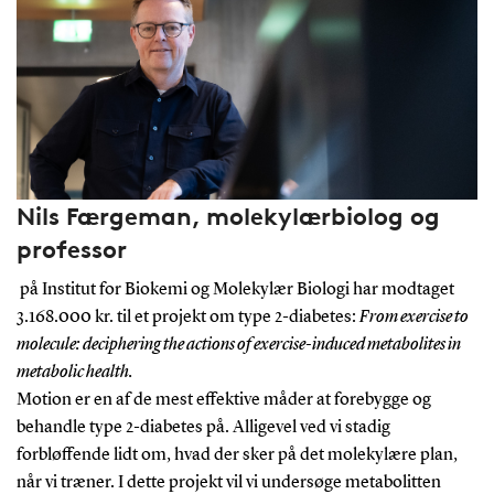
Nils Færgeman, molekylærbiolog og
professor
på Institut for Biokemi og Molekylær Biologi har modtaget
3.168.000 kr. til et projekt om type 2-diabetes:
From exercise to
molecule: deciphering the actions of exercise-induced metabolites in
metabolic health.
Motion er en af de mest effektive måder at forebygge og
behandle type 2-diabetes på. Alligevel ved vi stadig
forbløffende lidt om, hvad der sker på det molekylære plan,
når vi træner. I dette projekt vil vi undersøge metabolitten