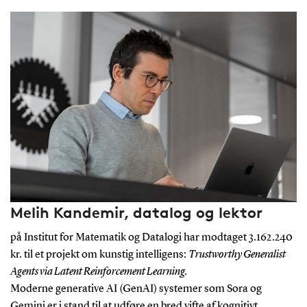
Melih Kandemir, datalog og lektor
på Institut for Matematik og Datalogi har modtaget 3.162.240
kr. til et projekt om kunstig intelligens:
Trustworthy Generalist
Agents via Latent Reinforcement Learning.
Moderne generative AI (GenAI) systemer som Sora og
Gemini er i stand til at udføre en bred vifte af kognitivt