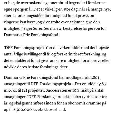
er her, de overraskende gennembrud begynder i forskernes
egne spørgsmål. Det er virkelig en stor dag, når så mange nye,
stærke forskningsidéer får mulighed for at prøve, om
vingerne kan bære, og vi er stolte over at kunne give den
mulighed,” siger Søren Serritzlew, bestyrelsesforperson for
Danmarks Frie Forskningsfond.
’DFF-Forskningsprojekt1’ er det virkemiddel med det højeste
antal årlige bevillinger til fri og forskerinitieret forskning, og
det er etableret for at give forskere mulighed for at prøve eller
udvikle deres bedste forskningsidéer.
Danmarks Frie Forskningsfond har modtaget i alt 1.801
ansøgninger til DFF-Forskningsprojekt1.
Der er uddelt 558,3
mio. kr. til 182 projekter.
Succesraten er 10% målt på antal
ansøgninger.
'DFF-Forskningsprojekt1' løber typisk over tre
år, og skal gennemføres inden for en økonomisk ramme på
op til
2.500.000
kr. ekskl. overhead.