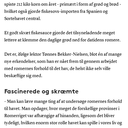
spiste 212 kilo korn om året - primært i form af grød og brød -
hvilket også gjorde fiskesovs-importen fra Spanien og
Sortehavet central.
Et godt skvæt fiskesauce gjorde det tilsyneladende meget
lettere at klemme den daglige grød ned for datidens romere.
Det er, ifølge lektor Tønnes Bekker-Nielsen, blot én af mange
nye erkendelser, som han er nået frem til gennem arbejdet
med romernes forhold til det hav, de helst ikke selv ville
beskæftige sig med.
Fascinerede og skræmte
- Man kan lære mange ting af at undersøge romernes forhold
til havet. Man opdager, hvor meget de forskellige provinser i
Romerriget var afhængige af hinanden, ligesom det bliver
tydeligt, hvilken enorm stor rolle havet kan spille i vores liv og