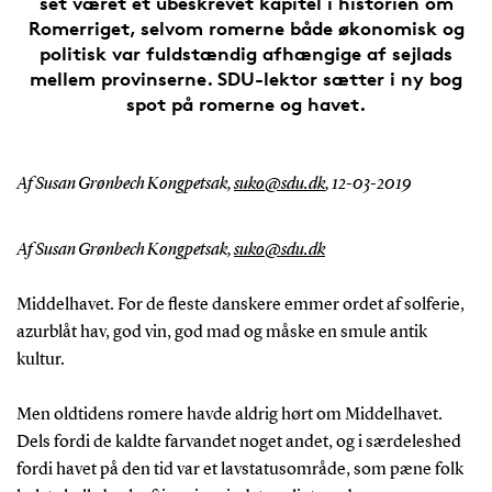
set været et ubeskrevet kapitel i historien om
Romerriget, selvom romerne både økonomisk og
politisk var fuldstændig afhængige af sejlads
mellem provinserne. SDU-lektor sætter i ny bog
spot på romerne og havet.
Af Susan Grønbech Kongpetsak,
suko@sdu.dk
,
12-03-2019
Af Susan Grønbech Kongpetsak,
suko@sdu.dk
Middelhavet. For de fleste danskere emmer ordet af solferie,
azurblåt hav, god vin, god mad og måske en smule antik
kultur.
Men oldtidens romere havde aldrig hørt om Middelhavet.
Dels fordi de kaldte farvandet noget andet, og i særdeleshed
fordi havet på den tid var et lavstatusområde, som pæne folk