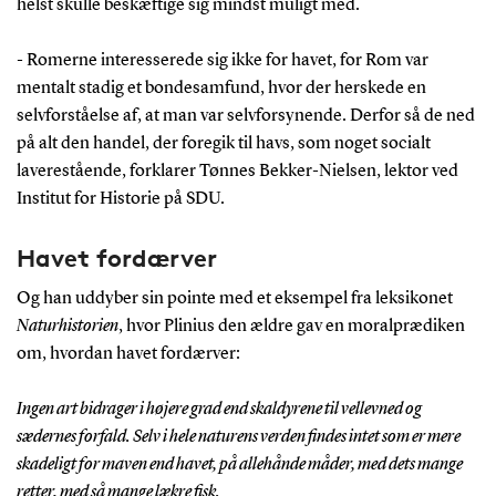
helst skulle beskæftige sig mindst muligt med.
- Romerne interesserede sig ikke for havet, for Rom var
mentalt stadig et bondesamfund, hvor der herskede en
selvforståelse af, at man var selvforsynende. Derfor så de ned
på alt den handel, der foregik til havs, som noget socialt
laverestående, forklarer Tønnes Bekker-Nielsen, lektor ved
Institut for Historie på SDU.
Havet fordærver
Og han uddyber sin pointe med et eksempel fra leksikonet
Naturhistorien
, hvor Plinius den ældre gav en moralprædiken
om, hvordan havet fordærver:
Ingen art bidrager i højere grad end skaldyrene til vellevned og
sædernes forfald. Selv i hele naturens verden findes intet som er mere
skadeligt for maven end havet, på allehånde måder, med dets mange
retter, med så mange lækre fisk.