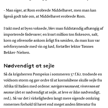
- Man siger, at Rom erobrede Middelhavet, men man kan
ligeså godt tale om, at Middelhavet erobrede Rom.
I takt med at byen voksede, blev man fuldstændig afhængig af
importerede fødevarer; en kvart million ton fiskesovs, salt,
korn og olivenolie ankom årligt fra søsiden, da man kun var
selvforsynende med vin og kød, fortæller lektor Tønnes
Bekker-Nielsen.
Nødvendigt at sejle
Så da krigsherren Pompeius i sommeren 57 f.Kr. trodsede en
voldsom storm og gav ordre til at kornskibene skulle sejle fra
Afrika til Italien med ordene:
navigare necesse est, vivere non est
necesse
(det er nødvendigt at sejle, at leve er ikke nødvendigt,
red.). Så var det i virkeligheden langt mere sigende omkring
romernes forhold til havet end meget anden litteratur fra