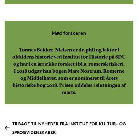
Mød forskeren
Tønnes Bekker-Nielsen er dr. phil og lektor i
oldtidens historie ved Institut for Historie på SDU
og har i en årrække forsket i bl.a. romersk fiskeri.
I 2018 udgav han bogen Mare Nostrum. Romerne
og Middelhavet, som er nomineret til Årets
historiske bog 2018. Prisen uddeles i slutningen af
marts.
TILBAGE TIL NYHEDER FRA INSTITUT FOR KULTUR- OG
SPROGVIDENSKABER