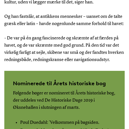
kultur, uden vi lægger mærke til det, siger han.
Og han fastslår, at antikkens mennesker – uanset om de talte
græsk eller latin – havde nogenlunde samme forhold til havet:
- De var på én gang fascinerede og skræmte af at færdes på
havet, og de var skræmte med god grund. På den tid var det
virkelig farligt at sejle, skibene var små og der fandtes hverken
redningsbåde, redningskranse eller navigationsudstyr.
Nominerede til Årets historiske bog
Følgende bøger er nomineret til Årets historiske bog,
der uddeles ved De Historiske Dage 2019 i
Øksnehallen i slutningen af marts.
Poul Duedahl: 'Velkommen på bagsiden.