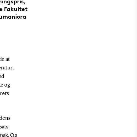
ingspris,
e Fakultet
Humaniora
de at
ratur,
ed
ke og
rets
ndens
sats
ansk. Og