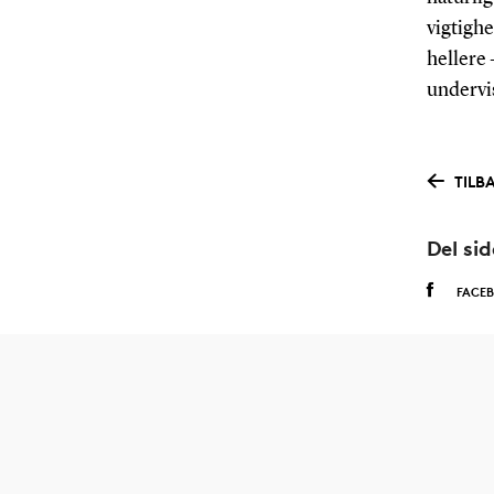
vigtighe
hellere 
undervis
TILB
Del si
FACE