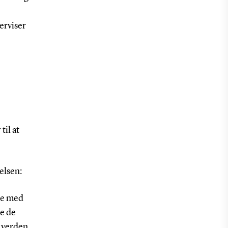
erviser
til at
elsen:
tte med
e de
 verden,