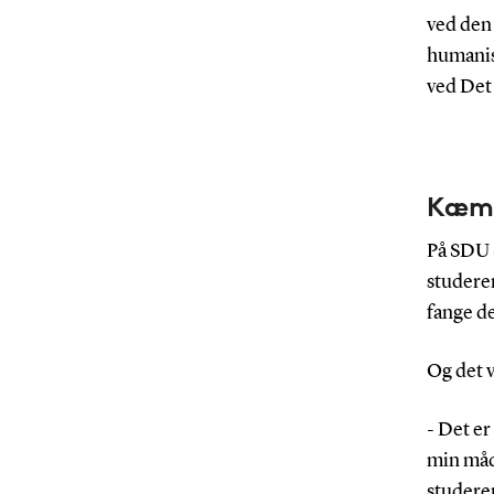
ved den 
humanis
ved Det
Kæmp
På SDU S
studeren
fange de
Og det v
- Det er
min måd
studere