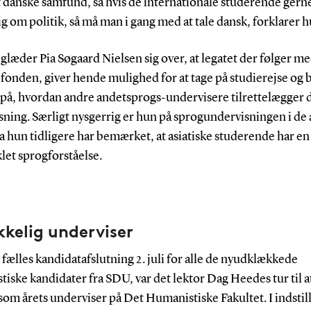
 danske samfund, så hvis de internationale studerende gerne
ig om politik, så må man i gang med at tale dansk, forklarer 
glæder Pia Søgaard Nielsen sig over, at legatet der følger m
fonden, giver hende mulighed for at tage på studierejse og b
 på, hvordan andre andetsprogs-undervisere tilrettelægger 
ning. Særligt nysgerrig er hun på sprogundervisningen i de 
a hun tidligere har bemærket, at asiatiske studerende har en
let sprogforståelse.
kkelig underviser
fælles kandidatafslutning 2. juli for alle de nyudklækkede
iske kandidater fra SDU, var det lektor Dag Heedes tur til at
om årets underviser på Det Humanistiske Fakultet. I indstil