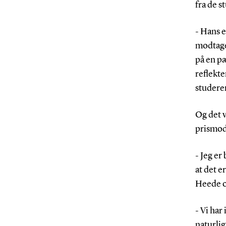
fra de s
- Hans e
modtage
på en pæ
reflekte
studeren
Og det v
prismod
- Jeg er
at det e
Heede o
- Vi har
naturlig