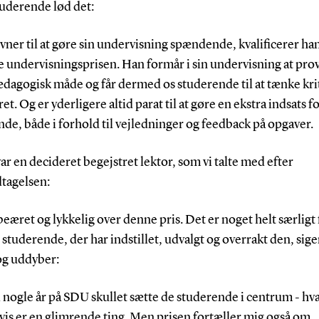
tuderende lød det:
vner til at gøre sin undervisning spændende, kvalificerer ham
 undervisningsprisen. Han formår i sin undervisning at pro
dagogisk måde og får dermed os studerende til at tænke kri
ret. Og er yderligere altid parat til at gøre en ekstra indsats f
de, både i forhold til vejledninger og feedback på opgaver.
ar en decideret begejstret lektor, som vi talte med efter
tagelsen:
 beæret og lykkelig over denne pris. Det er noget helt særligt
r studerende, der har indstillet, udvalgt og overrakt den, sig
g uddyber:
 i nogle år på SDU skullet sætte de studerende i centrum - hv
vis er en glimrende ting. Men prisen fortæller mig også om