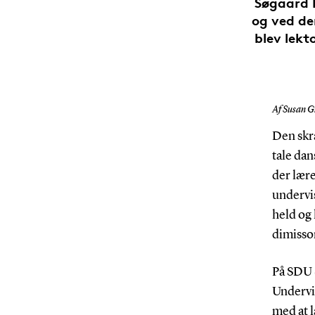
Søgaard 
og ved de
blev lek
Af Susan G
Den skr
tale dan
der lær
undervis
held og
dimisso
På SDU 
Undervi
med at 