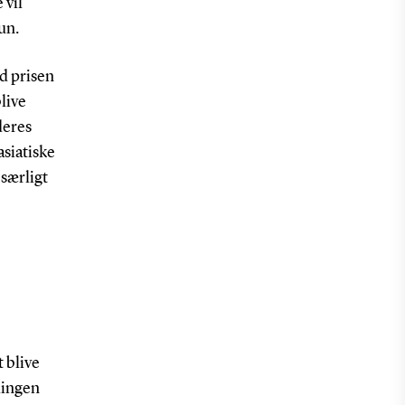
 vil
hun.
ed prisen
live
deres
asiatiske
 særligt
 blive
lingen