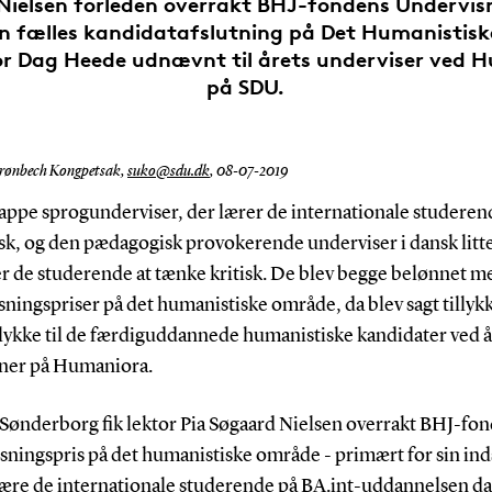
Nielsen forleden overrakt BHJ-fondens Undervisn
n fælles kandidatafslutning på Det Humanistisk
tor Dag Heede udnævnt til årets underviser ved 
på SDU.
rønbech Kongpetsak,
suko@sdu.dk
,
08-07-2019
appe sprogunderviser, der lærer de internationale studeren
sk, og den pædagogisk provokerende underviser i dansk litte
er de studerende at tænke kritisk. De blev begge belønnet m
ningspriser på det humanistiske område, da blev sagt tillyk
 lykke til de færdiguddannede humanistiske kandidater ved å
ner på Humaniora.
Sønderborg fik lektor Pia Søgaard Nielsen overrakt BHJ-fo
sningspris på det humanistiske område - primært for sin ind
lære de internationale studerende på BA.int-uddannelsen d