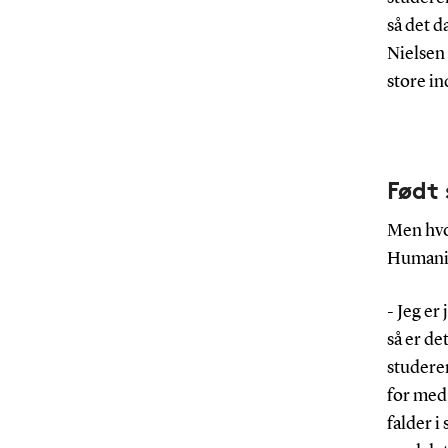
så det d
Nielsen 
store in
Født
Men hvor
Humanio
- Jeg er
så er de
studeren
for med 
falder i