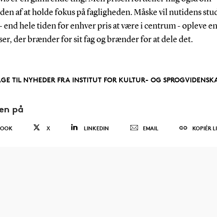
den af at holde fokus på fagligheden. Måske vil nutidens st
– end hele tiden for enhver pris at være i centrum - opleve e
er, der brænder for sit fag og brænder for at dele det.
AGE TIL NYHEDER FRA INSTITUT FOR KULTUR- OG SPROGVIDENSK
den på
BOOK
X
LINKEDIN
EMAIL
KOPIÉR L