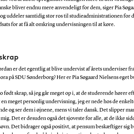
anske bliver endnu mere anvendeligt for dem, siger Pia Søga
og uddeler samtidig stor ros til studieadministrationen for 
dsats for at få alt omkring undervisningen til at køre.
 skrap
dan er det egentlig at blive undervist af årets underviser fr
ra på SDU Sønderborg? Her er Pia Søgaard Nielsens eget b
 jo født skrap, så jeg går meget op i, at de studerende hører ef
t en meget personlig undervisning, jeg er nede hos de enkelt
de og ser dem i øjnene, mens vi taler dansk. Det slipper ma
mig. Det er desuden også det sjoveste for alle, at de ikke sid
 søvn. Det bidrager også positivt, at pensum beskæftiger sig 