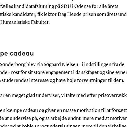
fælles kandidatafslutning på SDU i Odense for alle årets
tiske kandidater, fik lektor Dag Heede prisen som årets und
 Humanistiske Fakultet.
e cadeau
ønderborg blev Pia Søgaard Nielsen - i indstillingen fra de
de - rost for sit store engagement i danskfaget og sine evner 
 studerendes interesse og have høje forventninger til dem.
ar en meget glad underviser, vi talte med efter prisoverrækk
 en kæmpe cadeau og giver en masse motivation til at forsæ
e at undervise på, og så arbejde endnu mere med at motiver
nde ved at koble sprogundervisningen mere til den virkelige