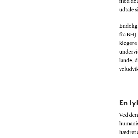
med det
udtale s
Endelig 
fra BHJ-
klogere
undervis
lande, d
veludvik
En ly
Ved den 
humanist
hædret s