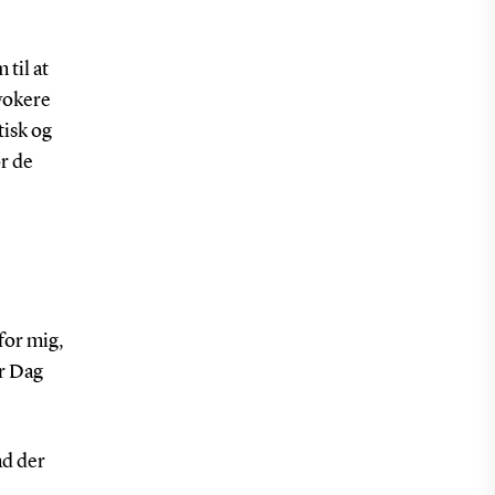
 til at
vokere
tisk og
or de
 for mig,
er Dag
ad der