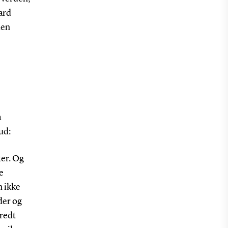
ard
den
a
ud:
ter. Og
e
n ikke
der og
bredt