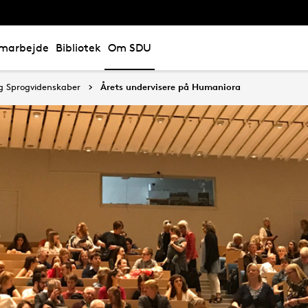
marbejde
Bibliotek
Om SDU
 og Sprogvidenskaber
Årets undervisere på Humaniora