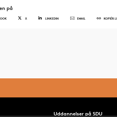
den på
BOOK
X
LINKEDIN
EMAIL
KOPIÉR L
Uddannelser på SDU