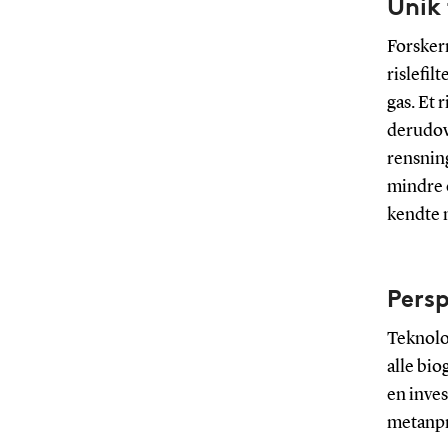
Unik
Forsker
rislefil
gas. Et 
derudov
rensning
mindre 
kendte 
Persp
Teknolo
alle bio
en inves
metanpr