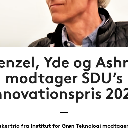
nzel, Yde og Ash
modtager SDU’s
nnovationspris 20
skertrio fra Institut for Grøn Teknologi modtage