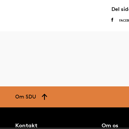
Del si
FACE
Om SDU
Kontakt
Om os