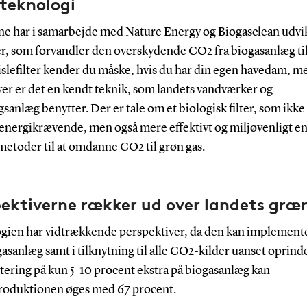
 teknologi
ne har i samarbejde med Nature Energy og Biogasclean udvik
ter, som forvandler den overskydende CO2 fra biogasanlæg ti
rislefilter kender du måske, hvis du har din egen havedam, m
er er det en kendt teknik, som landets vandværker og
sanlæg benytter. Der er tale om et biologisk filter, som ikke 
energikrævende, men også mere effektivt og miljøvenligt e
metoder til at omdanne CO2 til grøn gas.
ektiverne rækker ud over landets græ
gien har vidtrækkende perspektiver, da den kan implement
gasanlæg samt i tilknytning til alle CO2-kilder uanset oprinde
tering på kun 5-10 procent ekstra på biogasanlæg kan
oduktionen øges med 67 procent.