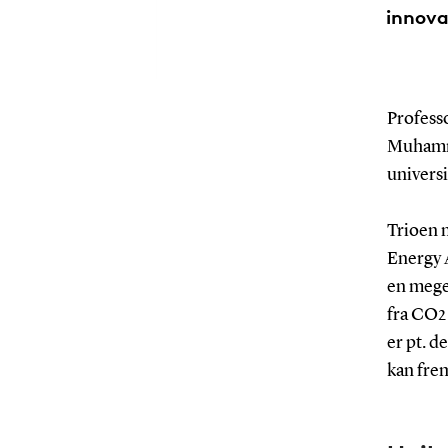
innova
Profess
Muhamma
univers
Trioen 
Energy 
en meget
fra CO2 
er pt. d
kan frem