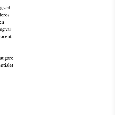
æg ved
deres
ien
ng var
procent
 at gøre
ntialet