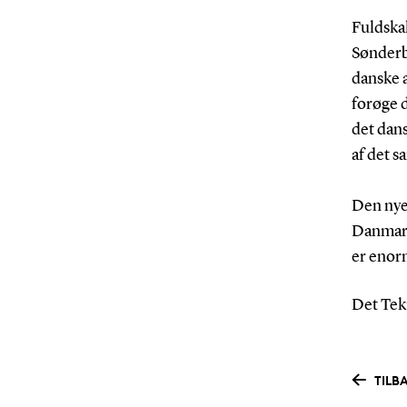
Fuldska
Sønderbo
danske a
forøge 
det dans
af det s
Den nye 
Danmark
er enor
Det Tekn
TILB