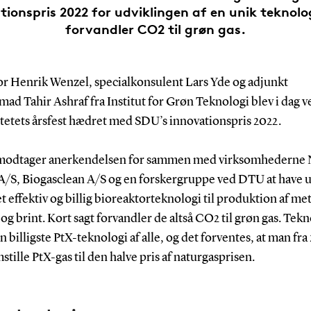
tionspris 2022 for udviklingen af en unik teknolo
forvandler CO2 til grøn gas.
or Henrik Wenzel, specialkonsulent Lars Yde og adjunkt
d Tahir Ashraf fra Institut for Grøn Teknologi blev i dag v
itetets årsfest hædret med SDU’s innovationspris 2022.
modtager anerkendelsen for sammen med virksomhederne 
A/S, Biogasclean A/S og en forskergruppe ved DTU at have u
 effektiv og billig bioreaktorteknologi til produktion af me
og brint. Kort sagt forvandler de altså CO2 til grøn gas. Tek
en billigste PtX-teknologi af alle, og det forventes, at man fra
stille PtX-gas til den halve pris af naturgasprisen.