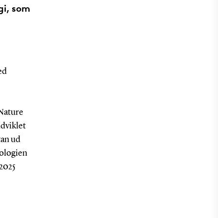
gi, som
ed
Nature
dviklet
tan ud
nologien
 2025