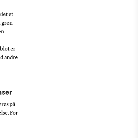
let et
l grøn
en
blot er
nd andre
nser
eres på
lse. For