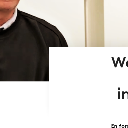
We
i
En for