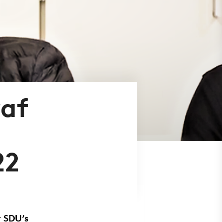
raf
22
r SDU’s