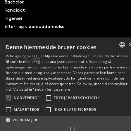
Bachelor
Kandidat
Ingeniør
Efter- og videreuddannelse
Denne hjemmeside bruger cookies
Følg os
Vi bruger cookies til at tilpasse vores indhold og til at vise dig funktioner
til sociale medier og til at analysere vores trafik. Vi deler også
DANISH
oplysninger om din brug af vores hjemmeside med vores partnere inden
for sociale medier og analysepartnere. Vores partnere kan kombinere
ENGLISH
disse data med andre oplysninger, du har givet dem, eller som de har
Tilgængelighedserklæring
indsamlet fra din brug af deres tjenester. Se hvilke, inden du samtykker
Databeskyttelse på SDU
DANISH
via "Vis detaljer" neden for.
Læs mere
Cookie-indstillinger
NØDVENDIGE
TREDJEPARTSSTATISTIK
Whistleblowerordning på SDU
MÅLRETTEDE
IKKE-KLASSIFICEREDE
VIS DETALJER