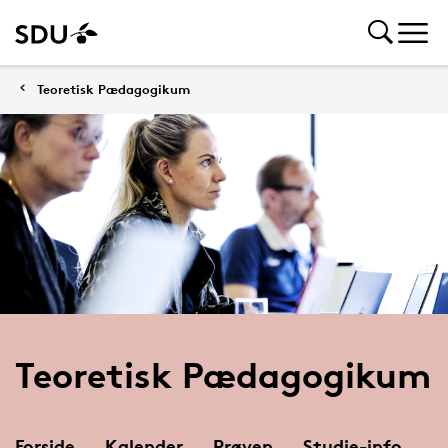
Teoretisk Pædagogikum
Teoretisk Pædagogikum
Forside
Kalender
Prøven
Studie-info