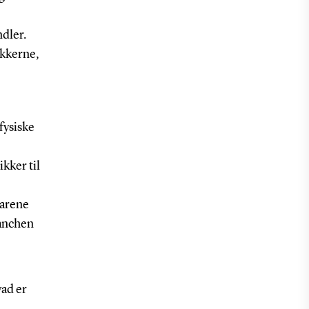
dler.
ikkerne,
fysiske
kker til
varene
ranchen
ad er