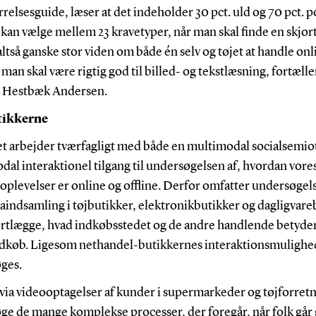
relsesguide, læser at det indeholder 30 pct. uld og 70 pct. p
an vælge mellem 23 kravetyper, når man skal finde en skjor
ltså ganske stor viden om både én selv og tøjet at handle onl
man skal være rigtig god til billed- og tekstlæsning, fortælle
 Hestbæk Andersen.
tikkerne
et arbejder tværfagligt med både en multimodal socialsemio
al interaktionel tilgang til undersøgelsen af, hvordan vore
oplevelser er online og offline. Derfor omfatter undersøgel
aindsamling i tøjbutikker, elektronikbutikker og dagligvare
kortlægge, hvad indkøbsstedet og de andre handlende betyder
ndkøb. Ligesom nethandel-butikkernes interaktionsmulighe
ges.
 via videooptagelser af kunder i supermarkeder og tøjforret
ge de mange komplekse processer, der foregår, når folk gå