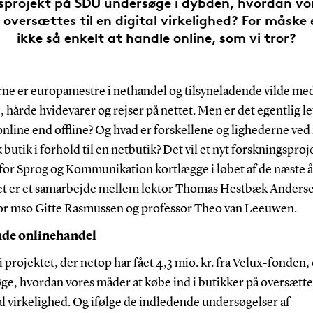
sprojekt på SDU undersøge i dybden, hvordan vo
 oversættes til en digital virkelighed? For måske 
ikke så enkelt at handle online, som vi tror?
ne er europamestre i nethandel og tilsyneladende vilde med
, hårde hvidevarer og rejser på nettet. Men er det egentlig le
nline end offline? Og hvad er forskellene og lighederne ved
k butik i forhold til en netbutik? Det vil et nyt forskningsproj
 for Sprog og Kommunikation kortlægge i løbet af de næste å
et er et samarbejde mellem lektor Thomas Hestbæk Anders
or mso Gitte Rasmussen og
professor Theo van Leeuwen.
de onlinehandel
 projektet, der netop har fået 4,3 mio. kr. fra Velux-fonden, 
e, hvordan vores måder at købe ind i butikker på oversættes
al virkelighed. Og ifølge de indledende undersøgelser af