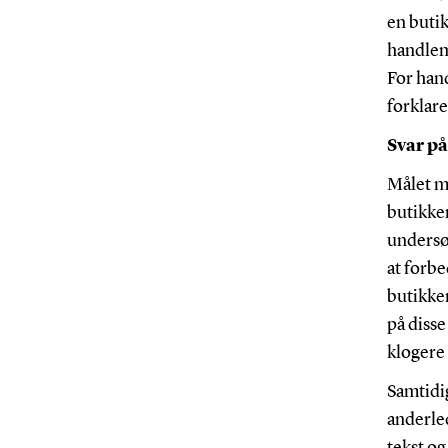
en butik
handlem
For hand
forklare
Svar p
Målet m
butikke
undersøg
at forb
butikker
på diss
klogere 
Samtidig
anderle
tekst og