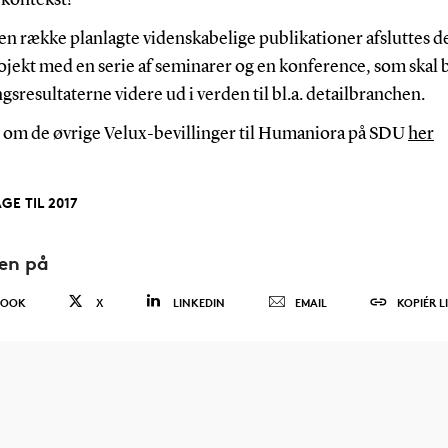
n række planlagte videnskabelige publikationer afsluttes de
ojekt med en serie af seminarer og en konference, som skal 
gsresultaterne videre ud i verden til bl.a. detailbranchen.
 om de øvrige Velux-bevillinger til Humaniora på SDU
her
GE TIL 2017
den på
BOOK
X
LINKEDIN
EMAIL
KOPIÉR L