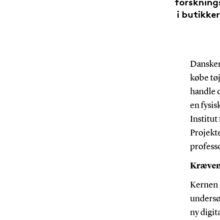
forskning
i butikker
Dansker
købe tøj
handle o
en fysis
Institut
Projekt
profess
Kræven
Kernen i
undersøg
ny digit