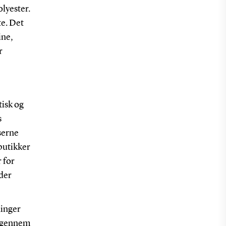
olyester.
te. Det
ine,
r
tisk og
s
serne
butikker
 for
der
ninger
r gennem