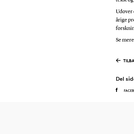
Udover e
årige pr
forsknin
Se mere
TILBA
Del si
FACE