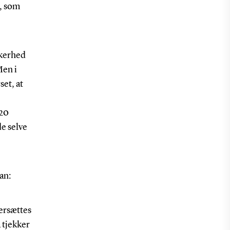
e, som
kkerhed
Men i
set, at
 20
de selve
an:
versættes
å tjekker