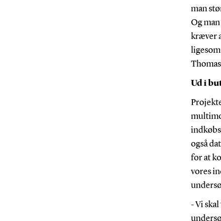
man stør
Og man k
kræver a
ligesom 
Thomas
Ud i bu
Projekt
multimod
indkøbs
også dat
for at 
vores i
undersø
-
Vi skal
undersø