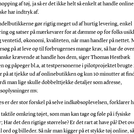
opping af tøj, ja så er det ikke helt så enkelt at handle onlin
ke har indtryk af.
delbutikkerne gør rigtig meget ud af hurtig levering, enkel
ring og satser på mærkevarer for at dæmme op for folks usi
 ventetid, økonomi, kvaliteten, når man handler på nettet. 
rsøg på at leve op til forbrugernes mange krav, så har de over
ganske krævende at handle hos dem, siger Thomas Hestbæk
 og påpeger bl.a, at testpersonerne i pilotprojektet brugte
 på at tjekke ud af onlinebutikken og kun 10 minutter at fin
ordi man lige skulle dobbelttjekke detaljer som adresse,
gsoplysninger mv.
s er der stor forskel på selve indkøbsoplevelsen, forklarer h
t taktile omkring tøjet, som man kan tage og føle på i fysiske
; Har det den rigtige størrelse? Er det rart at have på? Det o
il ord og billeder. Så når man kigger på et stykke tøj online, s