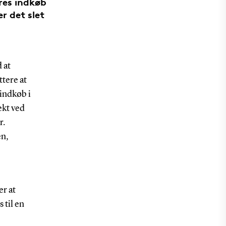
res indkøb
er det slet
 at
ttere at
 indkøb i
ekt ved
r.
en,
er at
 til en