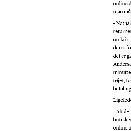
onlinesh
man mås
- Nethan
returne
omkring
deres fo
det er 
Andersen
minutter
tøjet, f
betalin
Ligelede
- Alt de
butikker
online t