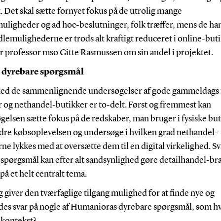
. Det skal sætte fornyet fokus på de utrolig mange
uligheder og ad hoc-beslutninger, folk træffer, mens de han
lemulighederne er trods alt kraftigt reduceret i online-but
r professor mso Gitte Rasmussen om sin andel i projektet.
å dyrebare spørgsmål
ed de sammenlignende undersøgelser af gode gammeldags 
r og nethandel-butikker er to-delt. Først og fremmest kan
elsen sætte fokus på de redskaber, man bruger i fysiske buti
edre købsoplevelsen og undersøge i hvilken grad nethandel-
ne lykkes med at oversætte dem til en digital virkelighed. S
e spørgsmål kan efter alt sandsynlighed gøre detailhandel-b
på et helt centralt tema.
 giver den tværfaglige tilgang mulighed for at finde nye og
des svar på nogle af Humanioras dyrebare spørgsmål, som hv
 kontekst?