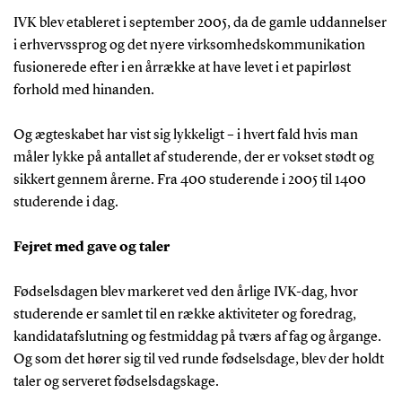
IVK blev etableret i september 2005, da de gamle uddannelser
i erhvervssprog og det nyere virksomhedskommunikation
fusionerede efter i en årrække at have levet i et papirløst
forhold med hinanden.
Og ægteskabet har vist sig lykkeligt – i hvert fald hvis man
måler lykke på antallet af studerende, der er vokset stødt og
sikkert gennem årerne. Fra 400 studerende i 2005 til 1400
studerende i dag.
Fejret med gave og taler
Fødselsdagen blev markeret ved den årlige IVK-dag, hvor
studerende er samlet til en række aktiviteter og foredrag,
kandidatafslutning og festmiddag på tværs af fag og årgange.
Og som det hører sig til ved runde fødselsdage, blev der holdt
taler og serveret fødselsdagskage.