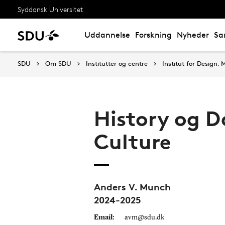
Syddansk Universitet
Uddannelse
Forskning
Nyheder
Sa
SDU
Om SDU
Institutter og centre
Institut for Design
History og D
Culture
Anders V. Munch
2024-2025
Email:
avm@sdu.dk