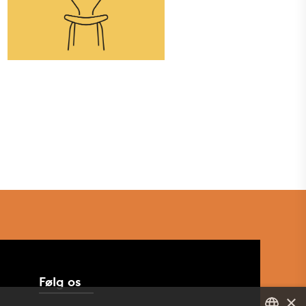
Følg os
×