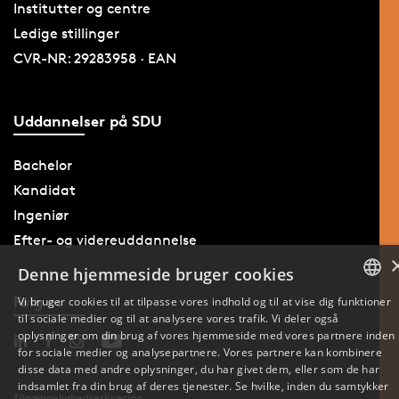
Institutter og centre
Ledige stillinger
CVR-NR: 29283958 · EAN
Uddannelser på SDU
Bachelor
Kandidat
Ingeniør
Efter- og videreuddannelse
Denne hjemmeside bruger cookies
Følg os
Vi bruger cookies til at tilpasse vores indhold og til at vise dig funktioner
til sociale medier og til at analysere vores trafik. Vi deler også
DANISH
oplysninger om din brug af vores hjemmeside med vores partnere inden
for sociale medier og analysepartnere. Vores partnere kan kombinere
ENGLISH
disse data med andre oplysninger, du har givet dem, eller som de har
indsamlet fra din brug af deres tjenester. Se hvilke, inden du samtykker
Tilgængelighedserklæring
DANISH