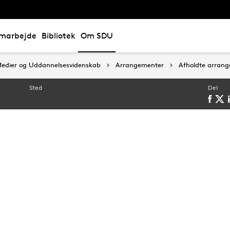
marbejde
Bibliotek
Om SDU
, Medier og Uddannelsesvidenskab
, Medier og Uddannelsesvidenskab
Arrangementer
Arrangementer
Afholdte arran
Afholdte arran
Sted
Del