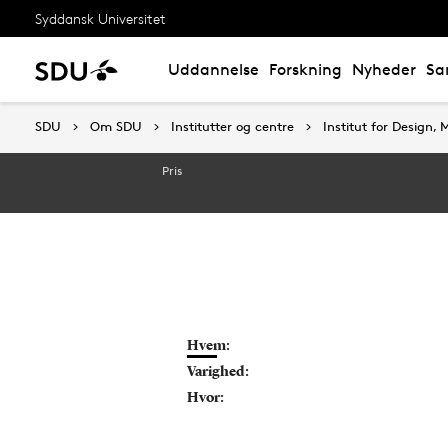
Syddansk Universitet
Uddannelse
Forskning
Nyheder
Sa
SDU
SDU
Om SDU
Om SDU
Institutter og centre
Institutter og centre
Institut for Design
Institut for Design
Pris
Hvem:
Varighed:
Hvor: