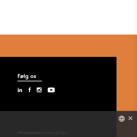
Følg os
×
Whistleblowerordning på SDU
DANISH