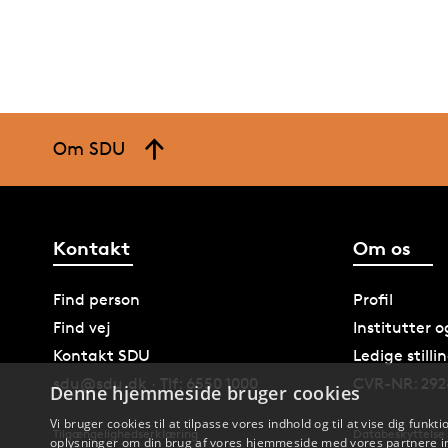
Om SDU
Kontakt
Om os
Find person
Profil
Find vej
Institutter 
Kontakt SDU
Ledige stilli
sdu@sdu.dk · Tlf: 6550 1000
CVR-NR: 292
Denne hjemmeside bruger cookies
Vi bruger cookies til at tilpasse vores indhold og til at vise dig funkti
Tilgængelighedserklæring
Databeskyttelse
oplysninger om din brug af vores hjemmeside med vores partnere in