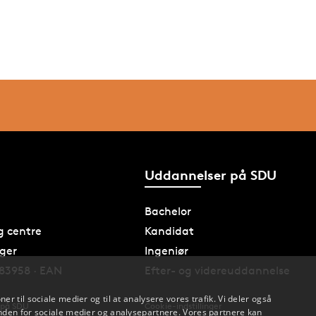
Uddannelser på SDU
Bachelor
og centre
Kandidat
nger
Ingeniør
83958 · EAN
Efter- og videreuddannelse
oner til sociale medier og til at analysere vores trafik. Vi deler også
 på SDU
Cookie-indstillinger
den for sociale medier og analysepartnere. Vores partnere kan