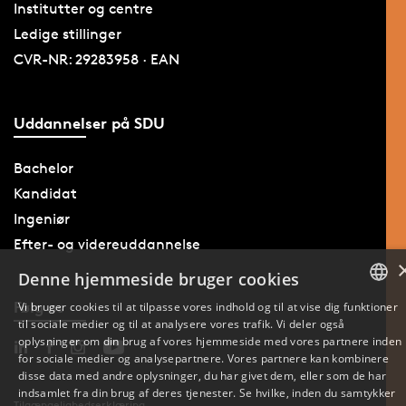
Institutter og centre
Ledige stillinger
CVR-NR: 29283958 · EAN
Uddannelser på SDU
Bachelor
Kandidat
Ingeniør
Efter- og videreuddannelse
Denne hjemmeside bruger cookies
Følg os
Vi bruger cookies til at tilpasse vores indhold og til at vise dig funktioner
til sociale medier og til at analysere vores trafik. Vi deler også
DANISH
oplysninger om din brug af vores hjemmeside med vores partnere inden
for sociale medier og analysepartnere. Vores partnere kan kombinere
ENGLISH
disse data med andre oplysninger, du har givet dem, eller som de har
indsamlet fra din brug af deres tjenester. Se hvilke, inden du samtykker
Tilgængelighedserklæring
DANISH