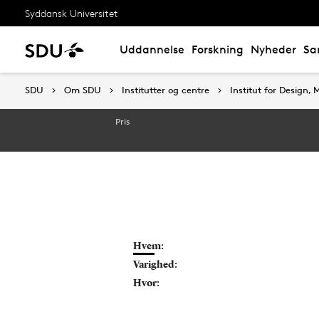
Syddansk Universitet
Uddannelse
Forskning
Nyheder
Sa
SDU
SDU
Om SDU
Om SDU
Institutter og centre
Institutter og centre
Institut for Design
Institut for Design
Pris
Hvem:
Varighed:
Hvor: