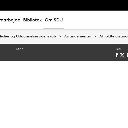
marbejde
Bibliotek
Om SDU
, Medier og Uddannelsesvidenskab
, Medier og Uddannelsesvidenskab
Arrangementer
Arrangementer
Afholdte arran
Afholdte arran
Sted
Del