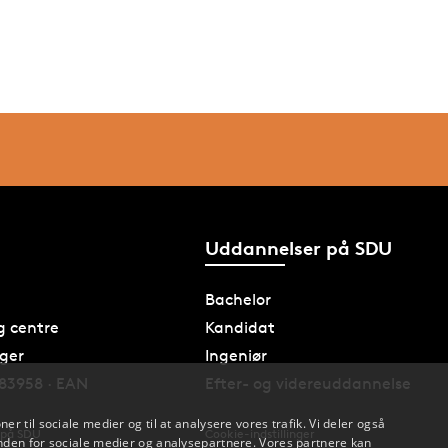
Uddannelser på SDU
Bachelor
og centre
Kandidat
nger
Ingeniør
83958 · EAN
Efter- og videreuddannelse
oner til sociale medier og til at analysere vores trafik. Vi deler også
 på SDU
Cookie-indstillinger
den for sociale medier og analysepartnere. Vores partnere kan