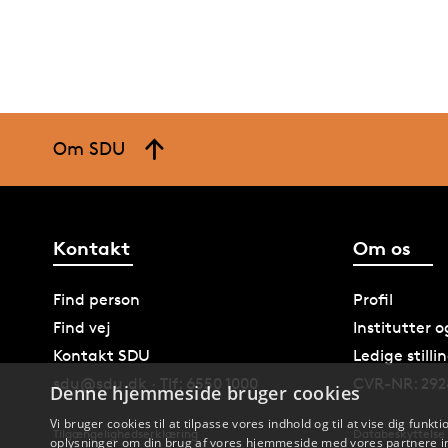
Om SDU
Kontakt
Om os
Find person
Profil
Find vej
Institutter 
Kontakt SDU
Ledige stilli
sdu@sdu.dk · Tlf: 6550 1000
CVR-NR: 292
Denne hjemmeside bruger cookies
Vi bruger cookies til at tilpasse vores indhold og til at vise dig funkti
Tilgængelighedserklæring
Databeskyttelse
oplysninger om din brug af vores hjemmeside med vores partnere in