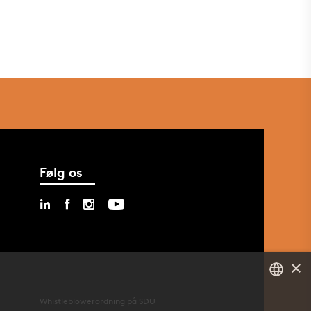
Følg os
×
Whistleblowerordning på SDU
DANISH