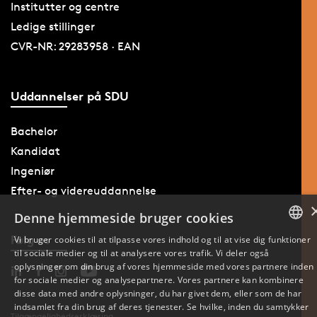
Institutter og centre
Ledige stillinger
CVR-NR: 29283958 · EAN
Uddannelser på SDU
Bachelor
Kandidat
Ingeniør
Efter- og videreuddannelse
Denne hjemmeside bruger cookies
Følg os
Vi bruger cookies til at tilpasse vores indhold og til at vise dig funktioner
til sociale medier og til at analysere vores trafik. Vi deler også
DANISH
oplysninger om din brug af vores hjemmeside med vores partnere inden
for sociale medier og analysepartnere. Vores partnere kan kombinere
ENGLISH
disse data med andre oplysninger, du har givet dem, eller som de har
indsamlet fra din brug af deres tjenester. Se hvilke, inden du samtykker
Tilgængelighedserklæring
DANISH