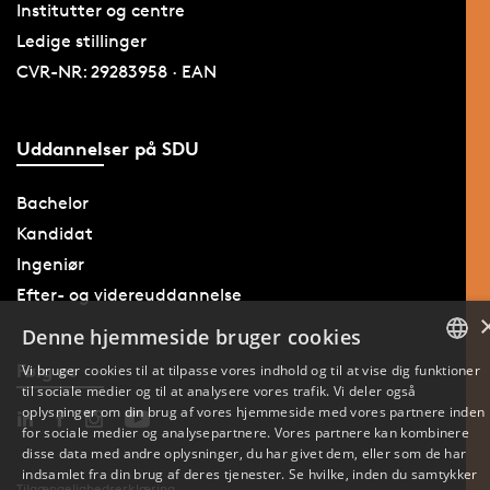
Institutter og centre
Ledige stillinger
CVR-NR: 29283958 · EAN
Uddannelser på SDU
Bachelor
Kandidat
Ingeniør
Efter- og videreuddannelse
Denne hjemmeside bruger cookies
Følg os
Vi bruger cookies til at tilpasse vores indhold og til at vise dig funktioner
til sociale medier og til at analysere vores trafik. Vi deler også
DANISH
oplysninger om din brug af vores hjemmeside med vores partnere inden
for sociale medier og analysepartnere. Vores partnere kan kombinere
ENGLISH
disse data med andre oplysninger, du har givet dem, eller som de har
indsamlet fra din brug af deres tjenester. Se hvilke, inden du samtykker
Tilgængelighedserklæring
DANISH