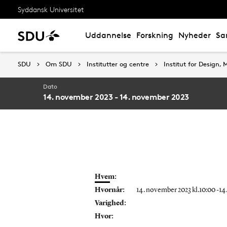
Syddansk Universitet
Uddannelse
Forskning
Nyheder
Sa
SDU
SDU
Om SDU
Om SDU
Institutter og centre
Institutter og centre
Institut for Design
Institut for Design
Dato
14. november 2023 - 14. november 2023
Hvem:
Hvornår:
14. november 2023 kl.10:00 -1
Varighed:
Hvor: