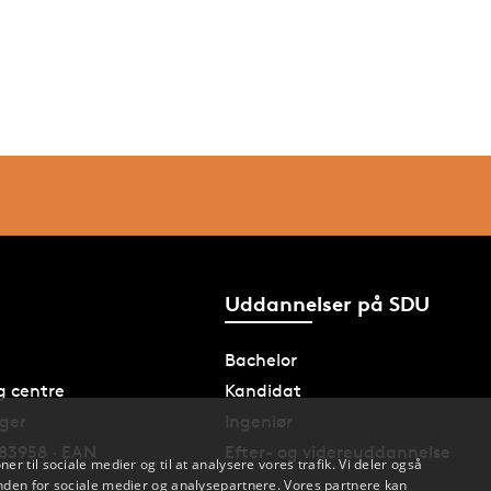
Uddannelser på SDU
Bachelor
og centre
Kandidat
nger
Ingeniør
83958 · EAN
Efter- og videreuddannelse
oner til sociale medier og til at analysere vores trafik. Vi deler også
den for sociale medier og analysepartnere. Vores partnere kan