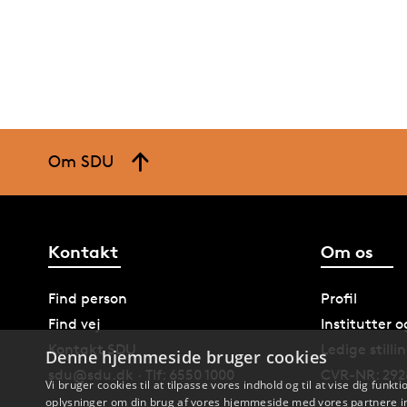
Om SDU
Kontakt
Om os
Find person
Profil
Find vej
Institutter 
Kontakt SDU
Ledige stilli
Denne hjemmeside bruger cookies
sdu@sdu.dk · Tlf: 6550 1000
CVR-NR: 292
Vi bruger cookies til at tilpasse vores indhold og til at vise dig funkti
oplysninger om din brug af vores hjemmeside med vores partnere in