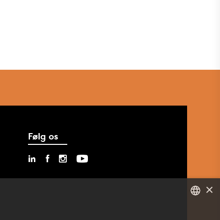
Følg os
×
DANISH