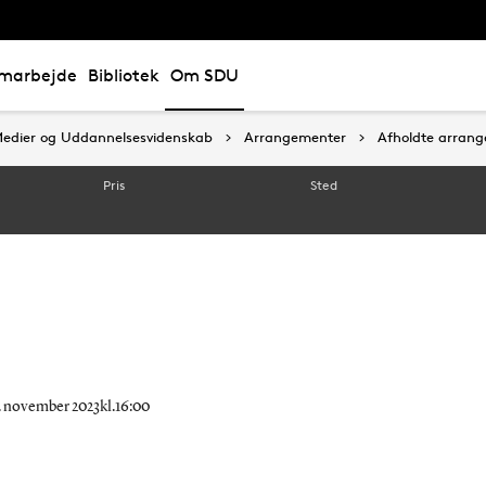
marbejde
Bibliotek
Om SDU
, Medier og Uddannelsesvidenskab
, Medier og Uddannelsesvidenskab
Arrangementer
Arrangementer
Afholdte arran
Afholdte arran
Pris
Sted
4. november 2023kl.16:00