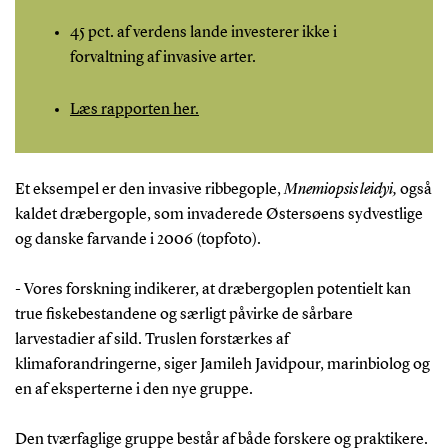
45 pct. af verdens lande investerer ikke i
forvaltning af invasive arter.
Læs rapporten her.
Et eksempel er den invasive ribbegople,
Mnemiopsis leidyi,
også
kaldet dræbergople, som invaderede Østersøens sydvestlige
og danske farvande i 2006 (topfoto).
- Vores forskning indikerer, at dræbergoplen potentielt kan
true fiskebestandene og særligt påvirke de sårbare
larvestadier af sild. Truslen forstærkes af
klimaforandringerne, siger Jamileh Javidpour, marinbiolog og
en af eksperterne i den nye gruppe.
Den tværfaglige gruppe består af både forskere og praktikere.