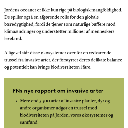
Jordens oceaner er ikke kun rige på biologisk mangfoldighed.
De spiller også en afgørende rolle for den globale
bæredygtighed, fordi de tjener som naturlige buffere mod
klimaændringer og understøtter millioner af menneskers
levebrød.
Alligevel står disse økosystemer over for en vedvarende
trussel fra invasive arter, der forstyrrer deres delikate balance
og potentielt kan bringe biodiversiteten i fare.
FNs nye rapport om invasive arter
Mere end 3.500 arter af invasive planter, dyr og
andre organismer udgør en trussel mod
biodiversiteten på Jorden, vores økosystemer og
samfund.