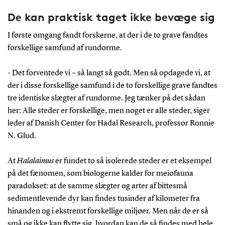
overraskende stor udbredelse og kan findes i
De kan praktisk taget ikke bevæge sig
nærmest hvert eneste økosystem på Jorden.
Hvordan har det kunne lade sig gøre? Det er kernen i
I første omgang fandt forskerne, at der i de to grave fandtes
meiofauna paradokset.
forskellige samfund af rundorme.
- Det forventede vi – så langt så godt. Men så opdagede vi, at
der i disse forskellige samfund i de to forskellige grave fandtes
tre identiske slægter af rundorme. Jeg tænker på det sådan
her: Alle steder er forskellige, men noget er alle steder, siger
leder af Danish Center for Hadal Research, professor Ronnie
N. Glud.
At
Halalaimus
er fundet to så isolerede steder er et eksempel
på det fænomen, som biologerne kalder for meiofauna
paradokset: at de samme slægter og arter af bittesmå
sedimentlevende dyr kan findes tusinder af kilometer fra
hinanden og i ekstremt forskellige miljøer. Men når de er så
små og ikke kan flytte sig, hvordan kan de så findes med hele