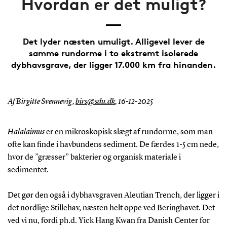
Hvordan er det muligt?
Det lyder næsten umuligt. Alligevel lever de
samme rundorme i to ekstremt isolerede
dybhavsgrave, der ligger 17.000 km fra hinanden.
Af Birgitte Svennevig,
birs@sdu.dk
,
16-12-2025
Halalaimus
er en mikroskopisk slægt af rundorme, som man
ofte kan finde i havbundens sediment. De færdes 1-5 cm nede,
hvor de ”græsser” bakterier og organisk materiale i
sedimentet.
Det gør den også i dybhavsgraven Aleutian Trench, der ligger i
det nordlige Stillehav, næsten helt oppe ved Beringhavet. Det
ved vi nu, fordi ph.d. Yick Hang Kwan fra Danish Center for