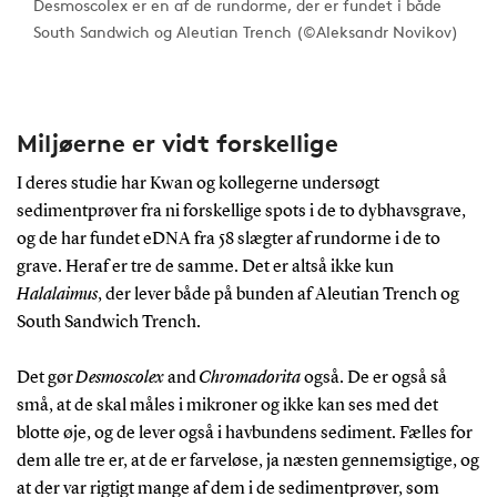
Desmoscolex er en af de rundorme, der er fundet i både
South Sandwich og Aleutian Trench (©Aleksandr Novikov)
Miljøerne er vidt forskellige
I deres studie har Kwan og kollegerne undersøgt
sedimentprøver fra ni forskellige spots i de to dybhavsgrave,
og de har fundet eDNA fra 58 slægter af rundorme i de to
grave. Heraf er tre de samme. Det er altså ikke kun
Halalaimus
, der lever både på bunden af Aleutian Trench og
South Sandwich Trench.
Det gør
Desmoscolex
and
Chromadorita
også. De er også så
små, at de skal måles i mikroner og ikke kan ses med det
blotte øje, og de lever også i havbundens sediment. Fælles for
dem alle tre er, at de er farveløse, ja næsten gennemsigtige, og
at der var rigtigt mange af dem i de sedimentprøver, som