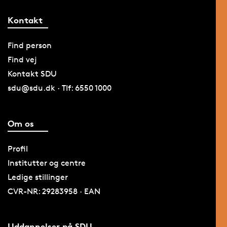
Kontakt
Find person
Find vej
Kontakt SDU
sdu@sdu.dk · Tlf: 6550 1000
Om os
Profil
Institutter og centre
Ledige stillinger
CVR-NR: 29283958 · EAN
Uddannelser på SDU