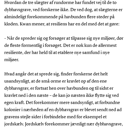
Hvordan de tre slægter af rundorme har fundet vej til de to
dybhavsgrave, ved forskerne ikke. De ved dog, at slægterne er
almindeligt forekommende på havbunden flere steder på
kloden. Kwan mener, at resiliens har en del med det at gøre:
- Når de spreder sig og forsøger at tilpasse sig nye miljøer, dør
de fleste formentlig i forsøget. Det er nok kun de allermest
resiliente, der har held til at etablere nye samfund i nye
miljøer.
Hvad angår det at sprede sig, finder forskerne det helt
usandsynligt, at de små orme er kravlet op af den ene
dybhavsgrav, er fortsat hen over havbunden og til sidst er
kravlet ned i den næste – de kan jo næsten ikke flytte sig ved
egen kraft. Det forekommer mere sandsynligt, at forbundne
kolonier i nærheden af en dybhavsgrav er blevet sendt ned ad
gravens stejle sider i forbindelse med for eksempel et
jordskælv. Jordskælv forekommer jævnligt nær dybhavsgrave,