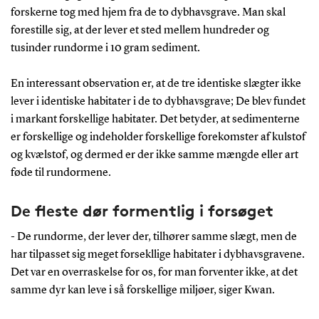
forskerne tog med hjem fra de to dybhavsgrave. Man skal
forestille sig, at der lever et sted mellem hundreder og
tusinder rundorme i 10 gram sediment.
En interessant observation er, at de tre identiske slægter ikke
lever i identiske habitater i de to dybhavsgrave; De blev fundet
i markant forskellige habitater. Det betyder, at sedimenterne
er forskellige og indeholder forskellige forekomster af kulstof
og kvælstof, og dermed er der ikke samme mængde eller art
føde til rundormene.
De fleste dør formentlig i forsøget
- De rundorme, der lever der, tilhører samme slægt, men de
har tilpasset sig meget forsekllige habitater i dybhavsgravene.
Det var en overraskelse for os, for man forventer ikke, at det
samme dyr kan leve i så forskellige miljøer, siger Kwan.