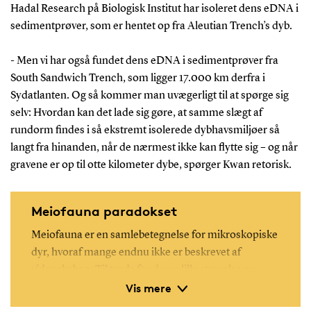
Hadal Research på Biologisk Institut har isoleret dens eDNA i
sedimentprøver, som er hentet op fra Aleutian Trench’s dyb.
- Men vi har også fundet dens eDNA i sedimentprøver fra
South Sandwich Trench, som ligger 17.000 km derfra i
Sydatlanten. Og så kommer man uvægerligt til at spørge sig
selv: Hvordan kan det lade sig gøre, at samme slægt af
rundorm findes i så ekstremt isolerede dybhavsmiljøer så
langt fra hinanden, når de nærmest ikke kan flytte sig – og når
gravene er op til otte kilometer dybe, spørger Kwan retorisk.
Meiofauna paradokset
Meiofauna er en samlebetegnelse for mikroskopiske
dyr, hvoraf mange endnu ikke er beskrevet af
videnskaben. Til trods for deres lille størrelse og
Vis mere
ekstremt begrænsede evne til at bevæge sig af egen
kraft, har mange meiofaunale rundorme en