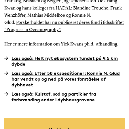
Frankrig, Brasilien og Belgien, og i spidsen stod Yick Hang
Kwan og hans kolleger fra HADAL: Blandine Trouche, Frank
Wenzhöfer, Mathias Middelboe og Ronnie N.
Glud.
Forskerholdet har nu publiceret deres fund i tidsskriftet
”Progress in Oceanography”.
Her er mere information om Yick Kwans ph.d.-afhandling.
Læs også: Helt nyt økosystem fundet på 9,5 km
dybde
Læs også: Efter 50 ekspeditioner: Ronnie N. Glud
har vendt op og ned på vores forståelse af
dybhavet
Læs også: Kulstof, sod og partikler fra
forbrænding ender i dybhavsgravene