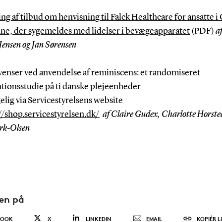
ng af tilbud om henvisning til Falck Healthcare for ansatte 
, der sygemeldes med lidelser i bevægeapparatet
(PDF)
a
ensen og Jan Sørensen
enser ved anvendelse af reminiscens: et randomiseret
ntionsstudie på ti danske plejeenheder
lig via Servicestyrelsens website
//shop.servicestyrelsen.dk/
af Claire Gudex, Charlotte Horste
rk-Olsen
den på
BOOK
X
LINKEDIN
EMAIL
KOPIÉR L