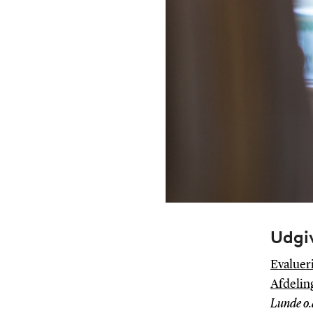
Udgi
Evaluer
Afdeling
Lunde o.