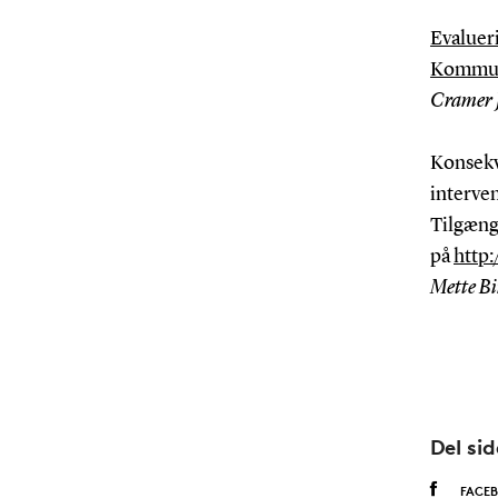
Evalueri
Kommune
Cramer J
Konsekv
interve
Tilgænge
på
http:
Mette Bi
Del si
FACE