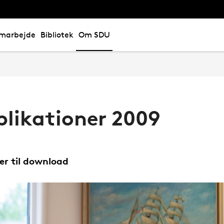
marbejde
Bibliotek
Om SDU
blikationer 2009
ler til download