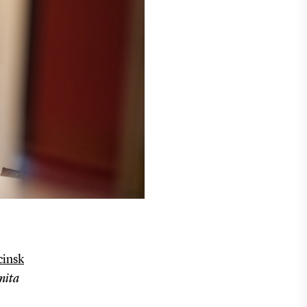
cinsk
nita