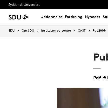
Syddansk Universitet
Uddannelse
Forskning
Nyheder
Sa
SDU
Om SDU
Institutter og centre
CAST
Pub2009
Pu
Pdf-fi