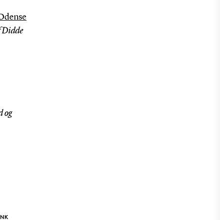
i Odense
f Didde
d og
INK