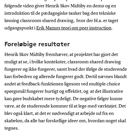
følgende video giver Henrik Skov Midtiby en demo og en
introduktion til de pædagogiske tanker bag den tekniske
løsning classroom shared drawing, hvor der bl.a. er taget
udgangspunkt i
Erik Mazurs teori om peer instruction
.
Foreløbige resultater
Henrik Skov Midtiby fremhæver, at projektet har gjort det
muligt at se, i hvilke kontekster, classroom shared drawing
fungerer og ikke fungerer, samt hvad der ifølge de studerende
kan forbedres og allerede fungerer godt. Dertil nævnes blandt
andet at feedback-funktionen ligesom ved multiple choice
spørgsmål fungerer hurtigt og effektivt, og at det illustrative
kan gøre budskabet mere tydeligt. De negative følger kunne
være, at de studerende kommer til at lege med værktøjet. Det
blev også klart, at det er nødvendigt at arbejde ud fra en
skabelon, da alle har forskellige ideer om, hvordan noget skal
tegnes.