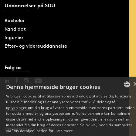
Uddannelser på SDU
Bachelor
Kandidat
Ingeniør
Efter- og videreuddannelse
Følg os
Denne hjemmeside bruger cookies
Vi bruger cookies til at tilpasse vores indhold og til at vise dig funktioner
Tilgængelighedserklæring
til sociale medier og til at analysere vores trafik. Vi deler også
DANISH
oplysninger om din brug af vores hjemmeside med vores partnere inden
Databeskyttelse på SDU
for sociale medier og analysepartnere. Vores partnere kan kombinere
ENGLISH
Cookie-indstillinger
disse data med andre oplysninger, du har givet dem, eller som de har
indsamlet fra din brug af deres tjenester. Se hvilke, inden du samtykker
Whistleblowerordning på SDU
DANISH
via "Vis detaljer" neden for.
Læs mere