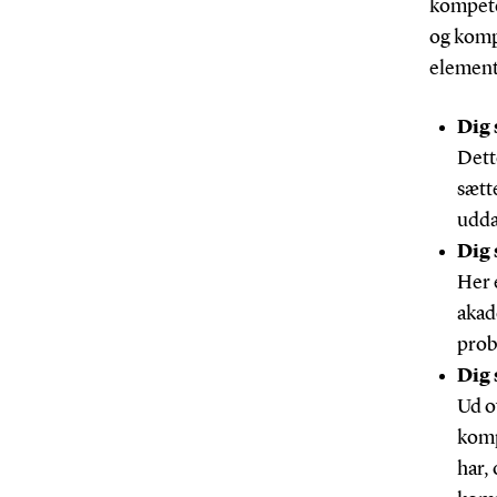
kompete
og komp
element
Dig 
Dett
sætt
udda
Dig
Her 
akad
prob
Dig
Ud o
komp
har,