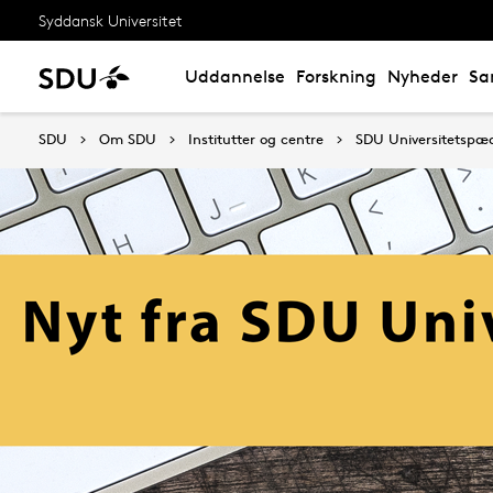
Syddansk Universitet
Uddannelse
Forskning
Nyheder
Sa
SDU
Om SDU
Institutter og centre
SDU Universitetspæ