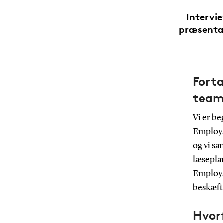
Intervi
præsentat
Fort
tea
Vi er be
Employa
og vi sa
læsepla
Employa
beskæft
Hvor