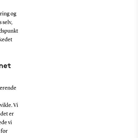
ering og
 selv,
idspunkt
rkedet
gnet
derende
ikle. Vi
det er
de vi
 for