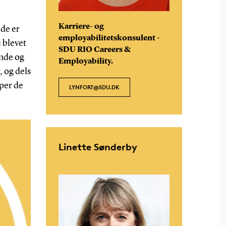
Karriere- og
de er
employabilitetskonsulent -
 blevet
SDU RIO Careers &
nde og
Employability.
 og dels
lper de
LYNFORT@SDU.DK
Linette Sønderby