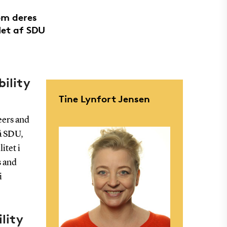
om deres
let af SDU
ility
Tine Lynfort Jensen
eers and
å SDU,
itet i
s and
i
lity