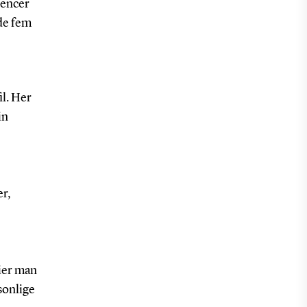
tencer
de fem
il. Her
in
er,
ier man
sonlige