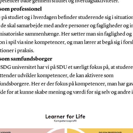
etencer både gennem studiet og hverdagsaktiviteter.
som professionel
 på studiet og i hverdagen befinder studerende sig i situatio
 de skal samarbejde med andre personer og fagligheder og i
nisatoriske sammenhænge. Her sætter man sin faglighed og 
n i spil via sine kompetencer, og man lærer at begå sig i fors
tioner i praksis.
 som samfundsborger
SDG universitet har vi på SDU et særligt fokus på, at studer
ttender udvikler kompetencer, de kan aktivere som
undsborgere. Her er der fokus på kompetencer, man har gavn
kle for at kunne skabe mening og værdi for sig selv og andre 