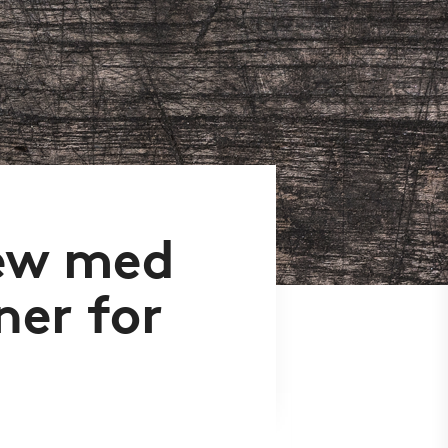
iew med
ner for