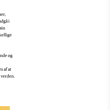
ner,
ndgå i
sin
kellige
ende og
 af at
i verden.