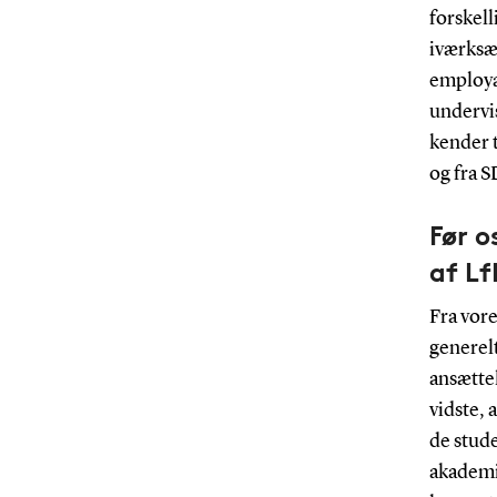
forskel
iværksæt
employa
undervi
kender 
og fra S
Før o
af L
Fra vor
generelt
ansættel
vidste, 
de stud
akademi