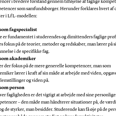
ncer i bredere forstand gennem tilføjelse af faglige kompe
etencer som samfundsborger. Herunder forklares hvert af 
er i LfL-modellen:
som fagspecialist
e er fundamentet i studerendes og dimittenders faglige prof
es fokus på de teorier, metoder og redskaber, man lærer på s
nnelse i de specifikke fag.
 som akademiker
er der fokus på de mere generelle kompetencer, man som
emiker lærer i kraft af sin måde at arbejde med viden, opgav
lemstillinger og viden på.
 som person
ver fagligheden er det vigtigt at arbejde med sine personlige
etencer – den måde man håndterer situationer på, de værd
 og de styrker, man besidder. Studerende kan få øje på de per