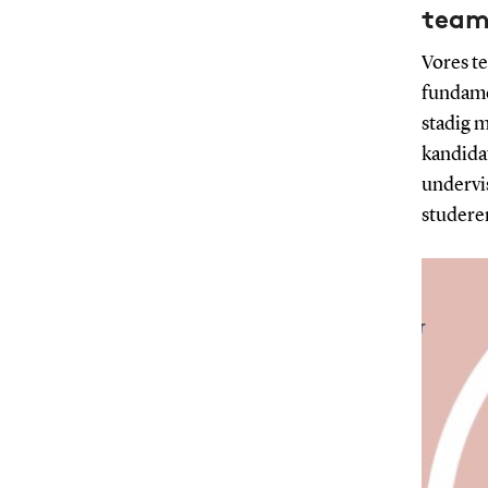
team
Vores t
fundame
stadig 
kandida
undervis
studere