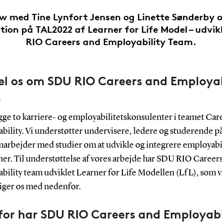
ew med Tine Lynfort Jensen og Linette Sønderby 
ion på TAL2022 af Learner for Life Model – udvik
RIO Careers and Employability Team.
æl os om SDU RIO Careers and Employab
m
gge to karriere- og employabilitetskonsulenter i teamet Car
bility. Vi understøtter undervisere, ledere og studerende p
marbejder med studier om at udvikle og integrere employabil
ner. Til understøttelse af vores arbejde har SDU RIO Career
bility team udviklet Learner for Life Modellen (LfL), som v
iger os med nedenfor.
for har SDU RIO Careers and Employabi