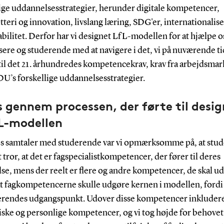
lige uddannelsesstrategier, herunder digitale kompetencer,
teri og innovation, livslang læring, SDG'er, internationalis
bilitet.
Derfor har vi designet LfL-modellen for at hjælpe os
sere og studerende med at navigere i det, vi på nuværende t
til det 21. århundredes kompetencekrav, krav fra arbejdsma
DU’s forskellige uddannelsesstrategier.
s gennem processen, der førte til desi
fL-modellen
es samtaler med studerende var vi opmærksomme på, at stu
 tror, at det er fagspecialistkompetencer, der fører til deres
se, mens der reelt er flere og andre kompetencer, de skal udv
at fagkompetencerne skulle udgøre kernen i modellen, fordi 
erendes udgangspunkt. Udover disse kompetencer inkludere
ske og personlige kompetencer, og vi tog højde for behovet