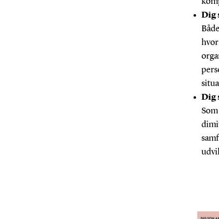
komp
Dig 
Både
hvor
orga
perso
situa
Dig
Som 
dimi
samf
udvi