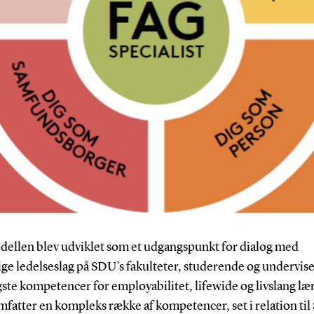
ellen blev udviklet som et udgangspunkt for dialog med
ige ledelseslag på SDU’s fakulteter, studerende og undervis
gste ko
mpetencer for employabilitet, lifewide og livslang læ
fatter en kompleks række af kompetencer, set i relation til