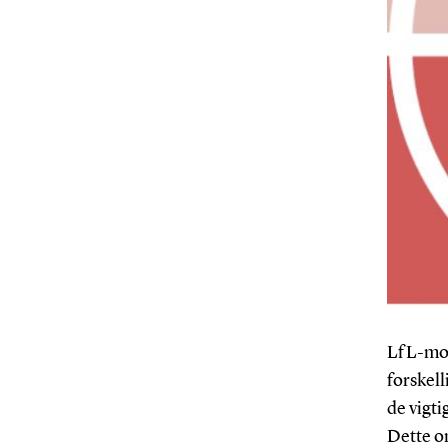
LfL-mod
forskell
de vigti
Dette om