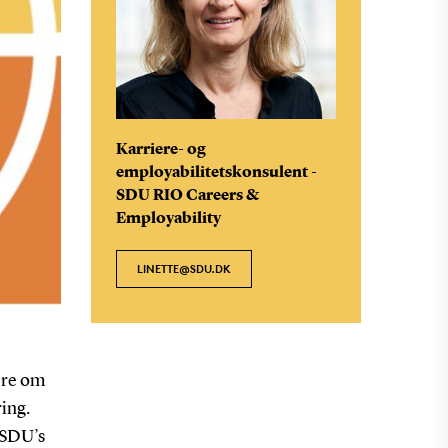
Karriere- og
employabilitetskonsulent -
SDU RIO Careers &
Employability
LINETTE@SDU.DK
ere om
ring.
 SDU’s