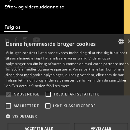
Efter- og videreuddannelse
Følg os
Denne hjemmeside bruger cookies
Vi bruger cookies til at tilpasse vores indhold og til at vise dig funktioner
til sociale medier og til at analysere vores trafik. Vi deler også
DANISH
Tilgængelighedserklæring
oplysninger om din brug af vores hjemmeside med vores partnere inden
Databeskyttelse på SDU
for sociale medier og analysepartnere. Vores partnere kan kombinere
ENGLISH
disse data med andre oplysninger, du har givet dem, eller som de har
Cookie-indstillinger
indsamlet fra din brug af deres tjenester. Se hvilke, inden du samtykker
DANISH
Whistleblowerordning på SDU
via "Vis detaljer" neden for.
Læs mere
NØDVENDIGE
TREDJEPARTSSTATISTIK
MÅLRETTEDE
IKKE-KLASSIFICEREDE
VIS DETALJER
AFVIS ALLE
ACCEPTER ALLE