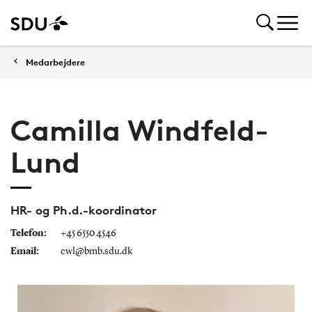
Medarbejdere
Camilla Windfeld-
Lund
HR- og Ph.d.-koordinator
Telefon:
+45 6550 4546
Email:
cwl@bmb.sdu.dk