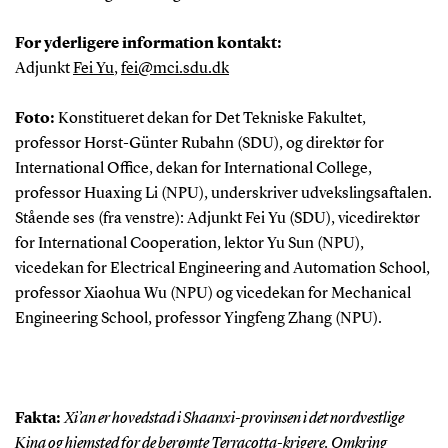
For yderligere information kontakt:
Adjunkt
Fei Yu
,
fei@mci.sdu.dk
Foto:
Konstitueret dekan for Det Tekniske Fakultet,
professor Horst-Günter Rubahn (SDU), og direktør for
International Office, dekan for International College,
professor Huaxing Li (NPU), underskriver udvekslingsaftalen.
Stående ses (fra venstre): Adjunkt Fei Yu (SDU), vicedirektør
for International Cooperation, lektor Yu Sun (NPU),
vicedekan for Electrical Engineering and Automation School,
professor Xiaohua Wu (NPU) og vicedekan for Mechanical
Engineering School, professor Yingfeng Zhang (NPU).
Fakta:
Xi’an er hovedstad i Shaanxi-provinsen i det nordvestlige
Kina og hjemsted for de berømte Terracotta-krigere. Omkring