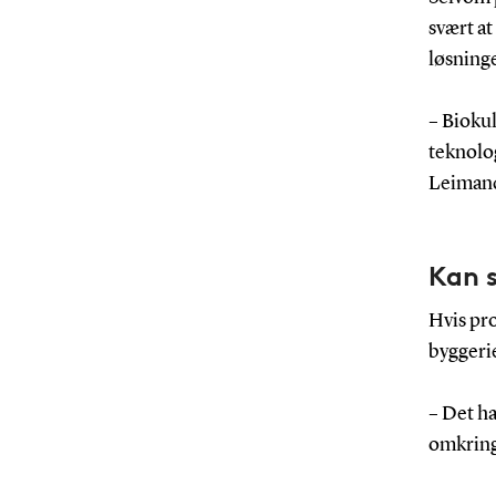
svært at
løsninge
– Biokul
teknolog
Leiman
Kan s
Hvis pro
byggeri
– Det h
omkring 