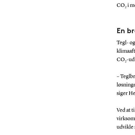
CO₂ i me
En br
Tegl- og
klimaaf
CO₂-udl
– Teglbr
løsninge
siger He
Ved at t
virksom
udvikle