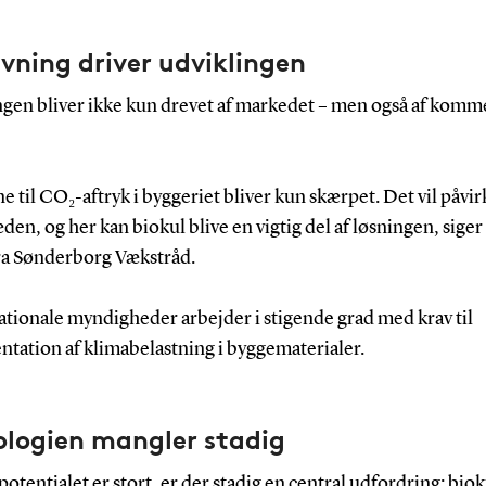
vning driver udviklingen
ngen bliver ikke kun drevet af markedet – men også af kom
e til CO₂-aftryk i byggeriet bliver kun skærpet. Det vil påvir
en, og her kan biokul blive en vigtig del af løsningen, sige
ra Sønderborg Vækstråd.
ationale myndigheder arbejder i stigende grad med krav til
tation af klimabelastning i byggematerialer.
ologien mangler stadig
otentialet er stort, er der stadig en central udfordring: biok