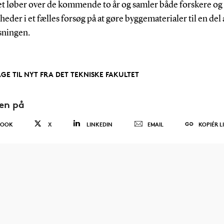
et løber over de kommende to år og samler både forskere og
eder i et fælles forsøg på at gøre byggematerialer til en del 
sningen.
AGE TIL NYT FRA DET TEKNISKE FAKULTET
den på
BOOK
X
LINKEDIN
EMAIL
KOPIÉR L