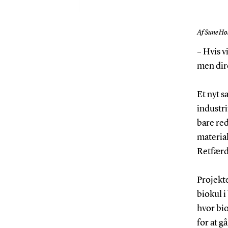
Af Sune Hol
– Hvis v
men dire
Et nyt 
industr
bare red
material
Retfærd
Projekt
biokul i
hvor bio
for at g