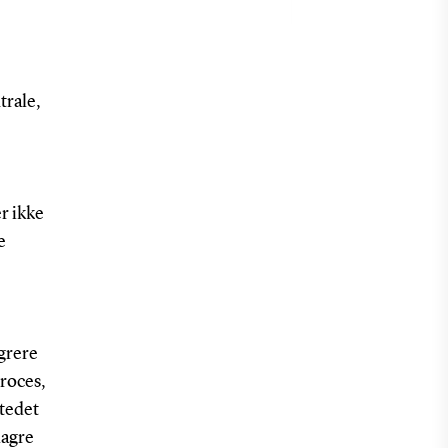
trale,
r ikke
e
grere
proces,
stedet
lagre