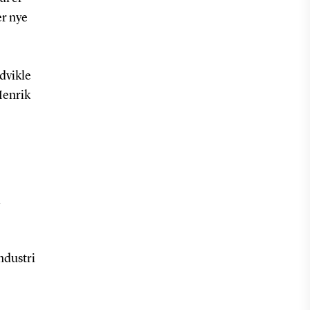
er nye
udvikle
 Henrik
i
ndustri