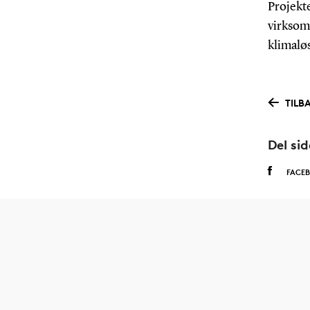
Projekt
virksomh
klimalø
TILB
Del si
FACE