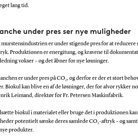
get lang tid.
anche under pres ser nye muligheder
 murstensindustrien er under stigende pres for at reducere s
tryk. Produktionen er energitung, og kravene til dokumentat
edning vokser – og det åbner for nye løsninger.
anchen er under pres på CO₂, og derfor er der et stort behov
r. Biokul kan blive en af de løsninger, der for alvor rykker n
nrik Leimand, direktør for Fr. Petersen Maskinfabrik.
ilsætte biokul i materialet eller bruge det i produktionen kan
heder potentielt sænke deres samlede CO₂-aftryk – og samt
 nye produkter.