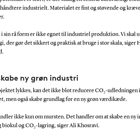
 håndtere industrielt. Materialet er fint og støvende og kræv
r.
 i sin rå form er ikke egnet til industriel produktion. Vi skal 
i, der gør det sikkert og praktisk at bruge i stor skala, siger
d.
kabe ny grøn industri
jektet lykkes, kan det ikke blot reducere CO₂-udledningen 
et, men også skabe grundlag for en ny grøn værdikæde.
andler ikke kun om mursten. Det handler om at skabe en ny i
biokul og CO₂-lagring, siger Ali Khosravi.