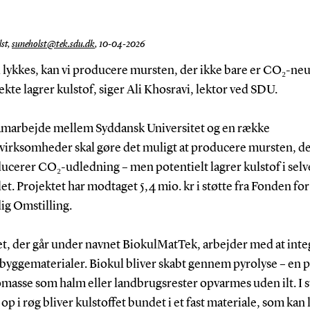
st,
suneholst@tek.sdu.dk
,
10-04-2026
i lykkes, kan vi producere mursten, der ikke bare er CO₂-neu
kte lagrer kulstof, siger Ali Khosravi, lektor ved SDU.
samarbejde mellem Syddansk Universitet og en række
ivirksomheder skal gøre det muligt at producere mursten, de
ucerer CO₂-udledning – men potentielt lagrer kulstof i selv
et. Projektet har modtaget 5,4 mio. kr i støtte fra Fonden for
ig Omstilling.
et, der går under navnet BiokulMatTek, arbejder med at inte
 byggematerialer. Biokul bliver skabt gennem pyrolyse – en 
masse som halm eller landbrugsrester opvarmes uden ilt. I 
å op i røg bliver kulstoffet bundet i et fast materiale, som kan 