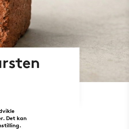
ursten
dvikle
er. Det kan
stilling.