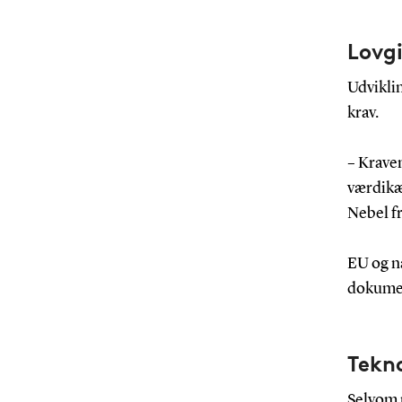
Lovgi
Udvikli
krav.
– Kraven
værdikæd
Nebel f
EU og n
dokumen
Tekn
Selvom p