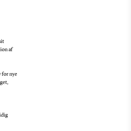
it
ion af
 for nye
oget,
idig