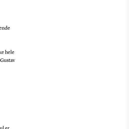
mende
ke hele
r Gustav
ul er