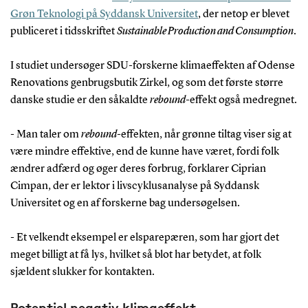
Grøn Teknologi på Syddansk Universitet
, der netop er blevet
publiceret i tidsskriftet
Sustainable Production and Consumption
.
I studiet undersøger SDU-forskerne klimaeffekten af Odense
Renovations genbrugsbutik Zirkel, og som det første større
danske studie er den såkaldte
rebound
-effekt også medregnet.
- Man taler om
rebound
-effekten, når grønne tiltag viser sig at
være mindre effektive, end de kunne have været, fordi folk
ændrer adfærd og øger deres forbrug, forklarer Ciprian
Cimpan, der er lektor i livscyklusanalyse på Syddansk
Universitet og en af forskerne bag undersøgelsen.
- Et velkendt eksempel er elsparepæren, som har gjort det
meget billigt at få lys, hvilket så blot har betydet, at folk
sjældent slukker for kontakten.
Potentiel negativ klimaeffekt