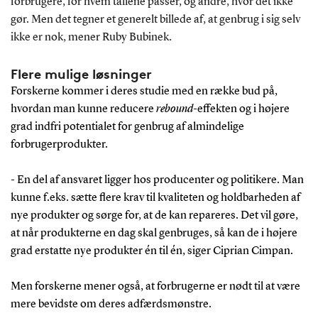
forbrugere, for hvem tallene passer, og andre, hvor det ikke
gør. Men det tegner et generelt billede af, at genbrug i sig selv
ikke er nok, mener Ruby Bubinek.
Flere mulige løsninger
Forskerne kommer i deres studie med en række bud på,
hvordan man kunne reducere
rebound
-effekten og i højere
grad indfri potentialet for genbrug af almindelige
forbrugerprodukter.
- En del af ansvaret ligger hos producenter og politikere. Man
kunne f.eks. sætte flere krav til kvaliteten og holdbarheden af
nye produkter og sørge for, at de kan repareres. Det vil gøre,
at når produkterne en dag skal genbruges, så kan de i højere
grad erstatte nye produkter én til én, siger Ciprian Cimpan.
Men forskerne mener også, at forbrugerne er nødt til at være
mere bevidste om deres adfærdsmønstre.