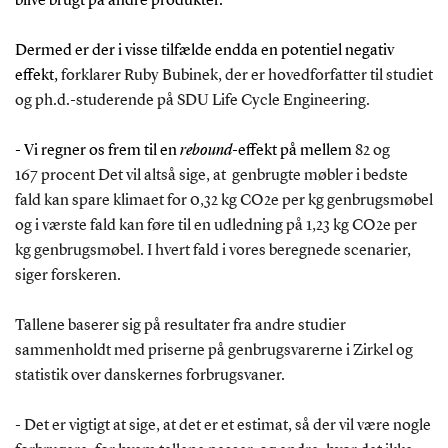
blive brugt på andre produkter.
Dermed er der i visse tilfælde endda en potentiel negativ
effekt,
forklarer Ruby Bubinek, der er hovedforfatter til studiet
og ph.d.-studerende på SDU Life Cycle Engineering.
- Vi regner os frem til en
rebound
-effekt på mellem
82 og
167 procent Det vil altså sige, at genbrugte møbler i bedste
fald kan spare klimaet for 0,32 kg CO2e per kg genbrugsmøbel
og i værste fald kan føre til en udledning på 1,23 kg CO2e per
kg genbrugsmøbel. I hvert fald i vores beregnede scenarier,
siger forskeren.
Tallene baserer sig på resultater fra andre studier
sammenholdt med priserne på genbrugsvarerne i Zirkel og
statistik over danskernes forbrugsvaner.
- Det er vigtigt at sige, at det er et estimat, så der vil være nogle