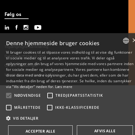
Følg os
Denne hjemmeside bruger cookies
Tilgængelighedserklæring
Vi bruger cookies til at tilpasse vores indhold og til at vise dig funktioner
Databeskyttelse på SDU
til sociale medier og til at analysere vores trafik. Vi deler også
DANISH
oplysninger om din brug af vores hjemmeside med vores partnere inden
Cookie-indstillinger
for sociale medier og analysepartnere. Vores partnere kan kombinere
ENGLISH
Whistleblowerordning på SDU
disse data med andre oplysninger, du har givet dem, eller som de har
indsamlet fra din brug af deres tjenester. Se hvilke, inden du samtykker
DANISH
via "Vis detaljer" neden for.
Læs mere
NØDVENDIGE
TREDJEPARTSSTATISTIK
MÅLRETTEDE
IKKE-KLASSIFICEREDE
VIS DETALJER
AFVIS ALLE
ACCEPTER ALLE