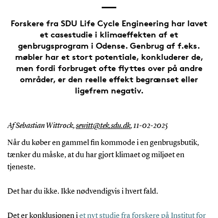
Forskere fra SDU Life Cycle Engineering har lavet
et casestudie i klimaeffekten af et
genbrugsprogram i Odense. Genbrug af f.eks.
møbler har et stort potentiale, konkluderer de,
men fordi forbruget ofte flyttes over på andre
områder, er den reelle effekt begrænset eller
ligefrem negativ.
Af Sebastian Wittrock,
sewitt@tek.sdu.dk
,
11-02-2025
Når du køber en gammel fin kommode i en genbrugsbutik,
tænker du måske, at du har gjort klimaet og miljøet en
tjeneste.
Det har du ikke. Ikke nødvendigvis i hvert fald.
Det er konklusionen i
et nyt studie fra forskere på Institut for