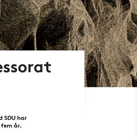
essorat
d SDU har
 fem år.