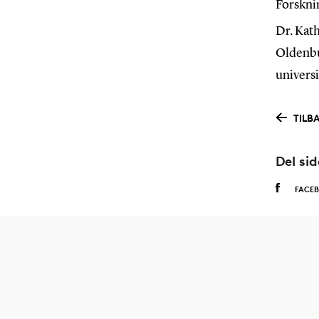
Forskni
Dr. Kat
Oldenbu
universi
TILB
Del si
FACE