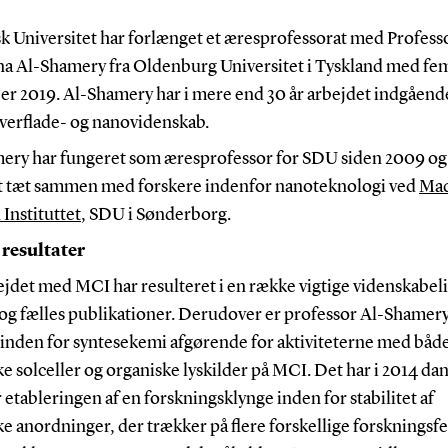
k Universitet har forlænget et æresprofessorat med Profess
na Al-Shamery fra Oldenburg Universitet i Tyskland med fem 
r 2019. Al-Shamery har i mere end 30 år arbejdet indgåen
overflade- og nanovidenskab.
ery har fungeret som æresprofessor for SDU siden 2009 og
t tæt sammen med forskere indenfor nanoteknologi ved
Ma
Instituttet
, SDU i Sønderborg.
 resultater
jdet med MCI har resulteret i en række vigtige videnskabel
 og fælles publikationer. Derudover er professor Al-Shamer
 inden for syntesekemi afgørende for aktiviteterne med båd
e solceller og organiske lyskilder på MCI. Det har i 2014 da
r etableringen af en forskningsklynge inden for stabilitet af
e anordninger, der trækker på flere forskellige forskningsfe