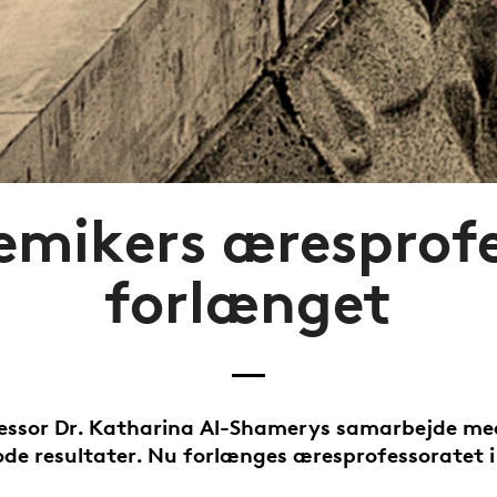
emikers æresprof
forlænget
essor Dr. Katharina Al-Shamerys samarbejde me
ode resultater. Nu forlænges æresprofessoratet i