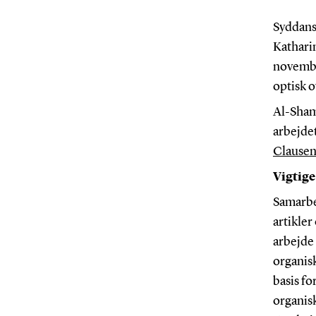
Syddans
Kathari
novembe
optisk 
Al-Sham
arbejde
Clausen 
Vigtige
Samarbe
artikler
arbejde
organisk
basis fo
organisk