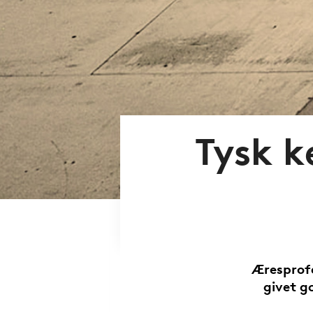
Tysk k
Æresprof
givet g