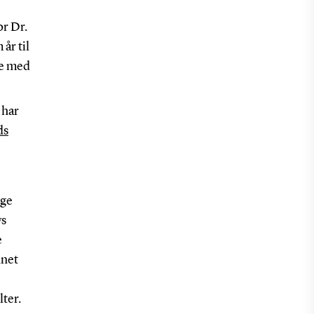
or Dr.
år til
de med
 har
ds
ige
ys
e
nnet
lter.