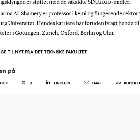
ngsklyngen er støttet med de såkaldte SDU2020-midler.
harina Al-Shamery er professor i kemi og fungerende rektor
rg Universitet. Hendes karriere har foruden bragt hende til
teter i Göttingen, Zürich, Oxford, Berlin og Ulm.
AGE TIL NYT FRA DET TEKNISKE FAKULTET
den på
BOOK
X
LINKEDIN
EMAIL
KOPIÉR L