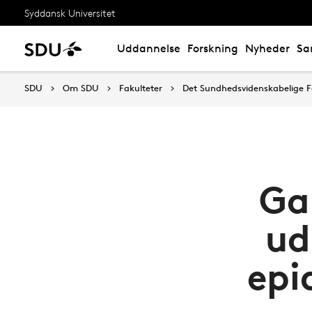
Syddansk Universitet
Uddannelse
Forskning
Nyheder
Sa
SDU
Om SDU
Fakulteter
Det Sundhedsvidenskabelige F
Ga
ud
epi