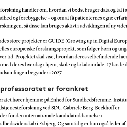
orskning handler om, hvordan vi bedst bruger data og tal i 
dhed og forebyggelse – og om at få patienternes egne erfar
rskningen, så disse kan bruges aktivt i udviklingen af ny vide
endes store projekter er GUIDE (Growing up in Digital Europ
fælles europæiske forskningsprojekt, som følger børn og ung
over tid. Projektet skal vise, hvordan deres velbefindende h
med deres hverdag i hjem, skole og lokalområde. 27 lande d
indsamlingen begynder i 2027.
professoratet er forankret
oratet hører hjemme på Enhed for Sundhedsfremme, Institu
stjenesteforskning ved SDU. Gabriele Berg-Beckhoff er
eder for den internationale kandidatuddannelse i
ndhedsvidenskab i Esbjerg. Og samtidig er hun også leder af