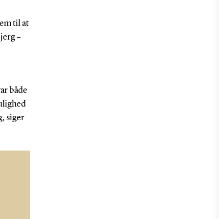
m til at
jerg –
var både
ulighed
, siger