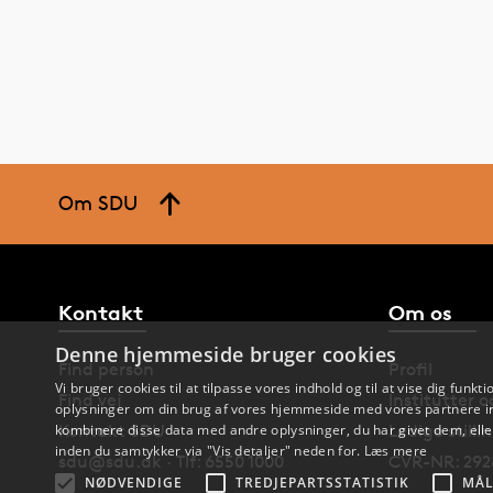
Om SDU
Kontakt
Om os
Denne hjemmeside bruger cookies
Find person
Profil
Vi bruger cookies til at tilpasse vores indhold og til at vise dig funkti
Find vej
Institutter 
oplysninger om din brug af vores hjemmeside med vores partnere in
Kontakt SDU
Ledige stilli
kombinere disse data med andre oplysninger, du har givet dem, eller
inden du samtykker via "Vis detaljer" neden for.
Læs mere
sdu@sdu.dk · Tlf: 6550 1000
CVR-NR: 292
NØDVENDIGE
TREDJEPARTSSTATISTIK
MÅL