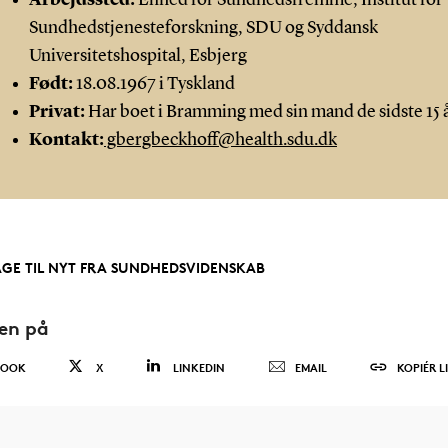
Sundhedstjenesteforskning, SDU og Syddansk
Universitetshospital, Esbjerg
Født:
18.08.1967 i Tyskland
Privat:
Har boet i Bramming med sin mand de sidste 15 
Kontakt:
gbergbeckhoff@health.sdu.dk
AGE TIL NYT FRA SUNDHEDSVIDENSKAB
den på
BOOK
X
LINKEDIN
EMAIL
KOPIÉR L