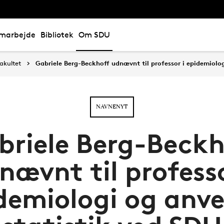
marbejde
Bibliotek
Om SDU
akultet
Gabriele Berg-Beckhoff udnævnt til professor i epidemiolo
NAVNENYT
briele Berg-Beckh
nævnt til professo
demiologi og anv