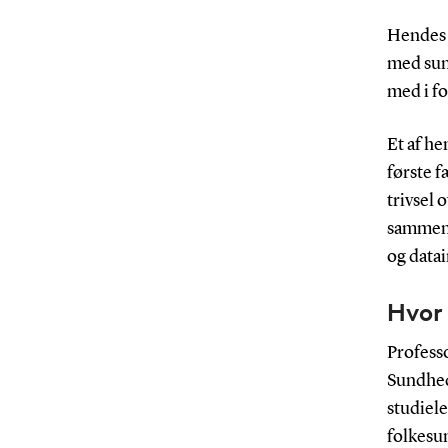
Hendes f
med sun
med i fo
Et af h
første 
trivsel 
sammen 
og data
Hvor 
Profess
Sundhed
studiel
folkesu