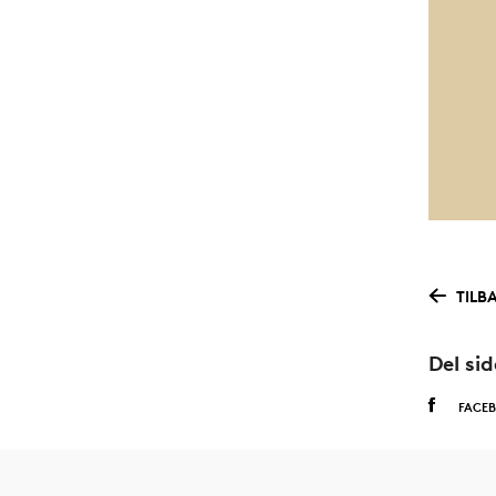
TILB
Del si
FACE