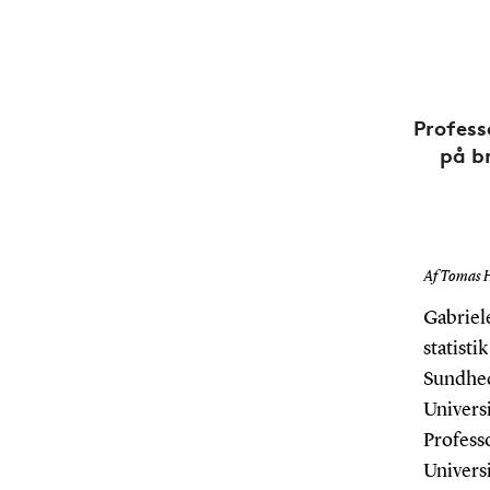
Profess
på b
Af Tomas 
Gabriel
statisti
Sundhed
Universi
Professo
Universi