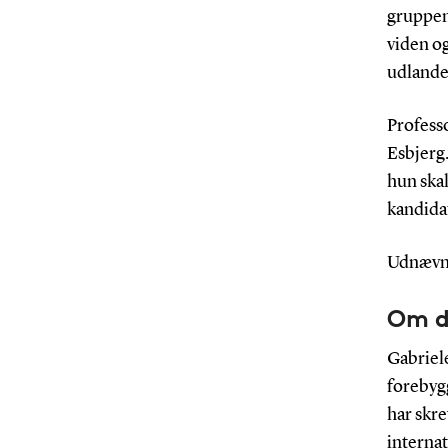
gruppen
viden o
udlande
Professo
Esbjerg.
hun skal
kandida
Udnævnel
Om de
Gabriel
forebyg
har skre
interna