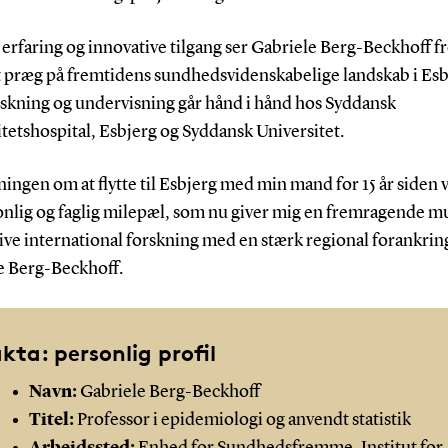
erfaring og innovative tilgang ser Gabriele Berg-Beckhoff fre
it præg på fremtidens sundhedsvidenskabelige landskab i Esb
rskning og undervisning går hånd i hånd hos Syddansk
tetshospital, Esbjerg og Syddansk Universitet.
ningen om at flytte til Esbjerg med min mand for 15 år siden 
onlig og faglig milepæl, som nu giver mig en fremragende m
rive international forskning med en stærk regional forankring
e Berg-Beckhoff.
kta: personlig profil
Navn:
Gabriele Berg-Beckhoff
Titel:
Professor i epidemiologi og anvendt statistik
Arbejdssted:
Enhed for Sundhedsfremme, Institut for