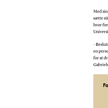
Med sin 
sætte s
hvor fo
Universi
- Beslut
en pers
for at d
Gabriel
Fa