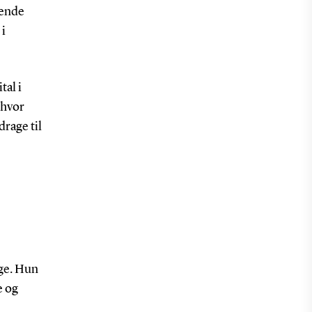
rende
 i
tal i
 hvor
drage til
nge. Hun
e og