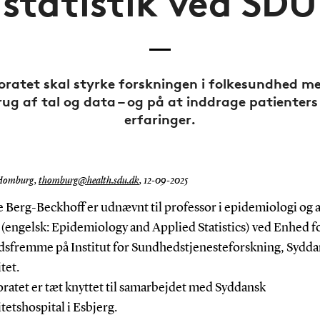
statistik ved SDU
oratet skal styrke forskningen i folkesundhed m
rug af tal og data – og på at inddrage patienters
erfaringer.
Homburg,
thomburg@health.sdu.dk
,
12-09-2025
e Berg-Beckhoff er udnævnt til professor i epidemiologi og 
k (engelsk: Epidemiology and Applied Statistics) ved Enhed f
sfremme på Institut for Sundhedstjenesteforskning, Sydda
tet.
ratet er tæt knyttet til samarbejdet med Syddansk
tetshospital i Esbjerg.