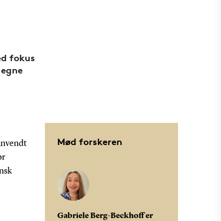
ed fokus
 egne
Mød forskeren
anvendt
or
nsk
Gabriele Berg-Beckhoff er