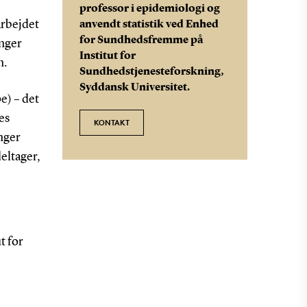
professor i epidemiologi og
arbejdet
anvendt statistik ved Enhed
for Sundhedsfremme på
inger
Institut for
n.
Sundhedstjenesteforskning,
Syddansk Universitet.
e) – det
es
KONTAKT
ænger
eltager,
t for