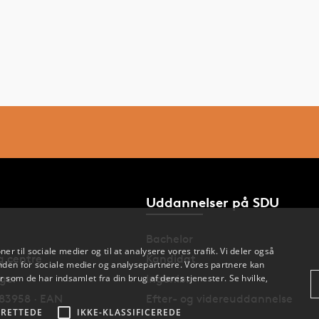
Uddannelser på SDU
Bachelor
oner til sociale medier og til at analysere vores trafik. Vi deler også
og centre
Kandidat
den for sociale medier og analysepartnere. Vores partnere kan
nger
Ingeniør
 som de har indsamlet fra din brug af deres tjenester. Se hvilke,
83958 · EAN
Efter- og videreuddannelse
RETTEDE
IKKE-KLASSIFICEREDE