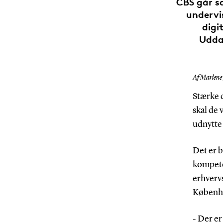
CBS går s
undervi
digi
Uddan
Af Marlene
Stærke 
skal de 
udnytte
Det er b
kompete
erhverv
Københa
- Der er