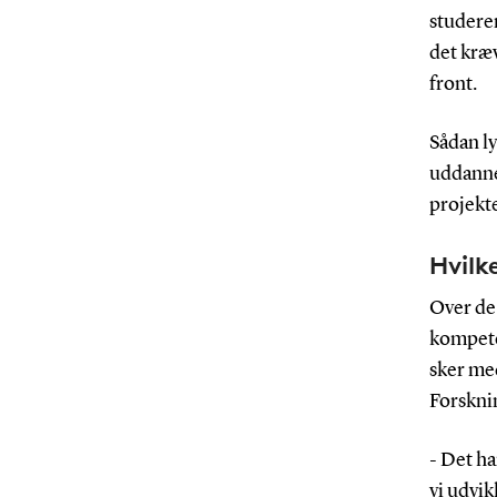
studeren
det kræv
front.
Sådan ly
uddannel
projekte
Hvilk
Over de 
kompeten
sker med
Forsknin
- Det ha
vi udvik