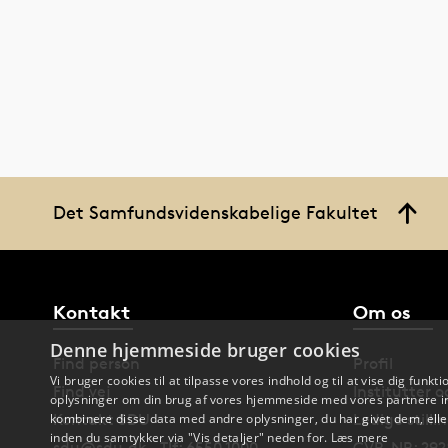
Det Samfundsvidenskabelige Fakultet
Kontakt
Om os
Denne hjemmeside bruger cookies
Find person
Profil
Vi bruger cookies til at tilpasse vores indhold og til at vise dig funkti
Find vej
Institutter 
oplysninger om din brug af vores hjemmeside med vores partnere in
Kontakt SDU
Ledige stilli
kombinere disse data med andre oplysninger, du har givet dem, eller
inden du samtykker via "Vis detaljer" neden for.
Læs mere
sdu@sdu.dk · Tlf: 6550 1000
CVR-NR: 292