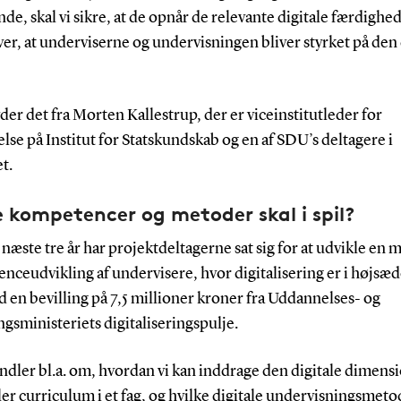
de, skal vi sikre, at de opnår de relevante digitale færdighed
er, at underviserne og undervisningen bliver styrket på den 
der det fra Morten Kallestrup, der er viceinstitutleder for
se på Institut for Statskundskab og en af SDU’s deltagere i
t.
e kompetencer og metoder skal i spil?
næste tre år har projektdeltagerne sat sig for at udvikle en 
ceudvikling af undervisere, hvor digitalisering er i højsæd
 en bevilling på 7,5 millioner kroner fra Uddannelses- og
gsministeriets digitaliseringspulje.
ndler bl.a. om, hvordan vi kan inddrage den digitale dimensi
ler curriculum i et fag, og hvilke digitale undervisningsmeto