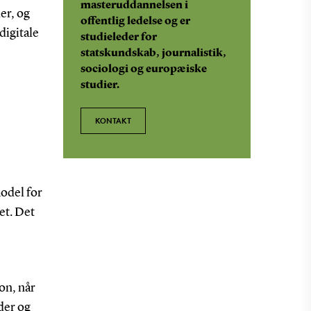
masteruddannelsen i
er, og
offentlig ledelse og er
digitale
studieleder for
statskundskab, journalistik,
sociologi og europæiske
studier.
KONTAKT
model for
et. Det
on, når
der og