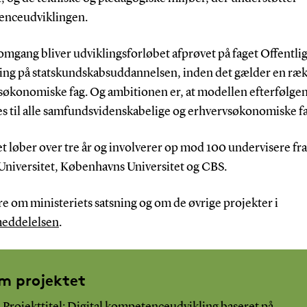
nceudviklingen.
 omgang bliver udviklingsforløbet afprøvet på faget Offentli
ning på statskundskabsuddannelsen, inden det gælder en ræ
søkonomiske fag. Og ambitionen er, at modellen efterfølgen
s til alle samfundsvidenskabelige og erhvervsøkonomiske fa
t løber over tre år og involverer op mod 100 undervisere fr
Universitet, Københavns Universitet og CBS.
e om ministeriets satsning og om de øvrige projekter i
eddelelsen
.
m projektet
Projekttitel: Digital kompetenceudvikling baseret på