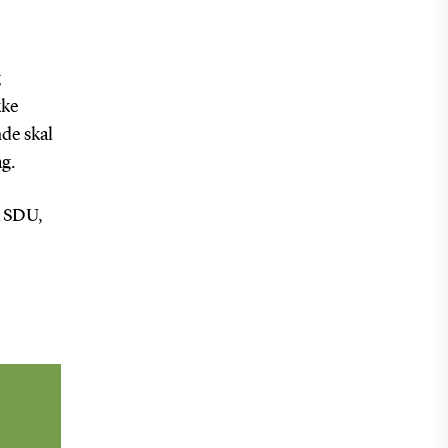
g
kke
de skal
g.
a SDU,