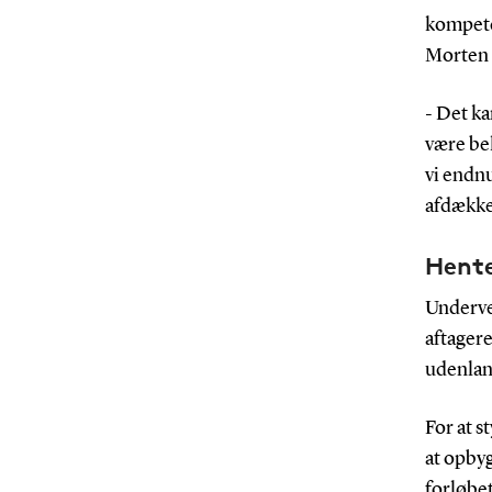
kompete
Morten K
- Det ka
være beh
vi endnu
afdække
Hente
Undervej
aftagere
udenland
For at s
at opbyg
forløbet