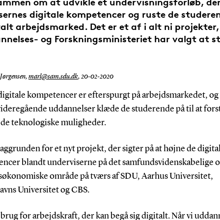
ammen om at udvikle et undervisningsforløb, der 
sernes digitale kompetencer og ruste de studerend
talt arbejdsmarked. Det er et af i alt ni projekter
nelses- og Forskningsministeriet har valgt at s
 Jørgensen,
marl@sam.sdu.dk
,
20-02-2020
digitale kompetencer er efterspurgt på arbejdsmarkedet, og
videregående uddannelser klæde de studerende på til at fors
 de teknologiske muligheder.
aggrunden for et nyt projekt, der sigter på at højne de digita
ncer blandt underviserne på det samfundsvidenskabelige 
søkonomiske område på tværs af SDU, Aarhus Universitet,
vns Universitet og CBS.
 brug for arbejdskraft, der kan begå sig digitalt. Når vi udda