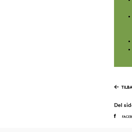
TILB
Del si
FACE