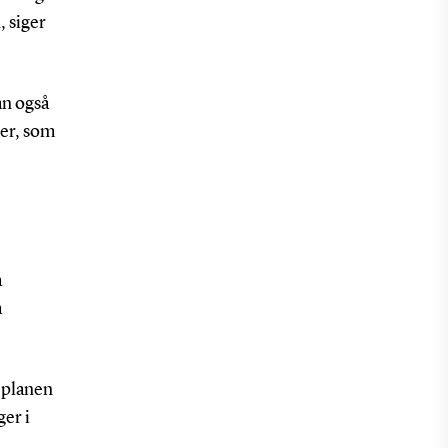
 siger
an også
cer, som
a
a
å planen
ger i