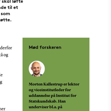
skal løfte
e til et
, som
tøtte.
Mød forskeren
 derfor
tå og
le
og
Morten Kallestrup er lektor
og viceinstitutleder for
uddannelse på Institut for
Statskundskab. Han
underviser bl.a. på
nner