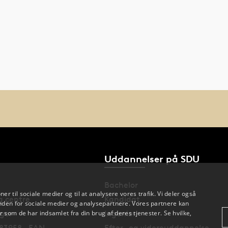
Uddannelser på SDU
Bachelor
oner til sociale medier og til at analysere vores trafik. Vi deler også
og centre
Kandidat
den for sociale medier og analysepartnere. Vores partnere kan
nger
Ingeniør
 som de har indsamlet fra din brug af deres tjenester. Se hvilke,
83958 · EAN
Efter- og videreuddannelse