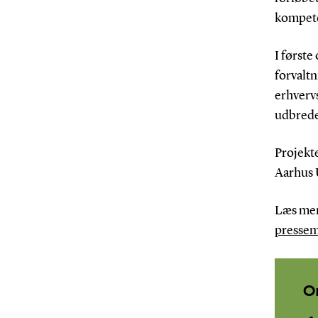
kompete
I første
forvalt
erhverv
udbrede
Projekte
Aarhus 
Læs mer
pressem
O