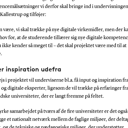
ncemålsætninger vi derfor skal bringe ind i undervisningen,
allestrup og tilføjer:
n være, vi skal trække på nye digitale virkemidler, men der k
ov for, at de studerende tillærer sig nye digitale kompeten
 ikke kender så meget til – det skal projektet være med til at
.
r inspiration udefra
s i projektet vil underviserne bl.a. få input og inspiration fr
 og digitale eksperter, ligesom de vil trække på erfaringer fr
ske universiteter, der er langt fremme på feltet.
tyrke samarbejdet på tværs af de fire universiteter er det ogs
ge et nationalt netværk mellem de faglige miljøer, der delta
, og de tekniske og pædagogiske miljøer, der understøtter