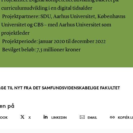
curriculumudvikling i en digital tidsalder
Projektpartnere: SDU, Aarhus Universitet, Københavns
Universitet og CBS – med Aarhus Universitet som
projektleder
Projektperiode: januar 2020 til december 2022
Bevilget beløb: 7,5 millioner kroner
AGE TIL NYT FRA DET SAMFUNDSVIDENSKABELIGE FAKULTET
den på
BOOK
X
LINKEDIN
EMAIL
KOPIÉR L