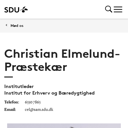
Mød os
Christian Elmelund-
Præstekær
Institutleder
Institut for Erhverv og Bæredygtighed
Telefon:
6550 7865
Email:
cel@sam.sdu.dk