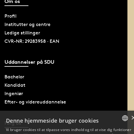
Om os
Profil
Institutter og centre
Ledige stillinger
CVR-NR: 29283958 · EAN
Uddannelser på SDU
Bachelor
Kandidat
Ingeniør
Efter- og videreuddannelse
Denne hjemmeside bruger cookies
Følg os
Vi bruger cookies til at tilpasse vores indhold og til at vise dig funktioner