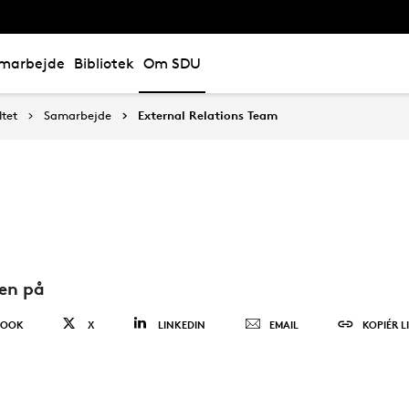
marbejde
Bibliotek
Om SDU
tet
Samarbejde
External Relations Team
den på
BOOK
X
LINKEDIN
EMAIL
KOPIÉR L