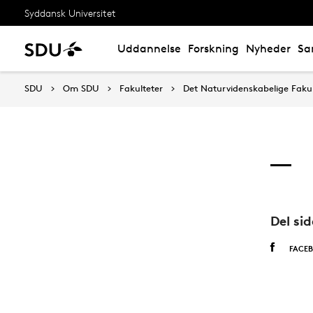
Syddansk Universitet
Uddannelse
Forskning
Nyheder
Sa
SDU
Om SDU
Fakulteter
Det Naturvidenskabelige Fakul
Del si
FACE