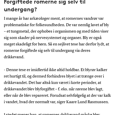
Forgiftede romerne sig selv til
undergang?
I mange år har arkæologer ment, at romernes vandrør var
problematiske for folkesundheden. De var nemlig lavet af bly
– et tungmetal, der ophobes i organismen og med tiden viser
sig som skader på nervesystemet og organer. Bly er også
meget skadeligt for børn. Så en sejlivet tese har derfor lydt, at
romerne forgiftede sig selv til undergang via deres
drikkevand.
- Denne tese er imidlertid ikke altid holdbar. Et blyrør kalker
ret hurtigt til, og dermed forhindres blyet i at trænge over i
drikkevandet. Det har altså kun været i korte perioder, at
drikkevandet blev blyforgiftet – f. eks. når rørene blev lagt,
eller når de blev repareret. Forudsat selvfølgelig at der var kalk
i vandet, hvad der normalt var, siger Kaare Lund Rasmussen.