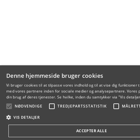
Denne hjemmeside bruger cookies
Vi bruger cookies til at tilpasse vores indhold og til at vise dig funktione
med vores partnere inden for sociale medier og analysepartnere. Vores 
din brug af deres tjenester. Se hvilke, inden du samtykker via "Vis detalje
NØDVENDIGE
TREDJEPARTSSTATISTIK
MÅLRET
VIS DETALJER
ACCEPTER ALLE