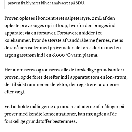
prøven fra blyrøret bliver analyseret på SDU.
Prøven opløses i koncentreret salpetersyre. 2 mL af den
opløste prøve suges op i et loop, hvorfra den bringes ind i
apparatet via en forstøver. Forstøveren sidder i et
kølekammer, hvor de største af vanddråberne fjernes, mens
de små aerosoler med prøvemateriale føres derfra med en
argon gasstrøm ind i en 6.000 °C varm plasma.
Her atomiseres og ioniseres alle de forskellige grundstoffer i
prøven, og de føres derefter ind i apparatet som en ion-strøm,
der til sidst rammer en detektor, der registrerer atomerne
efter vægt.
Ved at holde målingerne op mod resultaterne af målinger på
prøver med kendte koncentrationer, kan mængden af de
forskellige grundstoffer bestemmes.