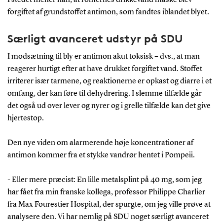
I stedet mener han, at romernes drikkevand måske blev
forgiftet af grundstoffet antimon, som fandtes iblandet blyet.
Særligt avanceret udstyr på SDU
I modsætning til bly er antimon akut toksisk – dvs., at man
reagerer hurtigt efter at have drukket forgiftet vand. Stoffet
irriterer især tarmene, og reaktionerne er opkast og diarre i et
omfang, der kan føre til dehydrering. I slemme tilfælde går
det også ud over lever og nyrer og i grelle tilfælde kan det give
hjertestop.
Den nye viden om alarmerende høje koncentrationer af
antimon kommer fra et stykke vandrør hentet i Pompeii.
- Eller mere præcist: En lille metalsplint på 40 mg, som jeg
har fået fra min franske kollega, professor Philippe Charlier
fra Max Fourestier Hospital, der spurgte, om jeg ville prøve at
analysere den. Vi har nemlig på SDU noget særligt avanceret