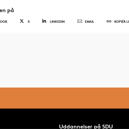
den på
BOOK
X
LINKEDIN
EMAIL
KOPIÉR L
Uddannelser på SDU