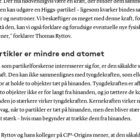
er. Der må nødvendigvis være en kraft, der binder dem samme
en kan udgøre en Higgs-partikel – ligesom kvarker bindes 
 og neutroner. Vi beskæftiger os meget med denne kraft, for
tå den, kan vi også forklare og forudsige eventuelle nye fysis
er,” forklarer Thomas Ryttov.
rtikler er mindre end atomet
 som partikelforskerne interesserer sig for, er den såkaldte 
aft. Den kan ikke sammenlignes med tyngdekraften, som ell
or at holde to objekter tæt på hinanden. Tyngdekraften er a
e to objekter ikke er for langt fra hinanden, og jo tættere de
nden jo stærkere virker tyngdekraften. Kernekraften virker 
vag, når to partikler er tæt på hinanden, men den bliver stær
t stærk – hvis man begynder at trække dem fra hinanden.
Ryttov og hans kolleger på CP³-Origins mener, at den såkal