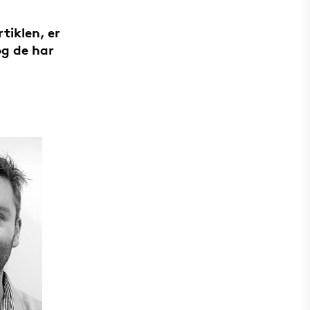
tiklen, er
og de har