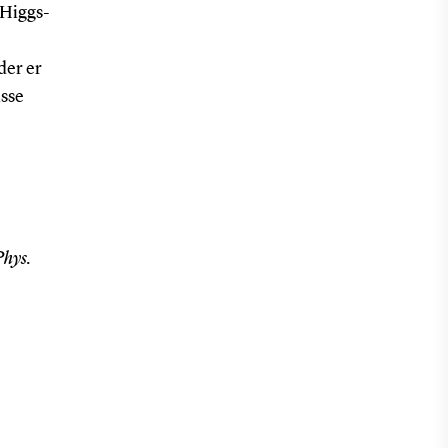
 Higgs-
der er
isse
Phys.