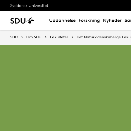
Syddansk Universitet
Uddannelse
Forskning
Nyheder
Sa
SDU
Om SDU
Fakulteter
Det Naturvidenskabelige Fakul