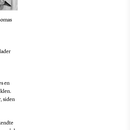
Thomas
lader
es en
iklen.
, siden
ukendte