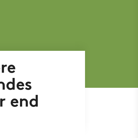
re
indes
r end