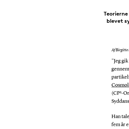
Teorierne
blevet s
Af Birgitte
”Jeg gik
gennemg
partikel
Cosmolo
(CP³-Ori
Syddans
Han tale
fem år e