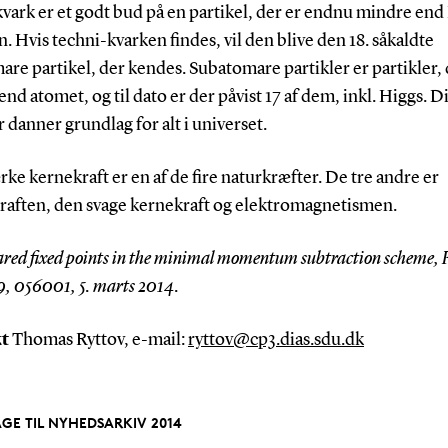
vark er et godt bud på en partikel, der er endnu mindre end
n. Hvis techni-kvarken findes, vil den blive den 18. såkaldte
re partikel, der kendes. Subatomare partikler er partikler, 
nd atomet, og til dato er der påvist 17 af dem, inkl. Higgs. D
r danner grundlag for alt i universet.
ke kernekraft er en af de fire naturkræfter. De tre andre er
raften, den svage kernekraft og elektromagnetismen.
rared fixed points in the minimal momentum subtraction scheme, 
9, 056001, 5. marts 2014.
kt
Thomas Ryttov, e-mail:
ryttov@cp3.dias.sdu.dk
AGE TIL NYHEDSARKIV 2014