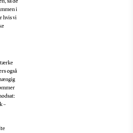
n, så de
sammen i
 hvis vi
ke
stærke
ers også
fhængig
 kommer
modsat:
k –
dte