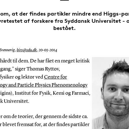
 om, at der findes partikler mindre end Higgs-par
yretestet af forskere fra Syddansk Universitet - 
bestået.
 Svennevig,
birs@sdu.dk
,
20-03-2014
 hårdt til dem. De har fået en meget kritisk
ang,” siger Thomas Ryttov,
fysiker og lektor ved
Centre for
gy and Particle Physics Phenomenology
gins), Institut for Fysik, Kemi og Farmaci,
k Universitet.
r om de teorier, der gennem de sidste ca.
r blevet fremsat for, at der findes partikler