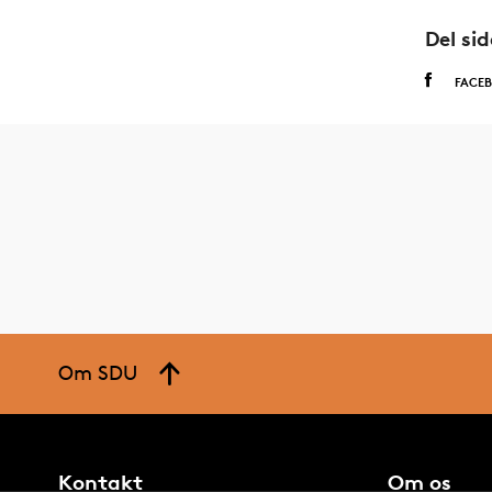
Del si
FACE
Om SDU
Kontakt
Om os