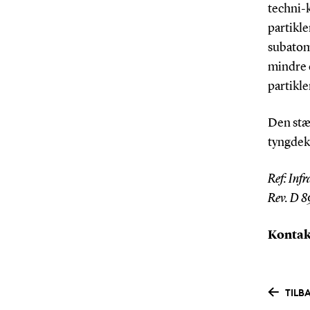
techni-k
partikle
subatoma
mindre e
partikle
Den stær
tyngdek
Ref: Inf
Rev. D 8
Konta
TILB