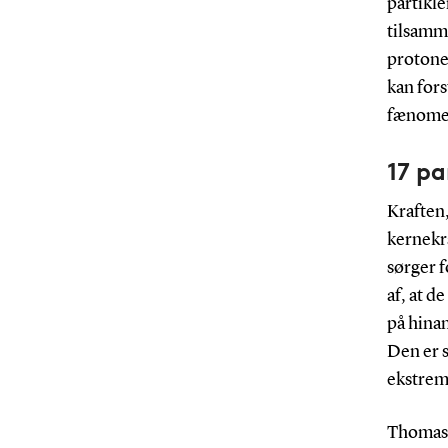
partikl
tilsamm
protoner
kan fors
fænomen
17 pa
Kraften,
kernekr
sørger f
af, at d
på hina
Den er s
ekstrem
Thomas 