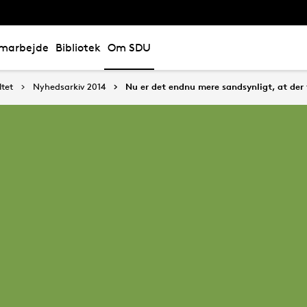
marbejde
Bibliotek
Om SDU
tet
Nyhedsarkiv 2014
Nu er det endnu mere sandsynligt, at der 