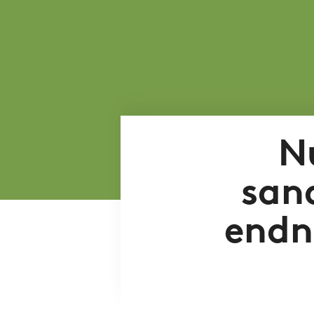
N
sand
endn