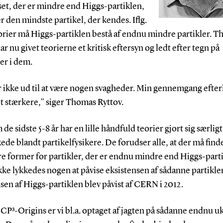
set, der er mindre end Higgs-partiklen,
r den mindste partikel, der kendes. Iflg.
eorier må Higgs-partiklen bestå af endnu mindre partikler. 
ar nu givet teorierne et kritisk eftersyn og ledt efter tegn på
er i dem.
r ikke ud til at være nogen svagheder. Min gennemgang efter
t stærkere,” siger Thomas Ryttov.
e sidste 5-8 år har en lille håndfuld teorier gjort sig særligt
e blandt partikelfysikere. De forudser alle, at der må find
ere former for partikler, der er endnu mindre end Higgs-part
kke lykkedes nogen at påvise eksistensen af sådanne partikler
sen af Higgs-partiklen blev påvist af CERN i 2012.
CP³-Origins er vi bl.a. optaget af jagten på sådanne endnu 