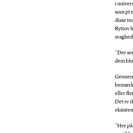
i univer
som pt e
disse t
Ryttov h
svaghed
”Der se
dem blo
Gennem d
bemærked
eller fl
Det er i
eksisten
”Her på 