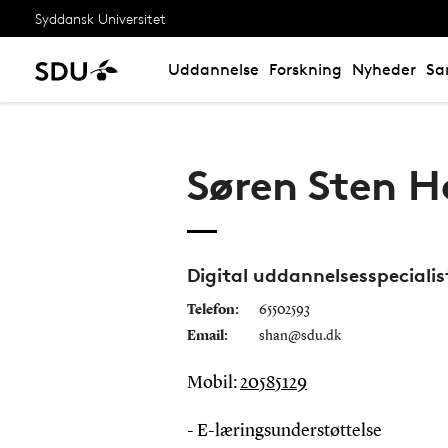
Syddansk Universitet
Uddannelse
Forskning
Nyheder
Sa
Søren Sten 
Digital uddannelsesspecialis
Telefon:
65502593
Email:
shan@sdu.dk
Mobil:
20585129
- E-læringsunderstøttelse