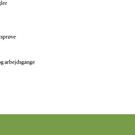
ler
tsprøve
 og arbejdsgange