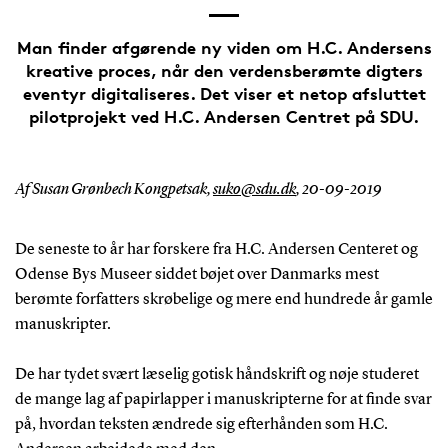
Man finder afgørende ny viden om H.C. Andersens
kreative proces, når den verdensberømte digters
eventyr digitaliseres. Det viser et netop afsluttet
pilotprojekt ved H.C. Andersen Centret på SDU.
Af Susan Grønbech Kongpetsak,
suko@sdu.dk
,
20-09-2019
De seneste to år har forskere fra H.C. Andersen Centeret og
Odense Bys Museer siddet bøjet over Danmarks mest
berømte forfatters skrøbelige og mere end hundrede år gamle
manuskripter.
De har tydet svært læselig gotisk håndskrift og nøje studeret
de mange lag af papirlapper i manuskripterne for at finde svar
på, hvordan teksten ændrede sig efterhånden som H.C.