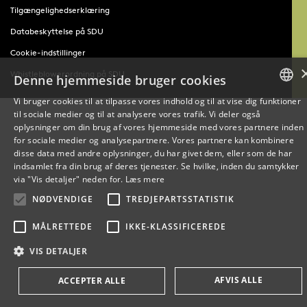
Tilgængelighedserklæring
Databeskyttelse på SDU
Cookie-indstillinger
Whistleblowerordning på SDU
Denne hjemmeside bruger cookies
Vi bruger cookies til at tilpasse vores indhold og til at vise dig funktioner
til sociale medier og til at analysere vores trafik. Vi deler også
DANISH
oplysninger om din brug af vores hjemmeside med vores partnere inden
for sociale medier og analysepartnere. Vores partnere kan kombinere
ENGLISH
disse data med andre oplysninger, du har givet dem, eller som de har
indsamlet fra din brug af deres tjenester. Se hvilke, inden du samtykker
DANISH
via "Vis detaljer" neden for.
Læs mere
NØDVENDIGE
TREDJEPARTSSTATISTIK
MÅLRETTEDE
IKKE-KLASSIFICEREDE
VIS DETALJER
AFVIS ALLE
ACCEPTER ALLE