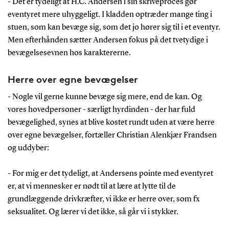
- Det er tydeligt at H.C. Andersen i sin skriveproces gør
eventyret mere uhyggeligt. I kladden optræder mange ting i
stuen, som kan bevæge sig, som det jo hører sig til i et eventyr.
Men efterhånden sætter Andersen fokus på det tvetydige i
bevægelsesevnen hos karaktererne.
Herre over egne bevægelser
- Nogle vil gerne kunne bevæge sig mere, end de kan. Og
vores hovedpersoner - særligt hyrdinden - der har fuld
bevægelighed, synes at blive kostet rundt uden at være herre
over egne bevægelser, fortæller Christian Alenkjær Frandsen
og uddyber:
- For mig er det tydeligt, at Andersens pointe med eventyret
er, at vi mennesker er nødt til at lære at lytte til de
grundlæggende drivkræfter, vi ikke er herre over, som fx
seksualitet. Og lærer vi det ikke, så går vi i stykker.