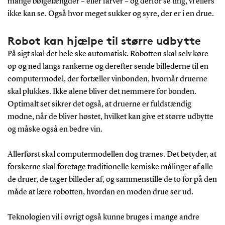
mange bølgelængder – eller farver – og derfor se ting, vi ellers
ikke kan se. Også hvor meget sukker og syre, der er i en drue.
Robot kan hjælpe til større udbytte
På sigt skal det hele ske automatisk. Robotten skal selv køre
op og ned langs rankerne og derefter sende billederne til en
computermodel, der fortæller vinbonden, hvornår druerne
skal plukkes. Ikke alene bliver det nemmere for bonden.
Optimalt set sikrer det også, at druerne er fuldstændig
modne, når de bliver høstet, hvilket kan give et større udbytte
og måske også en bedre vin.
Allerførst skal computermodellen dog trænes. Det betyder, at
forskerne skal foretage traditionelle kemiske målinger af alle
de druer, de tager billeder af, og sammenstille de to for på den
måde at lære robotten, hvordan en moden drue ser ud.
Teknologien vil i øvrigt også kunne bruges i mange andre