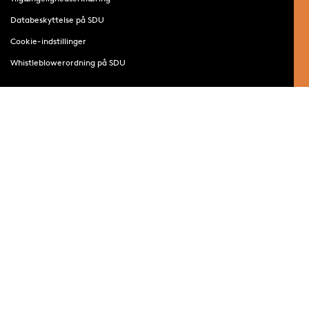
Databeskyttelse på SDU
Cookie-indstillinger
Whistleblowerordning på SDU