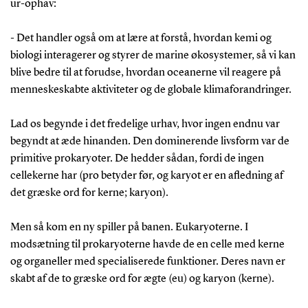
ur-ophav:
- Det handler også om at lære at forstå, hvordan kemi og
biologi interagerer og styrer de marine økosystemer, så vi kan
blive bedre til at forudse, hvordan oceanerne vil reagere på
menneskeskabte aktiviteter og de globale klimaforandringer.
Lad os begynde i det fredelige urhav, hvor ingen endnu var
begyndt at æde hinanden. Den dominerende livsform var de
primitive prokaryoter. De hedder sådan, fordi de ingen
cellekerne har (pro betyder før, og karyot er en afledning af
det græske ord for kerne; karyon).
Men så kom en ny spiller på banen. Eukaryoterne. I
modsætning til prokaryoterne havde de en celle med kerne
og organeller med specialiserede funktioner. Deres navn er
skabt af de to græske ord for ægte (eu) og karyon (kerne).