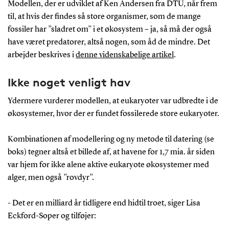
Modellen, der er udviklet af Ken Andersen fra DTU, når frem
til, at hvis der findes så store organismer, som de mange
fossiler har ”sladret om” i et økosystem – ja, så må der også
have været predatorer, altså nogen, som åd de mindre. Det
arbejder beskrives i
denne videnskabelige artikel
.
Ikke noget venligt hav
Ydermere vurderer modellen, at eukaryoter var udbredte i de
økosystemer, hvor der er fundet fossilerede store eukaryoter.
Kombinationen af modellering og ny metode til datering (se
boks) tegner altså et billede af, at havene for 1,7 mia. år siden
var hjem for ikke alene aktive eukaryote økosystemer med
alger, men også ”rovdyr”.
- Det er en milliard år tidligere end hidtil troet, siger Lisa
Eckford-Soper og tilføjer: