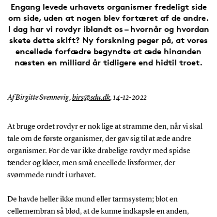
Engang levede urhavets organismer fredeligt side
om side, uden at nogen blev fortæret af de andre.
I dag har vi rovdyr iblandt os – hvornår og hvordan
skete dette skift? Ny forskning peger på, at vores
encellede forfædre begyndte at æde hinanden
næsten en milliard år tidligere end hidtil troet.
Af Birgitte Svennevig,
birs@sdu.dk
,
14-12-2022
At bruge ordet rovdyr er nok lige at stramme den, når vi skal
tale om de første organismer, der gav sig til at æde andre
organismer. For de var ikke drabelige rovdyr med spidse
tænder og kløer, men små encellede livsformer, der
svømmede rundt i urhavet.
De havde heller ikke mund eller tarmsystem; blot en
cellemembran så blød, at de kunne indkapsle en anden,