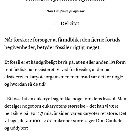
Don Canfield,
professor
Del citat
Når forskere forsøger at få indblik i den fjerne fortids
begivenheder, betyder fossiler rigtig meget.
Et fossil er et håndgribeligt bevis på, at en eller anden livsform
rent faktisk har eksisteret. Vi ved fra fossiler, at der har
eksisteret eukaryote organismer, men hvad var det for nogle,
og hvordan så de ud?
- Et fossil af en eukaryot siger ikke noget om dens livsstil. Men
det siger noget om eukaryotens størrelse – det kan vi være
helt sikre på. For 1,7 mia. år siden var eukaryoter ret store. Det
vil sige, de var 100 – 400 mikroner store, siger Don Canfield
og uddyber: