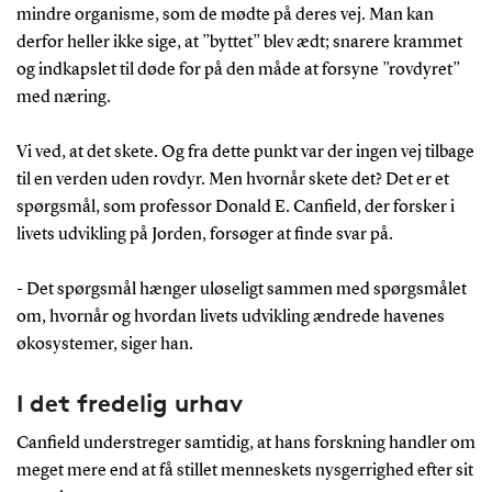
mindre organisme, som de mødte på deres vej. Man kan
derfor heller ikke sige, at ”byttet” blev ædt; snarere krammet
og indkapslet til døde for på den måde at forsyne ”rovdyret”
med næring.
Vi ved, at det skete. Og fra dette punkt var der ingen vej tilbage
til en verden uden rovdyr. Men hvornår skete det? Det er et
spørgsmål, som professor Donald E. Canfield, der forsker i
livets udvikling på Jorden, forsøger at finde svar på.
- Det spørgsmål hænger uløseligt sammen med spørgsmålet
om, hvornår og hvordan livets udvikling ændrede havenes
økosystemer, siger han.
I det fredelig urhav
Canfield understreger samtidig, at hans forskning handler om
meget mere end at få stillet menneskets nysgerrighed efter sit