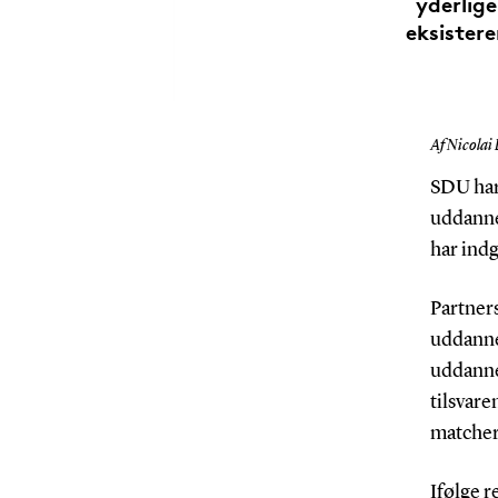
yderlig
eksister
Af Nicolai 
SDU har
uddanne
har ind
Partner
uddanne
uddanne
tilsvar
matcher 
Ifølge r