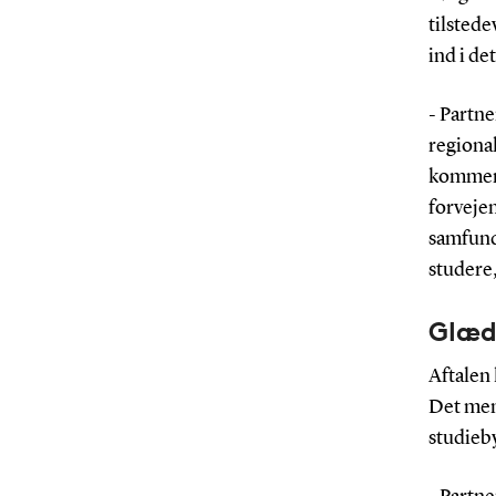
tilstede
ind i de
- Partne
regiona
kommer v
forveje
samfund 
studere,
Glæde
Aftalen
Det men
studieby