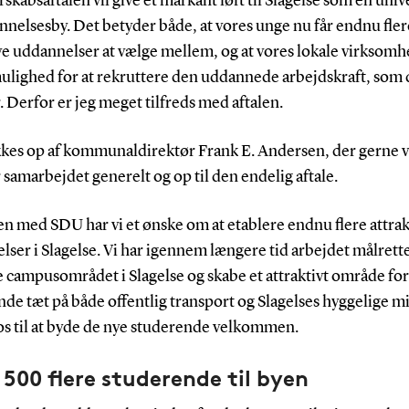
rskabsaftalen vil give et markant løft til Slagelse som en univ
nelsesby. Det betyder både, at vores unge nu får endnu fler
ve uddannelser at vælge mellem, og at vores lokale virksomh
ulighed for at rekruttere den uddannede arbejdskraft, som 
. Derfor er jeg meget tilfreds med aftalen.
kes op af kommunaldirektør Frank E. Andersen, der gerne vi
samarbejdet generelt og op til den endelig aftale.
n med SDU har vi et ønske om at etablere endnu flere attrak
ser i Slagelse. Vi har igennem længere tid arbejdet målrette
 campusområdet i Slagelse og skabe et attraktivt område for
de tæt på både offentlig transport og Slagelses hyggelige mi
os til at byde de nye studerende velkommen.
500 flere studerende til byen