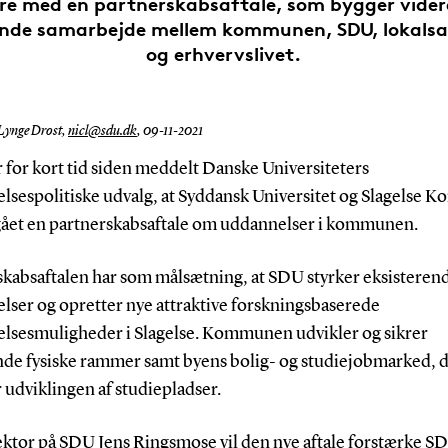
ere med en partnerskabsaftale, som bygger vider
ende samarbejde mellem kommunen, SDU, lokal
og erhvervslivet.
Lynge Drost,
nicl@sdu.dk
,
09-11-2021
 for kort tid siden meddelt Danske Universiteters
lsespolitiske udvalg, at Syddansk Universitet og Slagelse
gået en partnerskabsaftale om uddannelser i kommunen.
skabsaftalen har som målsætning, at SDU styrker eksisteren
lser og opretter nye attraktive forskningsbaserede
lsesmuligheder i Slagelse. Kommunen udvikler og sikrer
ende fysiske rammer samt byens bolig- og studiejobmarked, 
udviklingen af studiepladser.
ektor på SDU Jens Ringsmose vil den nye aftale forstærke S