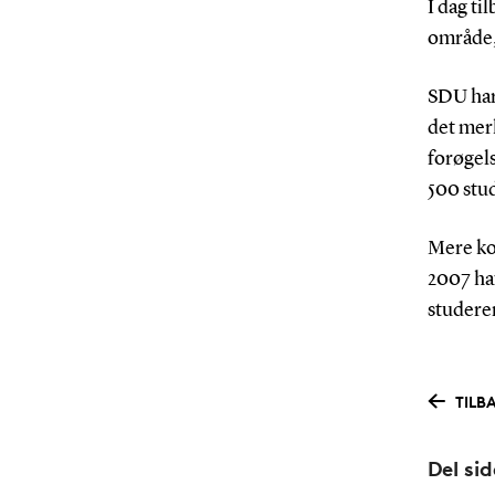
I dag t
område, 
SDU har
det mer
forøgel
500 stud
Mere ko
2007 haf
studere
TILB
Del si