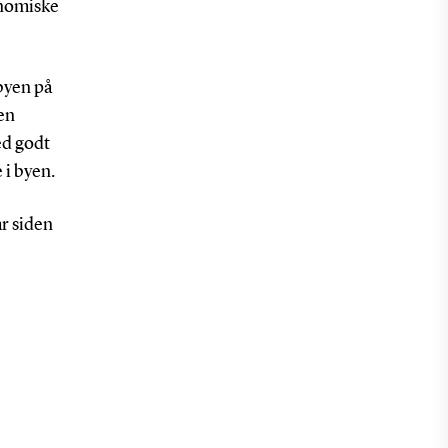
onomiske
byen på
en
ed godt
 i byen.
r siden