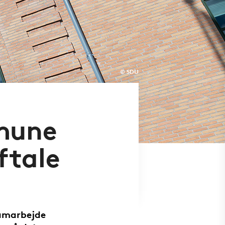
© SDU
mune
ftale
samarbejde