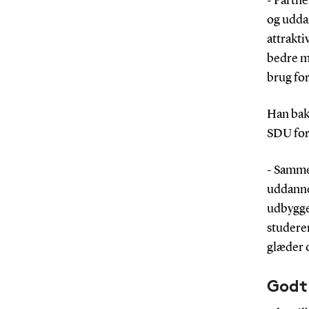
- Partne
og uddan
attrakti
bedre m
brug for
Han bak
SDU for 
- Samme
uddannel
udbygge
studeren
glæder 
Godt 