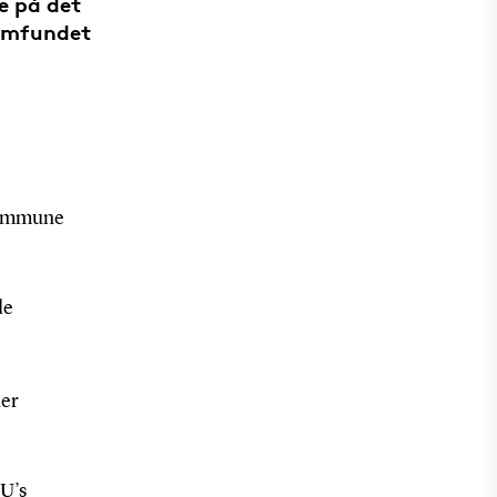
e på det
samfundet
 Kommune
de
der
DU’s