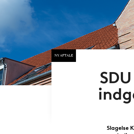
NY AFTALE
SDU
indg
Slagelse 