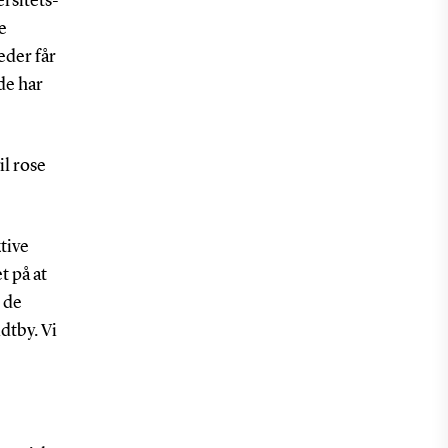
ersitets-
e
eder får
de har
l rose
tive
t på at
 de
dtby. Vi