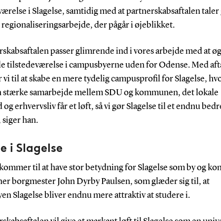
værelse i Slagelse, samtidig med at partnerskabsaftalen taler
t regionaliseringsarbejde, der pågår i øjeblikket.
rskabsaftalen passer glimrende ind i vores arbejde med at ø
le tilstedeværelse i campusbyerne uden for Odense. Med aft
i til at skabe en mere tydelig campusprofil for Slagelse, hvo
n stærke samarbejde mellem SDU og kommunen, det lokale
og erhvervsliv får et løft, så vi gør Slagelse til et endnu bedr
 siger han.
 i Slagelse
 kommer til at have stor betydning for Slagelse som by og 
er borgmester John Dyrby Paulsen, som glæder sig til, at
en Slagelse bliver endnu mere attraktiv at studere i.