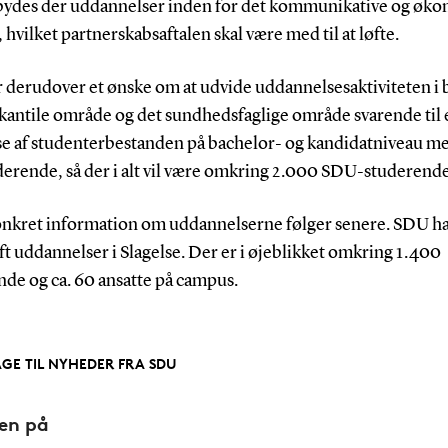
ilbydes der uddannelser inden for det kommunikative og øk
hvilket partnerskabsaftalen skal være med til at løfte.
 derudover et ønske om at udvide uddannelsesaktiviteten i 
kantile område og det sundhedsfaglige område svarende til 
se af studenterbestanden på bachelor- og kandidatniveau m
erende, så der i alt vil være omkring 2.000 SDU-studerende
nkret information om uddannelserne følger senere. SDU ha
t uddannelser i Slagelse. Der er i øjeblikket omkring 1.400
nde og ca. 60 ansatte på campus.
AGE TIL NYHEDER FRA SDU
den på