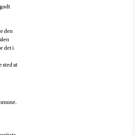
 godt
ge den
alen
r det i
e sted at
kommune.