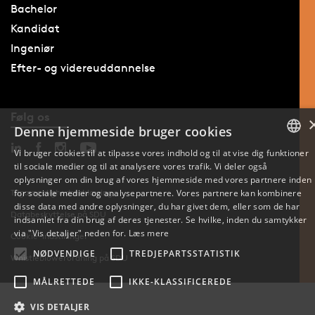
Bachelor
Kandidat
Ingeniør
Efter- og videreuddannelse
Følg os
Denne hjemmeside bruger cookies
Vi bruger cookies til at tilpasse vores indhold og til at vise dig funktioner
til sociale medier og til at analysere vores trafik. Vi deler også
DANISH
oplysninger om din brug af vores hjemmeside med vores partnere inden
for sociale medier og analysepartnere. Vores partnere kan kombinere
Tilgængelighedserklæring
ENGLISH
disse data med andre oplysninger, du har givet dem, eller som de har
Databeskyttelse på SDU
indsamlet fra din brug af deres tjenester. Se hvilke, inden du samtykker
DANISH
via "Vis detaljer" neden for.
Læs mere
Cookie-indstillinger
NØDVENDIGE
TREDJEPARTSSTATISTIK
Whistleblowerordning på SDU
MÅLRETTEDE
IKKE-KLASSIFICEREDE
VIS DETALJER