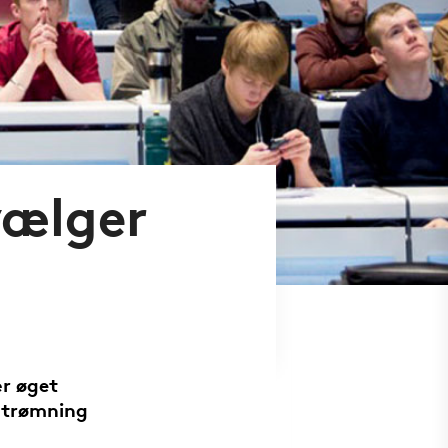
vælger
ær øget
lstrømning