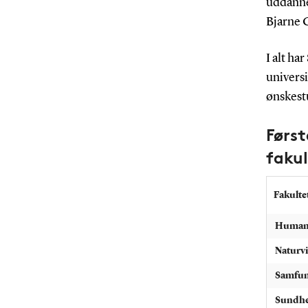
uddannel
Bjarne 
I alt ha
universi
ønskestu
Først
fakul
Fakulte
Human
Naturv
Samfun
Sundhe