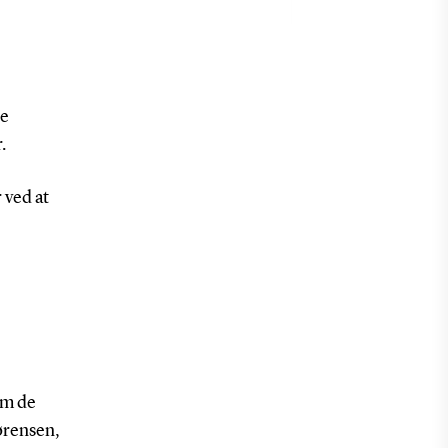
ne
.
 ved at
om de
Sørensen,