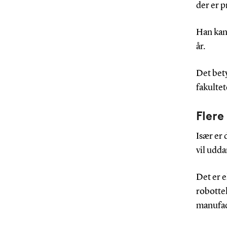
der er 
Han kan 
år.
Det bety
fakultet
Flere
Især er 
vil udda
Det er e
robotte
manufact