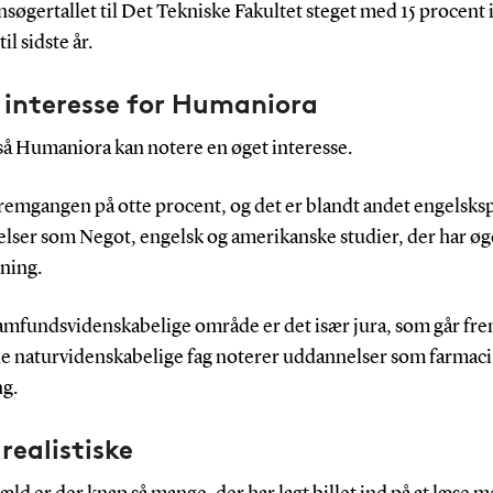
 ansøgertallet til Det Tekniske Fakultet steget med 15 procent 
il sidste år.
 interesse for Humaniora
å Humaniora kan notere en øget interesse.
fremgangen på otte procent, og det er blandt andet engelsk
lser som Negot, engelsk og amerikanske studier, der har øg
ning.
samfundsvidenskabelige område er det især jura, som går fr
de naturvidenskabelige fag noterer uddannelser som farmaci 
g.
realistiske