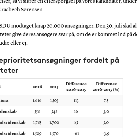
ser, så vi sikrer en efterspørgsel på vores kandidater, unde
Graabech Sørensen.
r SDU modtaget knap 20.000 ansøgninger. Den 30. juli skal al
teter give deres ansøgere svar på, om de er kommet ind på d
die eller ej.
eprioritetsansøgninger fordelt på
teter
Difference
Difference
t
2016
2015
2016-2015
2016-2015 (%)
iora
1.616
1.503
113
7,5
idenskab
558
542
16
3,0
dsvidenskab
1.785
1.700
85
5,0
dsvidenskab
1.509
1.570
-61
-3,9