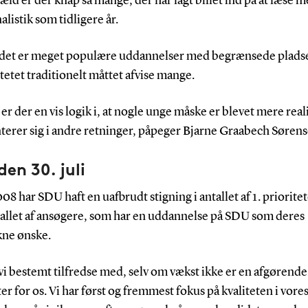
æld er der knap så mange, der har lagt billet ind på at læse 
alistik som tidligere år.
det er meget populære uddannelser med begrænsede pladse
tetet traditionelt måttet afvise mange.
er der en vis logik i, at nogle unge måske er blevet mere real
terer sig i andre retninger, påpeger Bjarne Graabech Sørens
den 30. juli
08 har SDU haft en uafbrudt stigning i antallet af 1. prioritet
ntallet af ansøgere, som har en uddannelse på SDU som deres
kne ønske.
vi bestemt tilfredse med, selv om vækst ikke er en afgørende
r for os. Vi har først og fremmest fokus på kvaliteten i vore