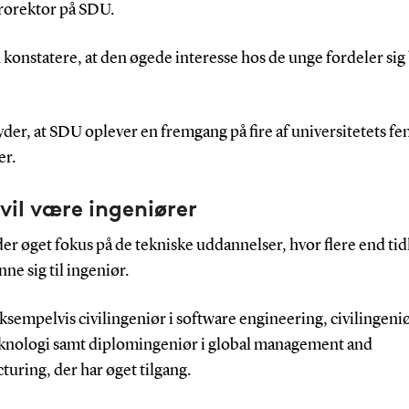
prorektor på SDU.
konstatere, at den øgede interesse hos de unge fordeler sig 
der, at SDU oplever en fremgang på fire af universitetets f
er.
 vil være ingeniører
der øget fokus på de tekniske uddannelser, hvor flere end tid
nne sig til ingeniør.
ksempelvis civilingeniør i software engineering, civilingeniø
knologi samt diplomingeniør i global management and
uring, der har øget tilgang.