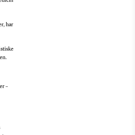
medicin
r, har
istiske
en.
er –
s