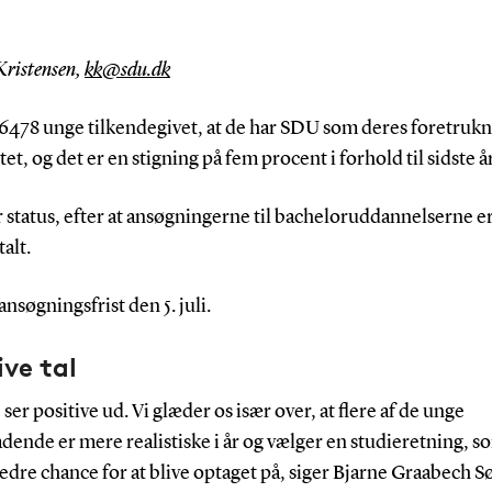
Kristensen,
kk@sdu.dk
r 6478 unge tilkendegivet, at de har SDU som deres foretruk
tet, og det er en stigning på fem procent i forhold til sidste år
 status, efter at ansøgningerne til bacheloruddannelserne er
talt.
ansøgningsfrist den 5. juli.
ive tal
 ser positive ud. Vi glæder os især over, at flere af de unge
adende er mere realistiske i år og vælger en studieretning, s
edre chance for at blive optaget på, siger Bjarne Graabech 