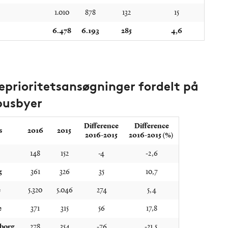
1.010
878
132
15
6.478
6.193
285
4,6
eprioritetsansøgninger fordelt på
usbyer
Difference
Difference
s
2016
2015
2016-2015
2016-2015 (%)
148
152
-4
-2,6
g
361
326
35
10,7
e
5.320
5.046
274
5,4
e
371
315
56
17,8
borg
278
354
-76
-21,5