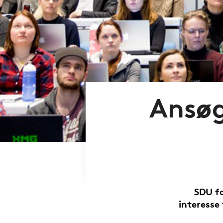
Ansøg
SDU fa
interesse