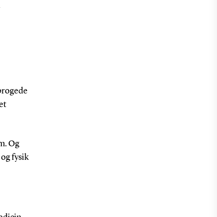
i
sprogede
et
em. Og
og fysik