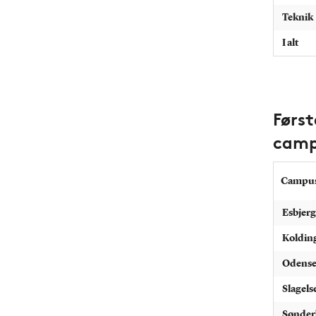
Teknik
I alt
Først
camp
Campu
Esbjerg
Koldin
Odens
Slagels
Sønder