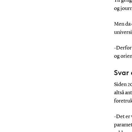
Til geng
og journ
Men da 
universi
-Derfor 
og orien
Svar 
Siden 20
altså a
foretru
-Det er 
paramete