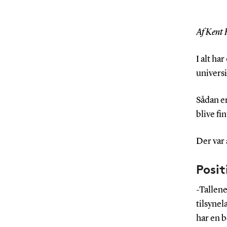
Af Kent 
I alt ha
universi
Sådan er
blive fin
Der var 
Posit
-Tallene
tilsynel
har en b