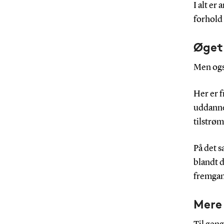
I alt er
forhold t
Øget
Men ogs
Her er 
uddanne
tilstrøm
På det 
blandt 
fremgan
Mere 